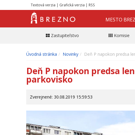
Textová verzia
|
Grafická verzia
|
RSS
MESTO BRE
Zastupiteľstvo
Komisie
Úvodná stránka
Novinky
Deň P napokon predsa len 
Deň P napokon predsa len 
parkovisko
Zverejnené: 30.08.2019 15:59:53