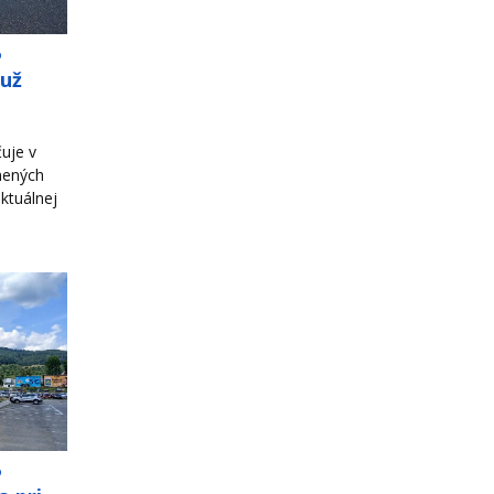
o
 už
uje v
nených
ktuálnej
o