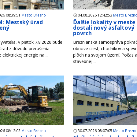
026 08:39:51
Mesto Brezno
04.08.2026 12:42:53
Mesto Brezn
: Mestský úrad
Ďalšie lokality v meste
ený
dostali nový asfaltový
povrch
yvatelia, v piatok 7.8.2026 bude
Breznianska samospráva pokrač
úrad z dôvodu prerušenia
obnove ciest, chodníkov a spev
e elektrickej energie na ...
plôch na svojom území. Počas a
stavebnej ...
026 08:12:03
Mesto Brezno
30.07.2026 08:07:05
Mesto Brezn