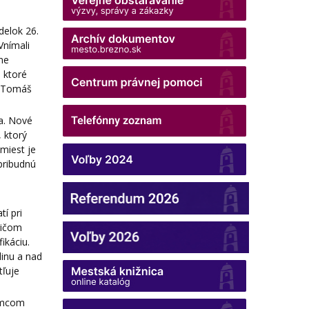
delok 26.
Vnímali
ne
, ktoré
r Tomáš
ka. Nové
 ktorý
miest je
pribudnú
tí pri
ričom
ikáciu.
dinu a nad
tľuje
jemcom