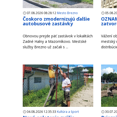
07.08.2026 08:28:12
Mesto Brezno
05.08.2
Čoskoro zmodernizujú ďalšie
OZNAM
autobusové zastávky
zatvor
Obnovou prejde päť zastávok v lokalitách
Vážení ob
Zadné Halny a Mazorníkovo. Mestské
mestský 
služby Brezno už začali s ...
distribúci
04.08.2026 12:35:33
Kultúra a šport
30.07.2