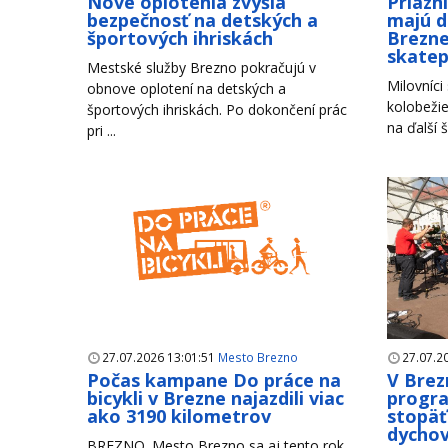
Nové oplotenia zvýšia
Priazn
bezpečnosť na detských a
majú d
športových ihriskách
Brezne
skate
Mestské služby Brezno pokračujú v
Milovníci
obnove oplotení na detských a
kolobežie
športových ihriskách. Po dokončení prác
na ďalší š
pri ...
27.07.2026 13:01:51
Mesto Brezno
27.07.2
Počas kampane Do práce na
V Brez
bicykli v Brezne najazdili viac
progr
ako 3190 kilometrov
stopäť
dychov
BREZNO. Mesto Brezno sa aj tento rok