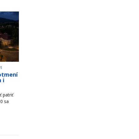
rt
otmení
 i
 patriť
00 sa