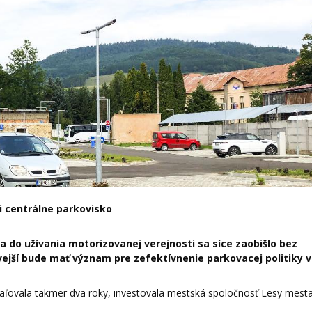
i centrálne parkovisko
do užívania motorizovanej verejnosti sa síce zaobišlo bez
vejší bude mať význam pre zefektívnenie parkovacej politiky v
dďaľovala takmer dva roky, investovala mestská spoločnosť Lesy mest