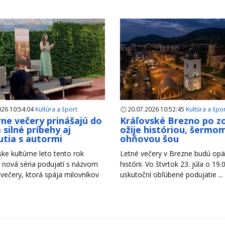
026 10:54:04
Kultúra a šport
20.07.2026 10:52:45
Kultúra a špo
rne večery prinášajú do
Kráľovské Brezno po z
 silné príbehy aj
ožije históriou, šermom
utia s autormi
ohňovou šou
ke kultúrne leto tento rok
Letné večery v Brezne budú opäť
 nová séria podujatí s názvom
histórii. Vo štvrtok 23. júla o 19.
 večery, ktorá spája milovníkov
uskutoční obľúbené podujatie ...