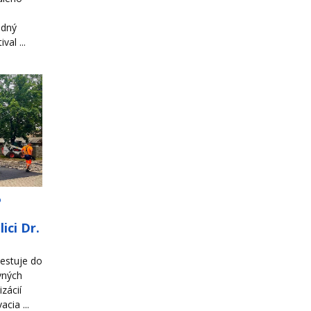
odný
al ...
o
ici Dr.
estuje do
vných
zácií
cia ...