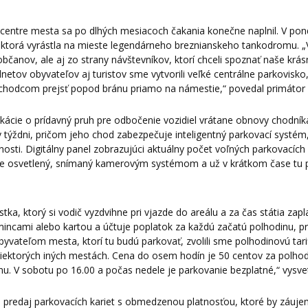
 centre mesta sa po dlhých mesiacoch čakania konečne naplnil. V pon
l, ktorá vyrástla na mieste legendárneho breznianskeho tankodromu. „
anov, ale aj zo strany návštevníkov, ktorí chceli spoznať naše krás
netov obyvateľov aj turistov sme vytvorili veľké centrálne parkovisko
 chodcom prejsť popod bránu priamo na námestie,“ povedal primáto
ikácie o prídavný pruh pre odbočenie vozidiel vrátane obnovy chodní
 týždni, pričom jeho chod zabezpečuje inteligentný parkovací systém,
sti. Digitálny panel zobrazujúci aktuálny počet voľných parkovacích 
l je osvetlený, snímaný kamerovým systémom a už v krátkom čase tu 
a, ktorý si vodič vyzdvihne pri vjazde do areálu a za čas státia zapla
mincami alebo kartou a účtuje poplatok za každú začatú polhodinu, p
byvateľom mesta, ktorí tu budú parkovať, zvolili sme polhodinovú tarif
v niektorých iných mestách. Cena do osem hodín je 50 centov za polho
u. V sobotu po 16.00 a počas nedele je parkovanie bezplatné,“ vysve
 predaj parkovacích kariet s obmedzenou platnosťou, ktoré by záu