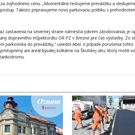
e za zvýhodnenú cenu. „Momentálne testujeme prevádzku a sledujem
 postup. Takisto pripravujeme novú parkovaciu politiku s prehodnote
kaz zastavenia na severnej strane námestia (okrem zásobovania) je o
strany dopravného inšpektorátu OR PZ v Brezne pre čas výstavby. Zo s
í parkoviska do prevádzky,“ uviedol Abel. V prípade porušenia tohto
ístupnený ani areál bývalej kolkárne na Školskej ulici, ktorý mohli vo
a tankodromu.