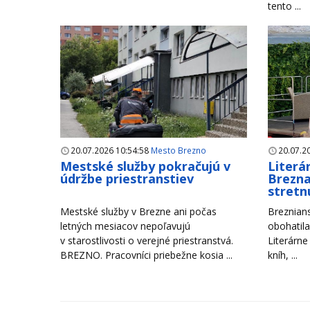
tento ...
20.07.2026 10:54:58
Mesto Brezno
20.07.2
Mestské služby pokračujú v
Literá
údržbe priestranstiev
Brezna
stretn
Mestské služby v Brezne ani počas
Breznians
letných mesiacov nepoľavujú
obohatila
v starostlivosti o verejné priestranstvá.
Literárne
BREZNO. Pracovníci priebežne kosia ...
kníh, ...