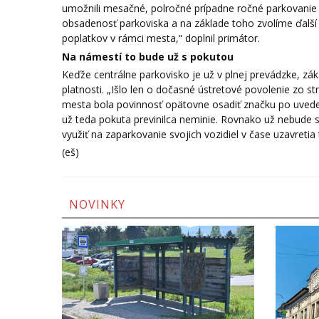
umožnili mesačné, polročné prípadne ročné parkovani
obsadenosť parkoviska a na základe toho zvolíme ďalší
poplatkov v rámci mesta,“ doplnil primátor.
Na námestí to bude už s pokutou
Keďže centrálne parkovisko je už v plnej prevádzke, zá
platnosti. „Išlo len o dočasné ústretové povolenie zo 
mesta bola povinnosť opätovne osadiť značku po uveden
už teda pokuta previnilca neminie. Rovnako už nebude spr
využiť na zaparkovanie svojich vozidiel v čase uzavreti
(eš)
NOVINKY