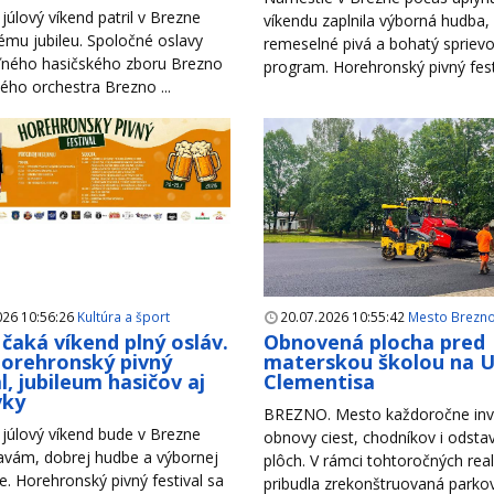
júlový víkend patril v Brezne
víkendu zaplnila výborná hudba,
mu jubileu. Spoločné oslavy
remeselné pivá a bohatý spriev
ného hasičského zboru Brezno
program. Horehronský pivný festiv
ho orchestra Brezno ...
026 10:56:26
Kultúra a šport
20.07.2026 10:55:42
Mesto Brezn
čaká víkend plný osláv.
Obnovená plocha pred
Horehronský pivný
materskou školou na Ul
l, jubileum hasičov aj
Clementisa
vky
BREZNO. Mesto každoročne inv
júlový víkend bude v Brezne
obnovy ciest, chodníkov i odsta
lavám, dobrej hudbe a výbornej
plôch. V rámci tohtoročných reali
. Horehronský pivný festival sa
pribudla zrekonštruovaná parkova