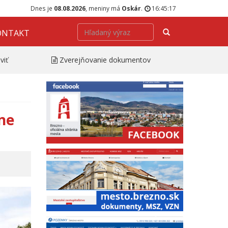
Dnes je
08.08.2026
, meniny má
Oskár
.
16:45:18
Hľadať
ONTAKT
viť
Zverejňovanie dokumentov
lne