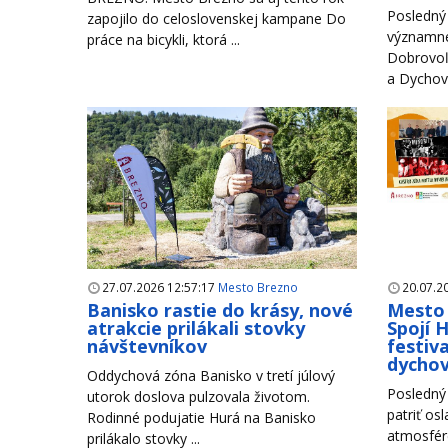
Posledný 
zapojilo do celoslovenskej kampane Do
významné
práce na bicykli, ktorá ...
Dobrovoľ
a Dychové
27.07.2026 12:57:17
Mesto Brezno
20.07.2
Banisko rastie do krásy, nové
Mesto 
atrakcie prilákali stovky
Spojí 
návštevníkov
festiva
dycho
Oddychová zóna Banisko v tretí júlový
Posledný 
utorok doslova pulzovala životom.
patriť os
Rodinné podujatie Hurá na Banisko
atmosfére
prilákalo stovky ...