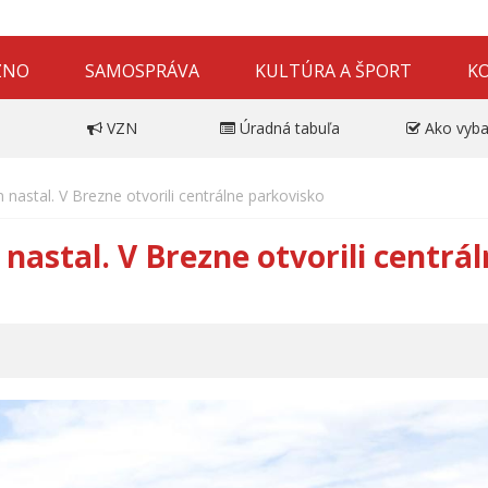
ZNO
SAMOSPRÁVA
KULTÚRA A ŠPORT
K
VZN
Úradná tabuľa
Ako vyba
nastal. V Brezne otvorili centrálne parkovisko
nastal. V Brezne otvorili centrá