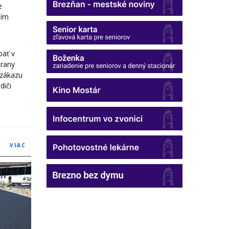
e
ním
päť v
trany
 zákazu
diči
VIAC