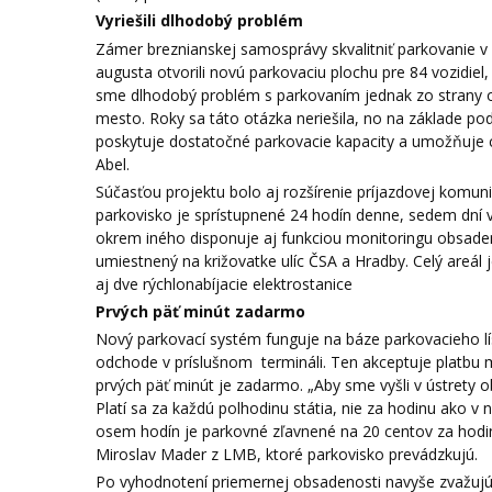
Vyriešili dlhodobý problém
Zámer breznianskej samosprávy skvalitniť parkovanie v
augusta otvorili novú parkovaciu plochu pre 84 vozidie
sme dlhodobý problém s parkovaním jednak zo strany obč
mesto. Roky sa táto otázka neriešila, no na základe pod
poskytuje dostatočné parkovacie kapacity a umožňuje
Abel.
Súčasťou projektu bolo aj rozšírenie príjazdovej komun
parkovisko je sprístupnené 24 hodín denne, sedem dní v
okrem iného disponuje aj funkciou monitoringu obsadeno
umiestnený na križovatke ulíc ČSA a Hradby. Celý areá
aj dve rýchlonabíjacie elektrostanice
Prvých päť minút zadarmo
Nový parkovací systém funguje na báze parkovacieho lístk
odchode v príslušnom termináli. Ten akceptuje platbu 
prvých päť minút je zadarmo. „Aby sme vyšli v ústrety o
Platí sa za každú polhodinu státia, nie za hodinu ako 
osem hodín je parkovné zľavnené na 20 centov za hodin
Miroslav Mader z LMB, ktoré parkovisko prevádzkujú.
Po vyhodnotení priemernej obsadenosti navyše zvažujú