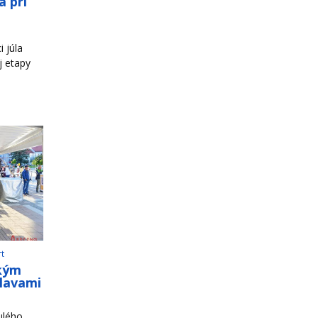
a pri
 júla
j etapy
rt
ským
slavami
ulého