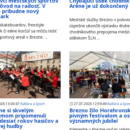
ivci mestských športov
Chýbajúci úsek chodník
ôvod na radosť. V
Aréne je už dokončený
 pribudne nový
park
Mestské služby Brezno v polovici
 skateboardov, freestyle
úspešne ukončili výstavbu druhe
k či inline korčúľ sa môžu tešiť
chodníkového prepojenia medzi
portový areál v Brezne. ...
sídliskom ŠLN ...
026 13:00:47
Kultúra a šport
27.07.2026 12:59:49
Kultúra a špo
ne si skvelým
Brezno žilo Horehron
amom pripomenuli
pivným festivalom a o
desiat rokov hasičov a
významných jubileí
ej hudby
Námestie v Brezne počas uplyn