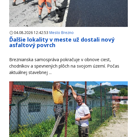
04.08.2026 12:42:53
Mesto Brezno
Ďalšie lokality v meste už dostali nový
asfaltový povrch
Breznianska samospráva pokračuje v obnove ciest,
chodníkov a spevnených plôch na svojom území. Počas
aktuálnej stavebnej ...