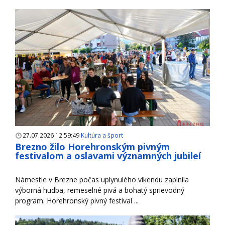
27.07.2026 12:59:49
Kultúra a šport
Brezno žilo Horehronským pivným
festivalom a oslavami významných jubileí
Námestie v Brezne počas uplynulého víkendu zaplnila
výborná hudba, remeselné pivá a bohatý sprievodný
program. Horehronský pivný festival ...