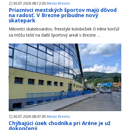
30.07.2026 08:12:03
Mesto Brezno
Priaznivci mestských športov majú dôvod
na radosť. V Brezne pribudne nový
skatepark
Milovníci skateboardov, freestyle kolobežiek či inline korčúľ
sa môžu tešiť na ďalší športový areál v Brezne. ...
30.07.2026 08:07:05
Mesto Brezno
Chýbajúci úsek chodníka pri Aréne je už
dokončený