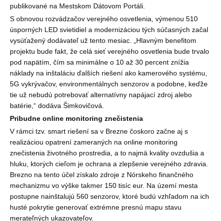
publikované na Mestskom Dátovom Portáli.
S obnovou rozvádzačov verejného osvetlenia, výmenou 510
úsporných LED svietidiel a modernizáciou tých súčasných začal
vysúťažený dodávateľ už tento mesiac. „Hlavným benefitom
projektu bude fakt, že celá sieť verejného osvetlenia bude trvalo
pod napätím, čím sa minimálne o 10 až 30 percent znížia
náklady na inštaláciu ďalších riešení ako kamerového systému,
5G vykrývačov, environmentálnych senzorov a podobne, keďže
tie už nebudú potrebovať alternatívny napájací zdroj alebo
batérie,“ dodáva Šimkovičová.
Pribudne online monitoring znečistenia
V rámci tzv. smart riešení sa v Brezne čoskoro začne aj s
realizáciou opatrení zameraných na online monitoring
znečistenia životného prostredia, a to najmä kvality ovzdušia a
hluku, ktorých cieľom je ochrana a zlepšenie verejného zdravia.
Brezno na tento účel získalo zdroje z Nórskeho finančného
mechanizmu vo výške takmer 150 tisíc eur. Na území mesta
postupne nainštalujú 560 senzorov, ktoré budú vzhľadom na ich
husté pokrytie generovať extrémne presnú mapu stavu
merateľných ukazovateľov.