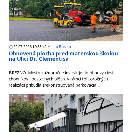
20.07.2026 10:55:42
Mesto Brezno
Obnovená plocha pred materskou školou
na Ulici Dr. Clementisa
BREZNO. Mesto každoročne investuje do obnovy ciest,
chodníkov i odstavných plôch. V rámci tohtoročných
realizácií pribudla zrekonštruovaná parkovacia ...