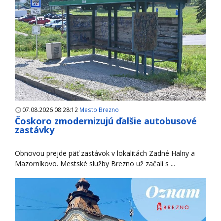
07.08.2026 08:28:12
Mesto Brezno
Čoskoro zmodernizujú ďalšie autobusové
zastávky
Obnovou prejde päť zastávok v lokalitách Zadné Halny a
Mazorníkovo. Mestské služby Brezno už začali s ...