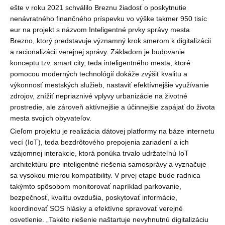
ešte v roku 2021 schválilo Breznu žiadosť o poskytnutie
nenávratného finančného príspevku vo výške takmer 950 tisíc
eur na projekt s názvom Inteligentné prvky správy mesta
Brezno, ktorý predstavuje významný krok smerom k digitalizácii
a racionalizácii verejnej správy. Základom je budovanie
konceptu tzv. smart city, teda inteligentného mesta, ktoré
pomocou moderných technológií dokáže zvýšiť kvalitu a
výkonnosť mestských služieb, nastaviť efektívnejšie využívanie
zdrojov, znížiť nepriaznivé vplyvy urbanizácie na životné
prostredie, ale zároveň aktívnejšie a účinnejšie zapájať do života
mesta svojich obyvateľov.
Cieľom projektu je realizácia dátovej platformy na báze internetu
vecí (IoT), teda bezdrôtového prepojenia zariadení a ich
vzájomnej interakcie, ktorá ponúka trvalo udržateľnú IoT
architektúru pre inteligentné riešenia samosprávy a vyznačuje
sa vysokou mierou kompatibility. V prvej etape bude radnica
takýmto spôsobom monitorovať napríklad parkovanie,
bezpečnosť, kvalitu ovzdušia, poskytovať informácie,
koordinovať SOS hlásky a efektívne spravovať verejné
osvetlenie. „Takéto riešenie naštartuje nevyhnutnú digitalizáciu