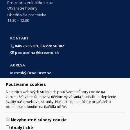
Pre zobrazenie kliknite tu:
Otváracie hodiny
Obedňajšia prestávka
11.30 – 12.30
KONTAKT
048/28 56 301, 048/28 56 302
podatelna@brezno.sk
ADRESA
Mestský úrad Brezno
Námestie gen. M. R. Štefánika 1
Používame cookies
977 01 Brezno
Na našich webových stránkach používame súbory cookie na
Slovakia (Slovak Republic)
zhromažďovanie údajov za účelom vytvárania štatistík na zlepšenie
kvality našej webovej stránky. Naše cookies môžete prijať alebo
odmietnuť kliknutím na tlačidlá nižšie.
Nevyhnutné súbory cookie
© 2017 Mesto Brezno, Námestie gen. M. R. Štefánika 1, Brezno
Analytické
977 01 Tel.: 048/28 56 301, 048/28 56 302 Email: