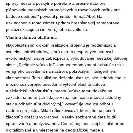
správy mesta a poskytne potrebné a presné dáta pre
plánovanie mestských strategických a rozvojových politík pre
budúce obdobie,“ povedal primátor Tomáš Abel. Na
uskutočnenie tohto zámeru pritom breznianskej samospráve
poslúži existujúca sieť verejného osvetlenia.
Vlastná dátová platforma
Najdôležitejším krokom realizácie projektu je modernizácia
svetelnej infraštruktúry, ktorá okrem nesporných priamych
ekonomických úspor zabezpečí aj vybudovanie mestskej dátovej
siete. „Riešenie vďaka IoT komponentom zmení existujúcu sieť
verejného osvetlenia na nástroj s pokročilými inteligentnými
vlastnosťami. Toto unikátne riešenie ukazuje, ako jednoducho je
možné cez verejné osvetlenie vytvoriť vlastnú dátovú
a elektrickú infraštruktúru mesta. Vďaka tomu dokáže na
základe nameraných údajov v reálnom čase určovať aktuálny
stav a odhadnúť budúci vývoj,“ vysvetľuje vedúca odboru
riadenia projektov Milada Šimkovičová, ktorej tím úspešnú
žiadosť o dotáciu vypracoval. Všetky zozbierané dáta budú
spracované a analyzované v Centrálnej mestskej IoT platforme,
digitalizované a umiestnené na geografickej mape a