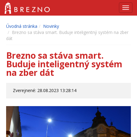
Navig
Úvodná stránka
Novinky
Brezno sa stáva smart. Buduje inteligentný systém na zber
dát
Brezno sa stáva smart.
Buduje inteligentný systém
na zber dát
Zverejnené: 28.08.2023 13:28:14