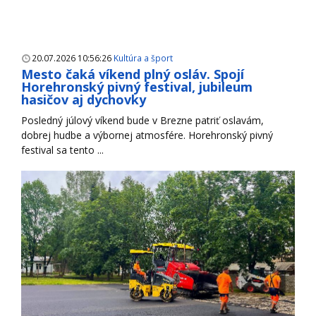
20.07.2026 10:56:26
Kultúra a šport
Mesto čaká víkend plný osláv. Spojí
Horehronský pivný festival, jubileum
hasičov aj dychovky
Posledný júlový víkend bude v Brezne patriť oslavám,
dobrej hudbe a výbornej atmosfére. Horehronský pivný
festival sa tento ...