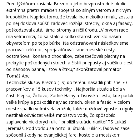
Pred týždňom zasiahla Brezno a jeho bezprostredné okolie
extrémna prietrž mračien spojená so silným vetrom a ničivým
krupobitím. Napriek tomu, že trvala iba niekoľko minút, zostala
po nej doslova spúšť. Ľadovec rozbíjal strechy, okná aj fasády,
poškodzoval autá, lámal stromy a ničil úrodu. „V prvom rade
ma veľmi mrzí, čo sa stalo a koľko starostí vzniklo našim
obyvateľom po tejto búrke. Na odstraňovaní následkov sme
pracovali celú noc, sprejazdňovali sme mestské cesty,
odstraňovali konáre z chodníkov, zabezpečovali plachty na
prekrytie poškodených striech a čistili priepusty aj väčšinu ciest
od nánosov bahna, listov a štrku,“ skonštatoval primátor
Tomáš Abel.
Technické služby Brezno (TS) do terénu nasadili približne 70
pracovníkov a 15 kusov techniky. „Najhoršia situácia bola v
časti Kiepka, Židlovo, Zadné Halny a Tisovská cesta, kde padali
veľké krúpy a poškodili najviac striech, okien a fasád. V celom
meste spadlo veľmi veľa zrážok, takže dažďové vpuste a rigoly
nestíhali odvádzať veľké množstvo vody, čo spôsobilo
zaplavenie niektorých ulíc,“ priblížil situáciu riaditeľ TS Lukáš
Jeremiáš. Pod vodou sa ocitol aj útulok Tuláčik, ľadovec zase
spôsobil škody na evanjelickej fare, kostole a mestskom