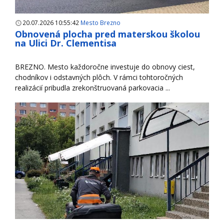
20.07.2026 10:55:42
Mesto Brezno
Obnovená plocha pred materskou školou
na Ulici Dr. Clementisa
BREZNO. Mesto každoročne investuje do obnovy ciest,
chodníkov i odstavných plôch. V rámci tohtoročných
realizácií pribudla zrekonštruovaná parkovacia ...