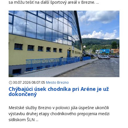
sa môžu tešiť na ďalší športový areál v Brezne. ...
30.07.2026 08:07:05
Mesto Brezno
Chýbajúci úsek chodníka pri Aréne je už
dokončený
Mestské služby Brezno v polovici júla úspešne ukončili
výstavbu druhej etapy chodníkového prepojenia medzi
sídliskom ŠLN ...