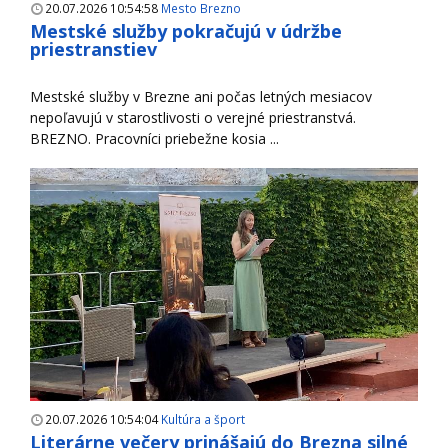
20.07.2026 10:54:58
Mesto Brezno
Mestské služby pokračujú v údržbe
priestranstiev
Mestské služby v Brezne ani počas letných mesiacov
nepoľavujú v starostlivosti o verejné priestranstvá.
BREZNO. Pracovníci priebežne kosia ...
20.07.2026 10:54:04
Kultúra a šport
Literárne večery prinášajú do Brezna silné