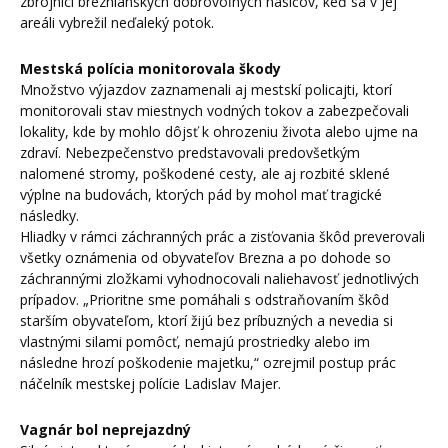
zbrojnici breznianskych dobrovoľných hasičov, keď sa v jej
areáli vybrežil neďaleký potok.
Mestská polícia monitorovala škody
Množstvo výjazdov zaznamenali aj mestskí policajti, ktorí
monitorovali stav miestnych vodných tokov a zabezpečovali
lokality, kde by mohlo dôjsť k ohrozeniu života alebo ujme na
zdraví. Nebezpečenstvo predstavovali predovšetkým
nalomené stromy, poškodené cesty, ale aj rozbité sklené
výplne na budovách, ktorých pád by mohol mať tragické
následky.
Hliadky v rámci záchranných prác a zisťovania škôd preverovali
všetky oznámenia od obyvateľov Brezna a po dohode so
záchrannými zložkami vyhodnocovali naliehavosť jednotlivých
prípadov. „Prioritne sme pomáhali s odstraňovaním škôd
starším obyvateľom, ktorí žijú bez príbuzných a nevedia si
vlastnými silami pomôcť, nemajú prostriedky alebo im
následne hrozí poškodenie majetku,“ ozrejmil postup prác
náčelník mestskej polície Ladislav Majer.
Vagnár bol neprejazdný