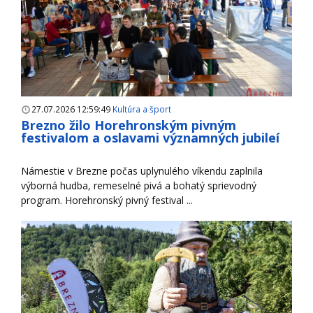
27.07.2026 12:59:49
Kultúra a šport
Brezno žilo Horehronským pivným
festivalom a oslavami významných jubileí
Námestie v Brezne počas uplynulého víkendu zaplnila
výborná hudba, remeselné pivá a bohatý sprievodný
program. Horehronský pivný festival ...