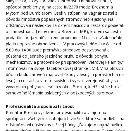
Silný vietor, ktorý sprevádzal intenzívnu búrkovú činnosť,
spôsobil problémy aj na ceste III/2378 medzi Breznom a
Mýtom pod Ďumbierom. Úsek v stúpaní na Vagnár zostal z
dôvodu množstva popadaných stromov neprejazdný. Na
odstraňovaní následkov sa okrem hasičov a cestárov podieľali
aj zamestnanci Lesov mesta Brezno (LMB), ktorým sa cestu
podarilo sprejazdniť v stredu popoludní. Na ceste však naďalej
platia dopravné obmedzenia. „V pracovných dňoch v čase od
5.00 do 14.00 bude premávka striedavo odstavovaná a
púšťaná do jedného jazdného pruhu z dôvodu pohybu
mechanizmov a pracovníkov pri spracovaní vetrovej kalamity,“
informovali na svojej facebookovej stránke LMB. V najbližších
dňoch budú zároveň mapovať škody v lesných porastoch a na
lesných cestách a v tejto súvislosti vyzvali verejnosť, aby sa
vyvarovala pohybu v lesoch v okolí Brezna, keďže stále hrozí
samovoľné lámanie oslabených a poškodených stromov.
Profesionalita a spolupatričnosť
Primátor Brezna vyzdvihol profesionalitu a vzájomnú
spoluprácu všetkých zasahujúcich zložiek, ktoré sa podieľali na
odstraňovaní následkov ničivej búrky. „Ďakujem najmä našim
dobrovoľným a štátnym hasičom, zamestnancom Technických