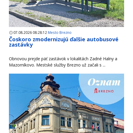
07.08.2026 08:28:12
Mesto Brezno
Čoskoro zmodernizujú ďalšie autobusové
zastávky
Obnovou prejde päť zastávok v lokalitách Zadné Halny a
Mazorníkovo. Mestské služby Brezno už začali s ...