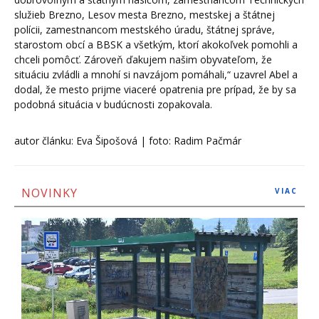
služieb Brezno, Lesov mesta Brezno, mestskej a štátnej
polícii, zamestnancom mestského úradu, štátnej správe,
starostom obcí a BBSK a všetkým, ktorí akokoľvek pomohli a
chceli pomôcť. Zároveň ďakujem našim obyvateľom, že
situáciu zvládli a mnohí si navzájom pomáhali,“ uzavrel Abel a
dodal, že mesto prijme viaceré opatrenia pre prípad, že by sa
podobná situácia v budúcnosti zopakovala.
autor článku: Eva Šipošová | foto: Radim Pačmár
NOVINKY
VIAC