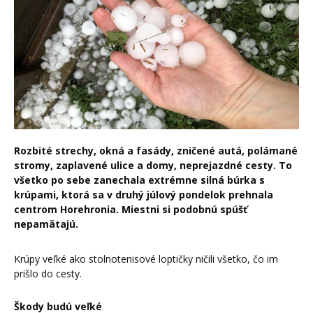
Rozbité strechy, okná a fasády, zničené autá, polámané
stromy, zaplavené ulice a domy, neprejazdné cesty. To
všetko po sebe zanechala extrémne silná búrka s
krúpami, ktorá sa v druhý júlový pondelok prehnala
centrom Horehronia. Miestni si podobnú spúšť
nepamätajú.
Krúpy veľké ako stolnotenisové loptičky ničili všetko, čo im
prišlo do cesty.
Škody budú veľké