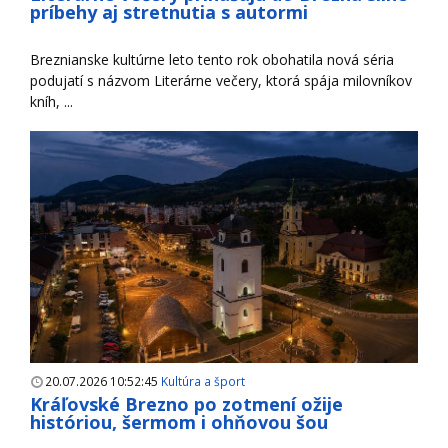
príbehy aj stretnutia s autormi
Breznianske kultúrne leto tento rok obohatila nová séria
podujatí s názvom Literárne večery, ktorá spája milovníkov
kníh, ...
20.07.2026 10:52:45
Kultúra a šport
Kráľovské Brezno po zotmení ožije
históriou, šermom i ohňovou šou