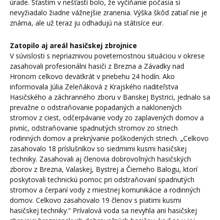
úrade. Šťastím v nešťastí bolo, že vyčíňanie počasia si
nevyžiadalo žiadne vážnejšie zranenia. Výška škôd zatiaľ nie je
známa, ale už teraz ju odhadujú na státisíce eur.
Zatopilo aj areál hasičskej zbrojnice
V súvislosti s nepriaznivou poveternostnou situáciou v okrese
zasahovali profesionálni hasiči z Brezna a Závadky nad
Hronom celkovo deväťkrát v priebehu 24 hodín. Ako
informovala Júlia Zeleňáková z Krajského riaditeľstva
Hasičského a záchranného zboru v Banskej Bystrici, jednalo sa
prevažne o odstraňovanie popadaných a naklonených
stromov z ciest, odčerpávanie vody zo zaplavených domov a
pivníc, odstraňovanie spadnutých stromov zo striech
rodinných domov a prekrývanie poškodených striech. „Celkovo
zasahovalo 18 príslušníkov so siedmimi kusmi hasičskej
techniky. Zasahovali aj členovia dobrovoľných hasičských
zborov z Brezna, Valaskej, Bystrej a Čierneho Balogu, ktorí
poskytovali technickú pomoc pri odstraňovaní spadnutých
stromov a čerpaní vody z miestnej komunikácie a rodinných
domov. Celkovo zasahovalo 19 členov s piatimi kusmi
hasičskej techniky.“ Prívalová voda sa nevyhla ani hasičskej