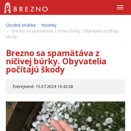
Navig
Úvodná stránka
Novinky
Brezno sa spamätáva z ničivej búrky. Obyvatelia počítajú
škody
Brezno sa spamätáva z
ničivej búrky. Obyvatelia
počítajú škody
Zverejnené: 15.07.2024 10:42:08