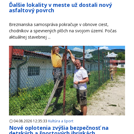
Ďalšie lokality v meste už dostali nový
asfaltový povrch
Breznianska samospráva pokračuje v obnove ciest,
chodníkov a spevnených plôch na svojom území. Počas
aktuálnej stavebnej ...
04.08.2026 12:35:33
Kultúra a šport
Nové oplotenia zvýšia bezpečnosť na
detských a športových ihriskách