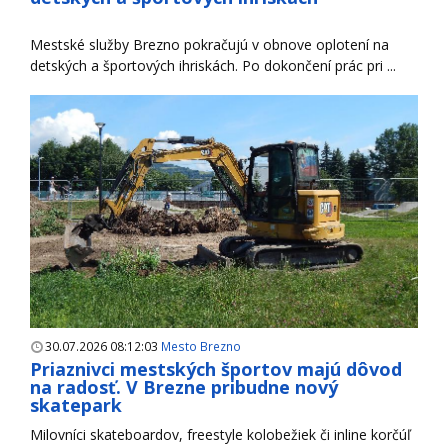
Mestské služby Brezno pokračujú v obnove oplotení na
detských a športových ihriskách. Po dokončení prác pri ...
30.07.2026 08:12:03
Mesto Brezno
Priaznivci mestských športov majú dôvod
na radosť. V Brezne pribudne nový
skatepark
Milovníci skateboardov, freestyle kolobežiek či inline korčúľ