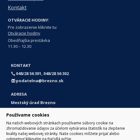
Kontakt
OTVÁRACIE HODINY:
Pre zobrazenie kliknite tu:
Otváracie hodiny
Obedňajšia prestávka
11.30 – 12.30
KONTAKT
048/28 56 301, 048/28 56 302
podatelna@brezno.sk
ADRESA
Mestský úrad Brezno
Námestie gen. M. R. Štefánika 1
Používame cookies
977 01 Brezno
Na našich webových stránkach používame súbory cookie na
Slovakia (Slovak Republic)
zhromažďovanie údajov za účelom vytvárania štatistík na zlepšenie
kvality našej webovej stránky. Naše cookies môžete prijať alebo
odmietnuť kliknutím na tlačidlá nižšie.