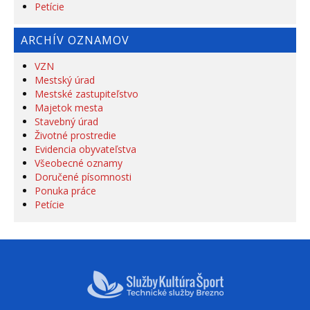
Petície
ARCHÍV OZNAMOV
VZN
Mestský úrad
Mestské zastupiteľstvo
Majetok mesta
Stavebný úrad
Životné prostredie
Evidencia obyvateľstva
Všeobecné oznamy
Doručené písomnosti
Ponuka práce
Petície