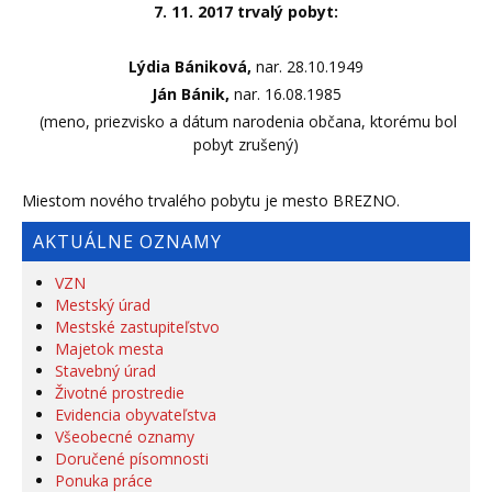
7. 11. 2017
trvalý pobyt:
Lýdia Bániková,
nar. 28.10.1949
Ján Bánik,
nar. 16.08.1985
(meno, priezvisko a dátum narodenia občana, ktorému bol
pobyt zrušený)
Miestom nového trvalého pobytu je mesto BREZNO.
AKTUÁLNE OZNAMY
VZN
Mestský úrad
Mestské zastupiteľstvo
Majetok mesta
Stavebný úrad
Životné prostredie
Evidencia obyvateľstva
Všeobecné oznamy
Doručené písomnosti
Ponuka práce