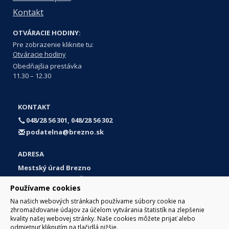
Kontakt
OTVÁRACIE HODINY:
Pre zobrazenie kliknite tu:
Otváracie hodiny
Obedňajšia prestávka
11.30 – 12.30
KONTAKT
048/28 56 301, 048/28 56 302
podatelna@brezno.sk
ADRESA
Mestský úrad Brezno
Námestie gen. M. R. Štefánika 1
Používame cookies
977 01 Brezno
Na našich webových stránkach používame súbory cookie na
Slovakia (Slovak Republic)
zhromažďovanie údajov za účelom vytvárania štatistík na zlepšenie
kvality našej webovej stránky. Naše cookies môžete prijať alebo
odmietnuť kliknutím na tlačidlá nižšie.