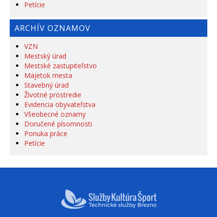
Petície
ARCHÍV OZNAMOV
VZN
Mestský úrad
Mestské zastupiteľstvo
Majetok mesta
Stavebný úrad
Životné prostredie
Evidencia obyvateľstva
Všeobecné oznamy
Doručené písomnosti
Ponuka práce
Petície