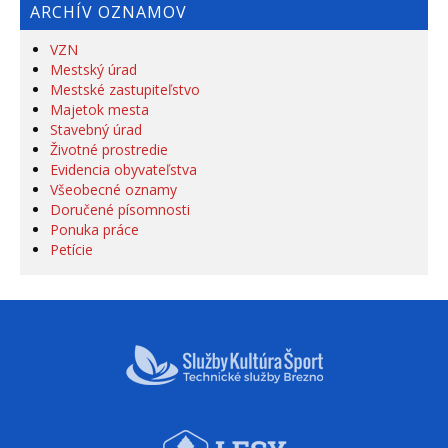
ARCHÍV OZNAMOV
VZN
Mestský úrad
Mestské zastupiteľstvo
Majetok mesta
Stavebný úrad
Životné prostredie
Evidencia obyvateľstva
Všeobecné oznamy
Doručené písomnosti
Ponuka práce
Petície