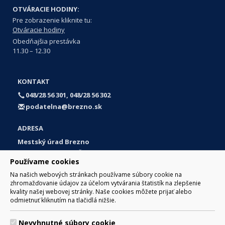
OTVÁRACIE HODINY:
Pre zobrazenie kliknite tu:
Otváracie hodiny
Obedňajšia prestávka
11.30 – 12.30
KONTAKT
048/28 56 301, 048/28 56 302
podatelna@brezno.sk
ADRESA
Mestský úrad Brezno
Námestie gen. M. R. Štefánika 1
Používame cookies
977 01 Brezno
Na našich webových stránkach používame súbory cookie na
Slovakia (Slovak Republic)
zhromažďovanie údajov za účelom vytvárania štatistík na zlepšenie
kvality našej webovej stránky. Naše cookies môžete prijať alebo
odmietnuť kliknutím na tlačidlá nižšie.
Nevyhnutné súbory cookie