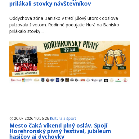
prilákali stovky návštevníkov
Oddychová zóna Banisko v tretí júlový utorok doslova
pulzovala životom. Rodinné podujatie Hurá na Banisko
prilákalo stovky ...
20.07.2026 10:56:26
Kultúra a šport
Mesto čaká víkend plný osláv. Spojí
Horehronský pivný festival, jubileum
hasičov aj dychovky