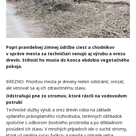
Popri pravidelnej zimnej údržbe ciest a chodníkov
v správe mesta sa techničiari venujú aj výrubu a orezu
drevín. Stihnúť ho musia do konca obdobia vegetačného
pokoja.
BREZNO. Prioritou mesta je dreviny nielen odstrániť, orezať,
ale venovať sa aj ich zdravotnému stavu.
Odstraňujú pne zo stromov, ktoré rástli na vodovodom
potrubí
Technické služby výrub a orez drevín robia na základe
vydaného právoplatného rozhodnutia, terénnych obhliadok
spoločne s odborom životného prostredia a po dôkladnom
posúdení ich stavu. V mnohých prípadoch ide o suché stromy,
ktoré už neplnia svoju funkciu a navyše v prípade vetra