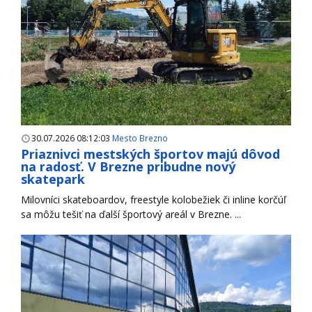
30.07.2026 08:12:03
Mesto Brezno
Priaznivci mestských športov majú dôvod
na radosť. V Brezne pribudne nový
skatepark
Milovníci skateboardov, freestyle kolobežiek či inline korčúľ
sa môžu tešiť na ďalší športový areál v Brezne. ...