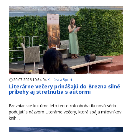
20.07.2026 10:54:04
Kultúra a šport
Literárne večery prinášajú do Brezna silné
príbehy aj stretnutia s autormi
Breznianske kultúrne leto tento rok obohatila nová séria
podujatí s názvom Literárne večery, ktorá spája milovníkov
kníh, ...