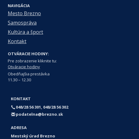
NAVIGÁCIA
Mesto Brezno
Samospráva
Kultúra a šport
Kontakt
OTVÁRACIE HODINY:
Pre zobrazenie kliknite tu:
Otváracie hodiny
Obedňajšia prestávka
11.30 – 12.30
KONTAKT
048/28 56 301, 048/28 56 302
podatelna@brezno.sk
ADRESA
Mestský úrad Brezno