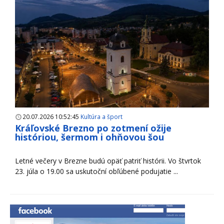
20.07.2026 10:52:45
Kultúra a šport
Kráľovské Brezno po zotmení ožije
históriou, šermom i ohňovou šou
Letné večery v Brezne budú opäť patriť histórii. Vo štvrtok
23. júla o 19.00 sa uskutoční obľúbené podujatie ...