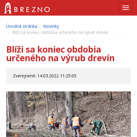
Navig
Úvodná stránka
Novinky
Blíži sa koniec obdobia určeného na výrub drevín
Blíži sa koniec obdobia
určeného na výrub drevín
Zverejnené: 14.03.2022 11:25:05