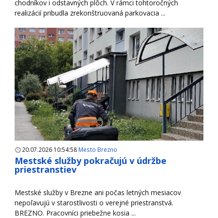
chodníkov i odstavných plôch. V rámci tohtoročných
realizácií pribudla zrekonštruovaná parkovacia ...
20.07.2026 10:54:58
Mesto Brezno
Mestské služby pokračujú v údržbe
priestranstiev
Mestské služby v Brezne ani počas letných mesiacov
nepoľavujú v starostlivosti o verejné priestranstvá.
BREZNO. Pracovníci priebežne kosia ...