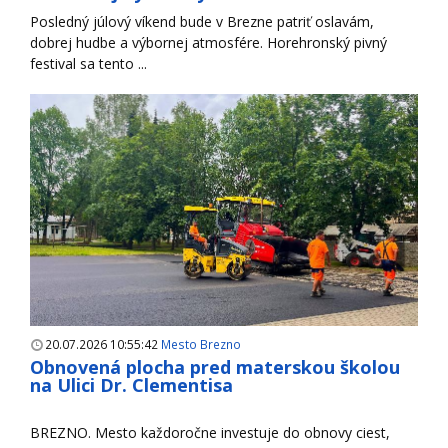
Posledný júlový víkend bude v Brezne patriť oslavám,
dobrej hudbe a výbornej atmosfére. Horehronský pivný
festival sa tento ...
20.07.2026 10:55:42
Mesto Brezno
Obnovená plocha pred materskou školou
na Ulici Dr. Clementisa
BREZNO. Mesto každoročne investuje do obnovy ciest,