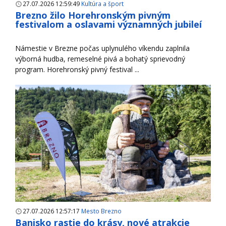
27.07.2026 12:59:49
Kultúra a šport
Brezno žilo Horehronským pivným
festivalom a oslavami významných jubileí
Námestie v Brezne počas uplynulého víkendu zaplnila
výborná hudba, remeselné pivá a bohatý sprievodný
program. Horehronský pivný festival ...
27.07.2026 12:57:17
Mesto Brezno
Banisko rastie do krásy, nové atrakcie