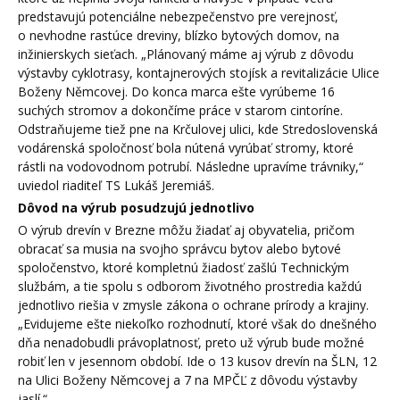
predstavujú potenciálne nebezpečenstvo pre verejnosť,
o nevhodne rastúce dreviny, blízko bytových domov, na
inžinierskych sieťach. „Plánovaný máme aj výrub z dôvodu
výstavby cyklotrasy, kontajnerových stojísk a revitalizácie Ulice
Boženy Němcovej. Do konca marca ešte vyrúbeme 16
suchých stromov a dokončíme práce v starom cintoríne.
Odstraňujeme tiež pne na Krčulovej ulici, kde Stredoslovenská
vodárenská spoločnosť bola nútená vyrúbať stromy, ktoré
rástli na vodovodnom potrubí. Následne upravíme trávniky,“
uviedol riaditeľ TS Lukáš Jeremiáš.
Dôvod na výrub posudzujú jednotlivo
O výrub drevín v Brezne môžu žiadať aj obyvatelia, pričom
obracať sa musia na svojho správcu bytov alebo bytové
spoločenstvo, ktoré kompletnú žiadosť zašlú Technickým
službám, a tie spolu s odborom životného prostredia každú
jednotlivo riešia v zmysle zákona o ochrane prírody a krajiny.
„Evidujeme ešte niekoľko rozhodnutí, ktoré však do dnešného
dňa nenadobudli právoplatnosť, preto už výrub bude možné
robiť len v jesennom období. Ide o 13 kusov drevín na ŠLN, 12
na Ulici Boženy Němcovej a 7 na MPČĽ z dôvodu výstavby
jaslí.“