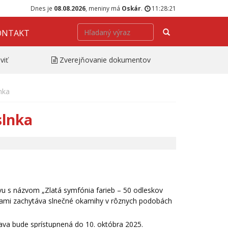
Dnes je
08.08.2026
, meniny má
Oskár
.
11:28:21
Hľadať
ONTAKT
viť
Zverejňovanie dokumentov
nka
slnka
vu s názvom „Zlatá symfónia farieb – 50 odleskov
dielami zachytáva slnečné okamihy v rôznych podobách
ava bude sprístupnená do 10. októbra 2025.