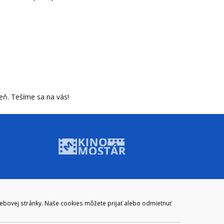
deň. Tešíme sa na vás!
ADRESA
webovej stránky. Naše cookies môžete prijať alebo odmietnuť
Mestský úrad Brezno
Námestie gen. M. R. Štefánika 1