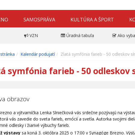
ZNO
SAMOSPRÁVA
KULTÚRA A ŠPORT
K
VZN
Úradná tabuľa
Ako vyba
stránka
Kalendár podujatí
Zlatá symfónia farieb - 50 odleskov sl
tá symfónia farieb - 50 odleskov 
va obrazov
rezno a výtvarníčka Lenka Slniečková vás srdečne pozývajú na výsta
ktorá vás zavedie do sveta farieb, emócií a svetla. Autorka svojimi 
mné odlesky i žiarivé výbuchy farieb.
ž výstavy
sa koná
3. októbra 2025 o 17:00 v Synagóge Brezno. Výst