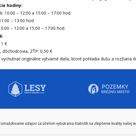
ie hodiny:
: 10:00 – 12:00 a 15:00 – 17:00 hod.
11:00 – 13:00 hod.
10:00 – 12:00 a 15:00 – 17:00 hod.
é:
 1 €
, dôchodcovia, ZŤP: 0,50 €
i vychutnať originálne výtvarné diela, ktoré pohladia dušu a rozžiaria 
CIE HODINY:
KONTAKT
ažďovanie údajov za účelom vytvárania štatistík na zlepšenie kvality našej 
zenie kliknite tu:
048/28 56 301, 048/28 56 302
e hodiny
podatelna@brezno.sk