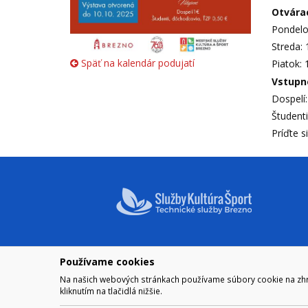
Otvárac
Pondelok
Streda: 
Späť na kalendár podujatí
Piatok: 
Vstupn
Dospelí:
Študenti
Príďte s
Používame cookies
NAVIGÁCIA
OTVÁRA
Na našich webových stránkach používame súbory cookie na zhrom
Mesto Brezno
Pre zobra
kliknutím na tlačidlá nižšie.
Otváraci
Samospráva