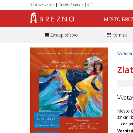
Textová verzia
|
Grafická verzia
|
RSS
MESTO BRE
Zastupiteľstvo
Komisie
Úvodná 
Zla
Výsta
Mesto B
slnka“, 
– cez je
Vernisá