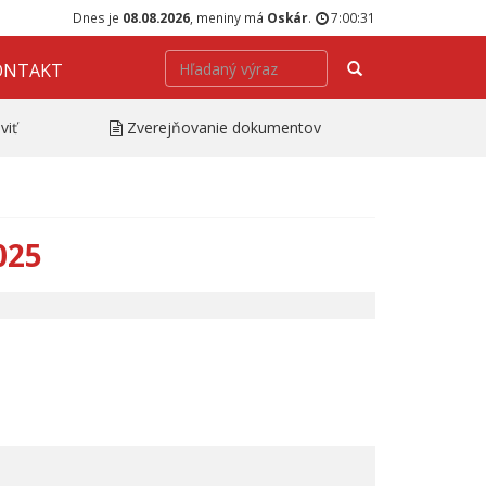
Dnes je
08.08.2026
, meniny má
Oskár
.
7:00:31
Hľadať
ONTAKT
viť
Zverejňovanie dokumentov
025