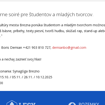
árne soiré pre študentov a mladých tvorcov.
ultúry mesta Brezna ponúka študentom a mladým tvorchom možnosť
š básne, príbehy, texty piesní, tvoríš hudbu, skúšaš rap, stand-up ale
."
: Boris Demian +421 903 810 727,
demianbo@gmail.com
a a nechaj zaznieť svoj hlas!
konania: Synagóga Brezno
15.10. / 05.11. / 26.11. / 10.12.2025
00