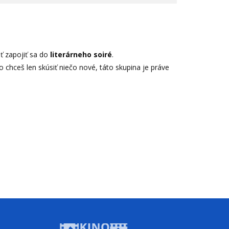
 zapojiť sa do
literárneho soiré
.
bo chceš len skúsiť niečo nové, táto skupina je práve