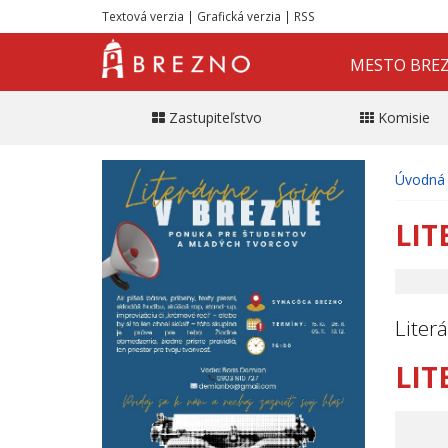
Textová verzia
|
Grafická verzia
|
RSS
MESTO BRE
Zastupiteľstvo
Komisie
Úvodná 
LIT
Liter
LIT