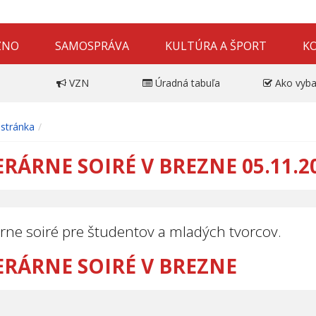
ZNO
SAMOSPRÁVA
KULTÚRA A ŠPORT
K
VZN
Úradná tabuľa
Ako vyba
stránka
ERÁRNE SOIRÉ V BREZNE 05.11.2
árne soiré pre študentov a mladých tvorcov.
ERÁRNE SOIRÉ V BREZNE