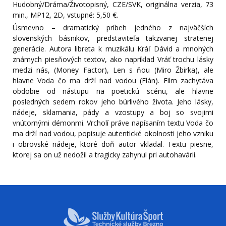
Hudobný/Dráma/Životopisný, CZE/SVK, originálna verzia, 73
min., MP12, 2D, vstupné: 5,50 €.
Úsmevno – dramatický príbeh jedného z najväčších
slovenských básnikov, predstaviteľa takzvanej stratenej
generácie. Autora libreta k muzikálu Kráľ Dávid a mnohých
známych piesňových textov, ako napríklad Vráť trochu lásky
medzi nás, (Money Factor), Len s ňou (Miro Žbirka), ale
hlavne Voda čo ma drží nad vodou (Elán). Film zachytáva
obdobie od nástupu na poetickú scénu, ale hlavne
posledných sedem rokov jeho búrlivého života. Jeho lásky,
nádeje, sklamania, pády a vzostupy a boj so svojimi
vnútornými démonmi. Vrcholí práve napísaním textu Voda čo
ma drží nad vodou, popisuje autentické okolnosti jeho vzniku
i obrovské nádeje, ktoré doň autor vkladal. Textu piesne,
ktorej sa on už nedožil a tragicky zahynul pri autohavárii.