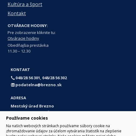
Kultúra a šport
Kontakt
OTVÁRACIE HODINY:
Pre zobrazenie kliknite tu:
Otváracie hodiny
Obedňajšia prestávka
11.30 – 12.30
KONTAKT
048/28 56 301, 048/28 56 302
podatelna@brezno.sk
ADRESA
Mestský úrad Brezno
Námestie gen. M. R. Štefánika 1
Používame cookies
977 01 Brezno
Na našich webových stránkach používame súbory cookie na
Slovakia (Slovak Republic)
zhromažďovanie údajov za účelom vytvárania štatistík na zlepšenie