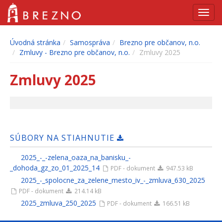
Navig
Úvodná stránka
Samospráva
Brezno pre občanov, n.o.
Zmluvy - Brezno pre občanov, n.o.
Zmluvy 2025
Zmluvy 2025
SÚBORY NA STIAHNUTIE
2025_-_-zelena_oaza_na_banisku_-
_dohoda_gz_zo_01_2025_14
PDF - dokument
947.53 kB
2025_-_spolocne_za_zelene_mesto_iv_-_zmluva_630_2025
PDF - dokument
214.14 kB
2025_zmluva_250_2025
PDF - dokument
166.51 kB