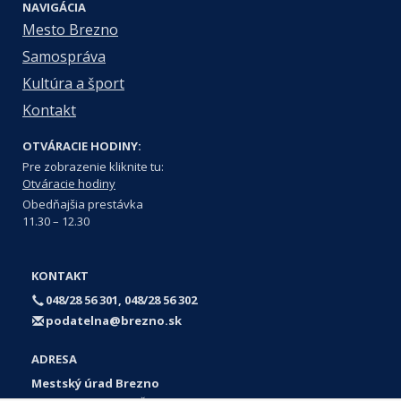
NAVIGÁCIA
Mesto Brezno
Samospráva
Kultúra a šport
Kontakt
OTVÁRACIE HODINY:
Pre zobrazenie kliknite tu:
Otváracie hodiny
Obedňajšia prestávka
11.30 – 12.30
KONTAKT
048/28 56 301, 048/28 56 302
podatelna@brezno.sk
ADRESA
Mestský úrad Brezno