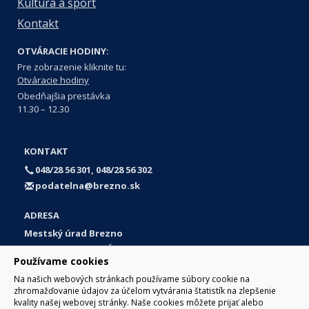
Kultúra a šport
Kontakt
OTVÁRACIE HODINY:
Pre zobrazenie kliknite tu:
Otváracie hodiny
Obedňajšia prestávka
11.30 – 12.30
KONTAKT
048/28 56 301, 048/28 56 302
podatelna@brezno.sk
ADRESA
Mestský úrad Brezno
Námestie gen. M. R. Štefánika 1
Používame cookies
977 01 Brezno
Na našich webových stránkach používame súbory cookie na
Slovakia (Slovak Republic)
zhromažďovanie údajov za účelom vytvárania štatistík na zlepšenie
kvality našej webovej stránky. Naše cookies môžete prijať alebo