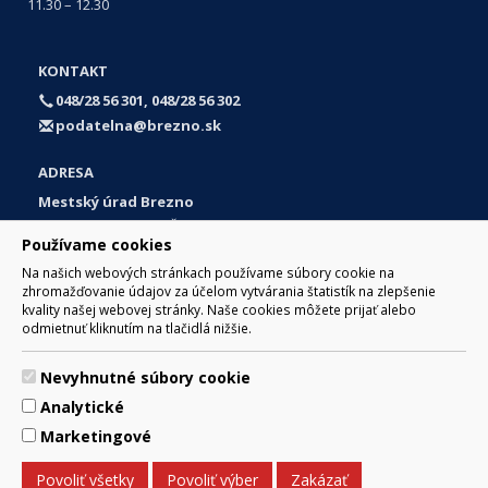
11.30 – 12.30
KONTAKT
048/28 56 301, 048/28 56 302
podatelna@brezno.sk
ADRESA
Mestský úrad Brezno
Námestie gen. M. R. Štefánika 1
Používame cookies
977 01 Brezno
Na našich webových stránkach používame súbory cookie na
Slovakia (Slovak Republic)
zhromažďovanie údajov za účelom vytvárania štatistík na zlepšenie
kvality našej webovej stránky. Naše cookies môžete prijať alebo
odmietnuť kliknutím na tlačidlá nižšie.
Nevyhnutné súbory cookie
© 2017 Mesto Brezno, Námestie gen. M. R. Štefánika 1, Brezno
Analytické
977 01 Tel.: 048/28 56 301, 048/28 56 302 Email:
webmaster@brezno.sk
Marketingové
Za obsah zodpovedá Mesto Brezno. Technický prevádzkovateľ:
Arrabella, s.r.o. , Pod Donátom 12/136 Žiar nad Hronom 965 01
Povoliť všetky
Povoliť výber
Zakázať
podpora@internetova-stranka.sk