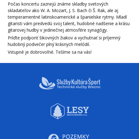
Počas koncertu zaznejú známe skladby svetových
skladateľov ako W. A. Mozart, J. S. Bach či Š. Rak, ale aj
temperamentné latinskoamerické a španielske rytmy. Mladí
gitaristi vám predvedú svoj talent, hudobné nadšenie a krásu
gitarovej hudby v jedinečnej atmosfére synagógy.
Príďte podporiť šikovných žiakov a vychutnať si príjemný
hudobný podvečer plný krásnych melódií.
Vstupné je dobrovoľné. Tešíme sa na vás!