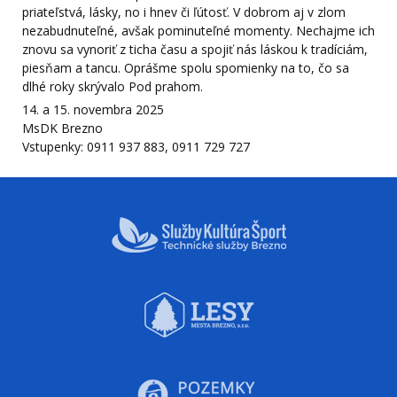
priateľstvá, lásky, no i hnev či ľútosť. V dobrom aj v zlom
nezabudnuteľné, avšak pominuteľné momenty. Nechajme ich
znovu sa vynoriť z ticha času a spojiť nás láskou k tradíciám,
piesňam a tancu. Oprášme spolu spomienky na to, čo sa
dlhé roky skrývalo Pod prahom.
14. a 15. novembra 2025
MsDK Brezno
Vstupenky: 0911 937 883, 0911 729 727