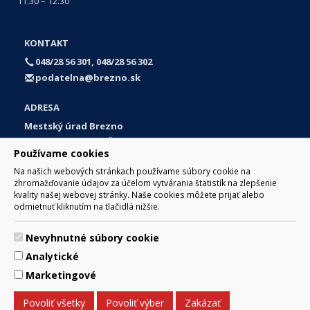
11.30 – 12.30
KONTAKT
048/28 56 301, 048/28 56 302
podatelna@brezno.sk
ADRESA
Mestský úrad Brezno
Námestie gen. M. R. Štefánika 1
Používame cookies
977 01 Brezno
Na našich webových stránkach používame súbory cookie na
Slovakia (Slovak Republic)
zhromažďovanie údajov za účelom vytvárania štatistík na zlepšenie
kvality našej webovej stránky. Naše cookies môžete prijať alebo
odmietnuť kliknutím na tlačidlá nižšie.
Nevyhnutné súbory cookie
© 2017 Mesto Brezno, Námestie gen. M. R. Štefánika 1, Brezno
Analytické
977 01 Tel.: 048/28 56 301, 048/28 56 302 Email:
webmaster@brezno.sk
Marketingové
Za obsah zodpovedá Mesto Brezno. Technický prevádzkovateľ:
Arrabella, s.r.o. , Pod Donátom 12/136 Žiar nad Hronom 965 01
Povoliť všetky
Povoliť výber
Zakázať
podpora@internetova-stranka.sk