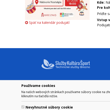
Kde:
Nád
Pre koh
Príďte s
Vstup v
Späť na kalendár podujatí
Podujat
Používame cookies
NAVIGÁCIA
OTVÁRA
Na našich webových stránkach používame súbory cookie na zhrom
Mesto Brezno
Pre zobra
kliknutím na tlačidlá nižšie.
Otváraci
Samospráva
Obedňaj
Kultúra a šport
Nevyhnutné súbory cookie