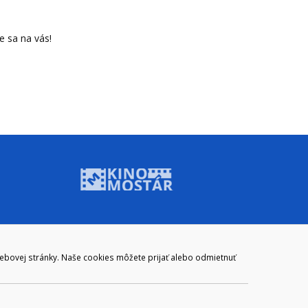
e sa na vás!
ADRESA
webovej stránky. Naše cookies môžete prijať alebo odmietnuť
Mestský úrad Brezno
Námestie gen. M. R. Štefánika 1
977 01 Brezno
Slovakia (Slovak Republic)