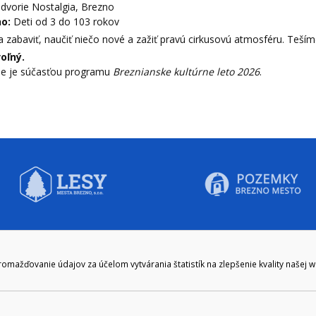
vorie Nostalgia, Brezno
o:
Deti od 3 do 103 rokov
a zabaviť, naučiť niečo nové a zažiť pravú cirkusovú atmosféru. Teším
oľný.
ie je súčasťou programu
Breznianske kultúrne leto 2026
.
CIE HODINY:
KONTAKT
ažďovanie údajov za účelom vytvárania štatistík na zlepšenie kvality našej 
zenie kliknite tu:
048/28 56 301, 048/28 56 302
e hodiny
podatelna@brezno.sk
šia prestávka