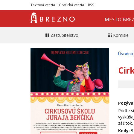
Textová verzia
|
Grafická verzia
|
RSS
MESTO BRE
Zastupiteľstvo
Komisie
Úvodná 
Cir
Pozývam
Príďte s
vyskúšaj
zážitok,
Kedy:
9.