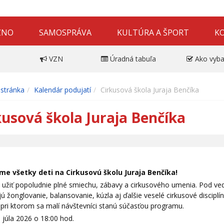
ZNO
SAMOSPRÁVA
KULTÚRA A ŠPORT
K
VZN
Úradná tabuľa
Ako vyba
stránka
Kalendár podujatí
Cirkusová škola Juraja Benčíka
kusová škola Juraja Benčíka
e všetky deti na Cirkusovú školu Juraja Benčíka!
i užiť popoludnie plné smiechu, zábavy a cirkusového umenia. Pod ve
ú žonglovanie, balansovanie, kúzla aj ďalšie veselé cirkusové disciplí
 pri ktorom sa malí návštevníci stanú súčasťou programu.
 júla 2026 o 18:00 hod.