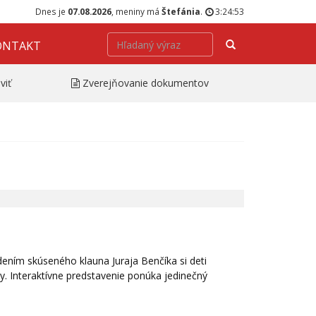
Dnes je
07.08.2026
, meniny má
Štefánia
.
3:24:53
Hľadať
ONTAKT
viť
Zverejňovanie dokumentov
dením skúseného klauna Juraja Benčíka si deti
ny. Interaktívne predstavenie ponúka jedinečný