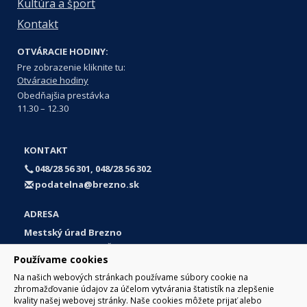
Kultúra a šport
Kontakt
OTVÁRACIE HODINY:
Pre zobrazenie kliknite tu:
Otváracie hodiny
Obedňajšia prestávka
11.30 – 12.30
KONTAKT
048/28 56 301, 048/28 56 302
podatelna@brezno.sk
ADRESA
Mestský úrad Brezno
Námestie gen. M. R. Štefánika 1
Používame cookies
977 01 Brezno
Na našich webových stránkach používame súbory cookie na
Slovakia (Slovak Republic)
zhromažďovanie údajov za účelom vytvárania štatistík na zlepšenie
kvality našej webovej stránky. Naše cookies môžete prijať alebo