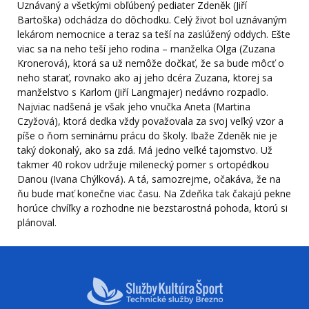
Uznávaný a všetkými obľúbený pediater Zdeněk (Jiří
Bartoška) odchádza do dôchodku. Celý život bol uznávaným
lekárom nemocnice a teraz sa teší na zaslúžený oddych. Ešte
viac sa na neho teší jeho rodina – manželka Olga (Zuzana
Kronerová), ktorá sa už nemôže dočkať, že sa bude môcť o
neho starať, rovnako ako aj jeho dcéra Zuzana, ktorej sa
manželstvo s Karlom (Jiří Langmajer) nedávno rozpadlo.
Najviac nadšená je však jeho vnučka Aneta (Martina
Czyžová), ktorá dedka vždy považovala za svoj veľký vzor a
píše o ňom seminárnu prácu do školy. Ibaže Zdeněk nie je
taký dokonalý, ako sa zdá. Má jedno veľké tajomstvo. Už
takmer 40 rokov udržuje milenecký pomer s ortopédkou
Danou (Ivana Chýlková). A tá, samozrejme, očakáva, že na
ňu bude mať konečne viac času. Na Zdeňka tak čakajú pekne
horúce chvíľky a rozhodne nie bezstarostná pohoda, ktorú si
plánoval.