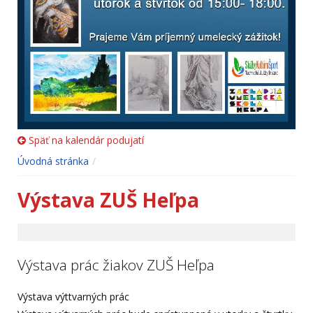
Späť na kalendár podujatí
Úvodná stránka
Výstava ZUŠ Heľpa
Výstava prác žiakov ZUŠ Heľpa
Výstava výttvarných prác