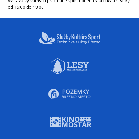
Výstava výtvarných prác bude sprístupnená v utorky a štvrtky
od 15:00 do 18:00