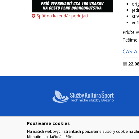
ori
jed
Späť na kalendár podujatí
str
veľ
Príďte v
Tešíme 
ČAS A
22.0
Používame cookies
NAVIGÁCIA
OTVÁRA
Na našich webových stránkach používame súbory cookie na zhrom
Mesto Brezno
Pre zobra
kliknutím na tlačidlá nižšie.