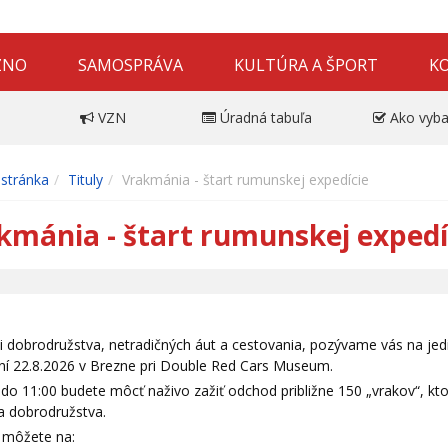
ZNO
SAMOSPRÁVA
KULTÚRA A ŠPORT
K
VZN
Úradná tabuľa
Ako vyba
stránka
Tituly
Vrakmánia - štart rumunskej expedície
kmánia - štart rumunskej expedí
i dobrodružstva, netradičných áut a cestovania, pozývame vás na jed
ní 22.8.2026 v Brezne pri Double Red Cars Museum.
do 11:00 budete môcť naživo zažiť odchod približne 150 „vrakov“, kt
a dobrodružstva.
a môžete na: