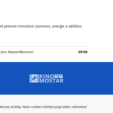
toré prinesie množstvo úsmevov, energie a zážitkov.
ezno-Mazorníkovono
09:00
ADRESA
webovej stránky. Naše cookies môžete prijať alebo odmietnuť
Mestský úrad Brezno