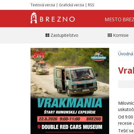
Textová verzia
|
Grafická verzia
|
RSS
MESTO BRE
Zastupiteľstvo
Komisie
Úvodná 
Vra
Milovníc
uskutoč
Od 9:00 
recesie 
Tešiť s