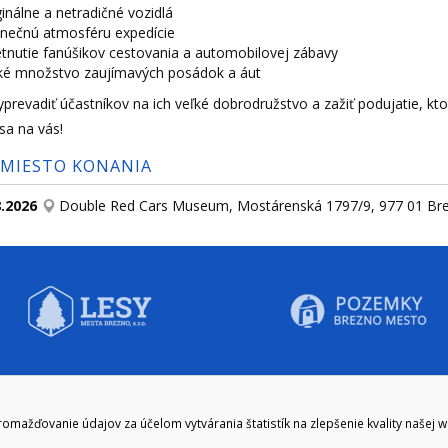
ginálne a netradičné vozidlá
inečnú atmosféru expedície
etnutie fanúšikov cestovania a automobilovej zábavy
ké množstvo zaujímavých posádok a áut
yprevadiť účastníkov na ich veľké dobrodružstvo a zažiť podujatie, k
sa na vás!
 MIESTO KONANIA
8.2026
Double Red Cars Museum, Mostárenská 1797/9, 977 01 Br
CIE HODINY:
KONTAKT
ažďovanie údajov za účelom vytvárania štatistík na zlepšenie kvality našej 
zenie kliknite tu:
048/28 56 301, 048/28 56 302