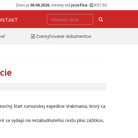
Dnes je
06.08.2026
, meniny má
Jozefína
.
9:51:50
Hľadať
ONTAKT
viť
Zverejňovanie dokumentov
cie
inečný štart rumunskej expedície Vrakmania, ktorý sa
oré sa vydajú na nezabudnuteľnú cestu plnú zážitkov,