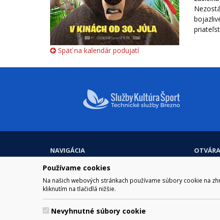
Nezostá
bojazliv
priateľst
Späť na kalendár podujatí
NAVIGÁCIA
OTVÁRA
Mesto Brezno
Pre zobra
Používame cookies
Otváraci
Samospráva
Na našich webových stránkach používame súbory cookie na zhrom
Obedňaj
Kultúra a šport
kliknutím na tlačidlá nižšie.
11.30 – 1
Kontakt
Nevyhnutné súbory cookie