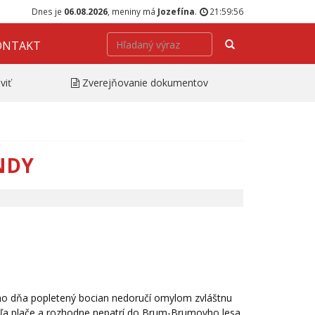
Dnes je
06.08.2026
, meniny má
Jozefína
.
21:59:56
Hľadať
ONTAKT
viť
Zverejňovanie dokumentov
NDY
ho dňa popletený bocian nedoručí omylom zvláštnu
veľa plače a rozhodne nepatrí do Brum-Brumovho lesa.