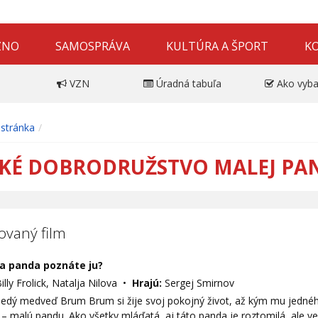
ZNO
SAMOSPRÁVA
KULTÚRA A ŠPORT
K
VZN
Úradná tabuľa
Ako vyba
stránka
KÉ DOBRODRUŽSTVO MALEJ PA
vaný film
a panda poznáte ju?
illy Frolick, Natalja Nilova •
Hrajú:
Sergej Smirnov
nedý medveď Brum Brum si žije svoj pokojný život, až kým mu jedné
 – malú pandu. Ako všetky mláďatá, aj táto panda je roztomilá, ale 