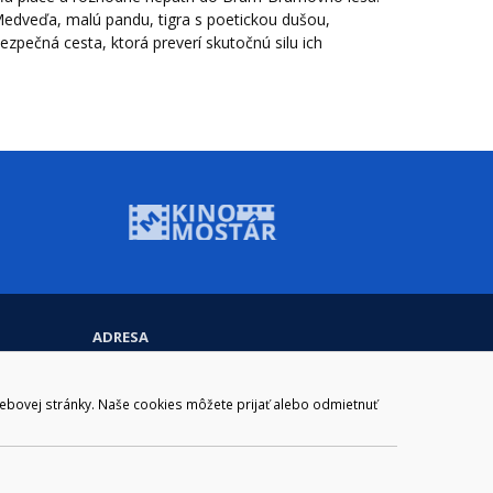
Medveďa, malú pandu, tigra s poetickou dušou,
ezpečná cesta, ktorá preverí skutočnú silu ich
ADRESA
Mestský úrad Brezno
Námestie gen. M. R. Štefánika 1
977 01 Brezno
webovej stránky. Naše cookies môžete prijať alebo odmietnuť
Slovakia (Slovak Republic)