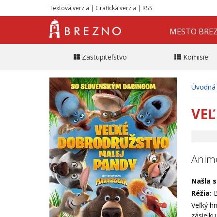
Textová verzia
|
Grafická verzia
|
RSS
MESTO BRE
Zastupiteľstvo
Komisie
Úvodná 
VEĽ
Animo
Našla s
Réžia:
B
Veľký h
zásielku