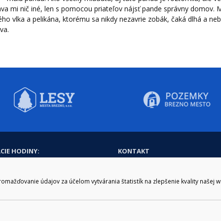
va mi nič iné, len s pomocou priateľov nájsť pande správny domov. 
ého vlka a pelikána, ktorému sa nikdy nezavrie zobák, čaká dlhá a neb
va.
CIE HODINY:
KONTAKT
zenie kliknite tu:
048/28 56 301, 048/28 56 302
e hodiny
podatelna@brezno.sk
ažďovanie údajov za účelom vytvárania štatistík na zlepšenie kvality našej 
šia prestávka
2.30