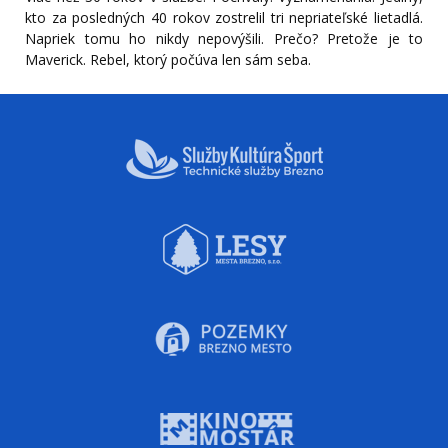
kto za posledných 40 rokov zostrelil tri nepriateľské lietadlá.
Napriek tomu ho nikdy nepovýšili. Prečo? Pretože je to
Maverick. Rebel, ktorý počúva len sám seba.