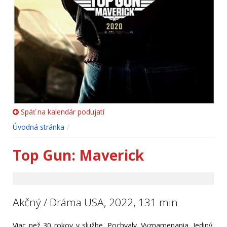
Späť na kalendár podujatí
Úvodná stránka
Top Gun: Maverick
Akčný / Dráma USA, 2022, 131 min
Viac než 30 rokov v službe. Pochvaly. Vyznamenania. Jediný,