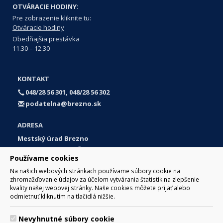
OTVÁRACIE HODINY:
Pre zobrazenie kliknite tu:
Otváracie hodiny
Obedňajšia prestávka
11.30 – 12.30
KONTAKT
048/28 56 301, 048/28 56 302
podatelna@brezno.sk
ADRESA
Mestský úrad Brezno
Námestie gen. M. R. Štefánika 1
Používame cookies
977 01 Brezno
Na našich webových stránkach používame súbory cookie na
Slovakia (Slovak Republic)
zhromažďovanie údajov za účelom vytvárania štatistík na zlepšenie
kvality našej webovej stránky. Naše cookies môžete prijať alebo
odmietnuť kliknutím na tlačidlá nižšie.
Nevyhnutné súbory cookie