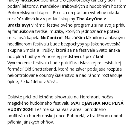
podaní lektorov, manželov Hrabovských s hudobným hosťom
Pohoreľskými chlopmi. Po nich na pódium vybehne mladá
rock ’n’ rollová krv v podaní skupiny
The AnyOne z
Bratislavy
! V rámci festivalového programu si na svoje prídu
aj fanúšikovia tvrdšej muziky, ktorých jednoznačne poteší
metalová kapela
NoControl
! Najväčším lákadlom a hlavným
headlinerom festivalu bude bezpochyby spišskonovoveská
skupina Smola a Hrušky, ktorá sa na festivale Svätojánska
noc plná hudby v Pohorelej predstaví už po 7-krát!
Vyvrcholenie festivalu bude patriť bratislavskej recesistickej
formácií Old Shatterband, ktorá na záver podujatia rozpúta
nekontrolované country šialenstvo a nad ránom roztancuje
úplne, že každého z Vás!…
Oslávte príchod letného slnovratu na Horehroní, počas
magického hudobného festivalu
SVÄTOJÁNSKA NOC PLNÁ
HUDBY 2024
! Tešíme sa na Vás v areáli prírodného
amfiteátra horehronskej obce Pohorelá, v tradičnom období
pálenia jánskych ohňov.