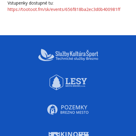
Vstupenky dostupné tu:
https://tootoot.fm/sk/events/656f818ba2ec3d0b400981ff