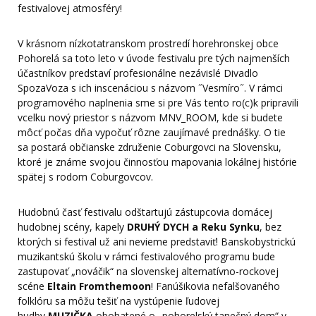
festivalovej atmosféry!
V krásnom nízkotatranskom prostredí horehronskej obce
Pohorelá sa toto leto v úvode festivalu pre tých najmenších
účastníkov predstaví profesionálne nezávislé Divadlo
SpozaVoza s ich inscenáciou s názvom ˝Vesmíro˝. V rámci
programového naplnenia sme si pre Vás tento ro(c)k pripravili
vcelku nový priestor s názvom MNV_ROOM, kde si budete
môcť počas dňa vypočuť rôzne zaujímavé prednášky. O tie
sa postará občianske združenie Coburgovci na Slovensku,
ktoré je známe svojou činnosťou mapovania lokálnej histórie
spätej s rodom Coburgovcov.
Hudobnú časť festivalu odštartujú zástupcovia domácej
hudobnej scény, kapely
DRUHÝ DYCH a Reku Synku
, bez
ktorých si festival už ani nevieme predstaviť! Banskobystrickú
muzikantskú školu v rámci festivalového programu bude
zastupovať „nováčik“ na slovenskej alternatívno-rockovej
scéne
Eltain Fromthemoon
! Fanúšikovia nefalšovaného
folklóru sa môžu tešiť na vystúpenie ľudovej
hudby
MUZIČKA
obohatené o „pohorelský tanečný dom“ v