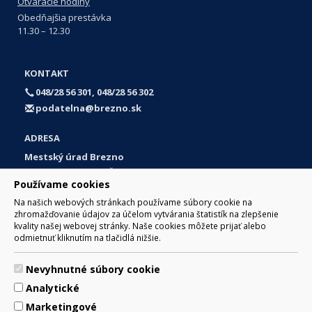
Otváracie hodiny
Obedňajšia prestávka
11.30 – 12.30
KONTAKT
048/28 56 301, 048/28 56 302
podatelna@brezno.sk
ADRESA
Mestský úrad Brezno
Námestie gen. M. R. Štefánika 1
Používame cookies
977 01 Brezno
Na našich webových stránkach používame súbory cookie na
Slovakia (Slovak Republic)
zhromažďovanie údajov za účelom vytvárania štatistík na zlepšenie
kvality našej webovej stránky. Naše cookies môžete prijať alebo
odmietnuť kliknutím na tlačidlá nižšie.
Nevyhnutné súbory cookie
© 2017 Mesto Brezno, Námestie gen. M. R. Štefánika 1, Brezno
Analytické
977 01 Tel.: 048/28 56 301, 048/28 56 302 Email:
webmaster@brezno.sk
Marketingové