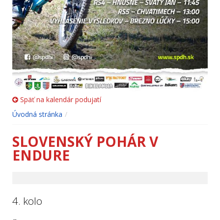
Späť na kalendár podujatí
Úvodná stránka
SLOVENSKÝ POHÁR V
ENDURE
4. kolo