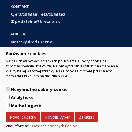
KONTAKT
048/28 56 301, 048/28 56 302
podatelna@brezno.sk
ADRESA
Mestský úrad Brezno
Námestie gen. M. R. Štefánika 1
Používame cookies
977 01 Brezno
Na našich webových stránkach používame súbory cookie na
Slovakia (Slovak Republic)
zhromažďovanie údajov za účelom vytvárania štatistík na zlepšenie
kvality našej webovej stránky. Naše cookies môžete prijať alebo
odmietnuť kliknutím na tlačidlá nižšie.
Nevyhnutné súbory cookie
© 2017 Mesto Brezno, Námestie gen. M. R. Štefánika 1, Brezno
Analytické
977 01 Tel.: 048/28 56 301, 048/28 56 302 Email:
webmaster@brezno.sk
Marketingové
Za obsah zodpovedá Mesto Brezno. Technický prevádzkovateľ:
Arrabella, s.r.o. , Pod Donátom 12/136 Žiar nad Hronom 965 01
Povoliť všetky
Povoliť výber
Zakázať
podpora@internetova-stranka.sk
Prehlásenie o prístupnosti
Ochrana osobných údajov
Viac informácií:
Ochrana osobných údajov