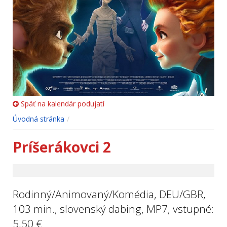
Späť na kalendár podujatí
Úvodná stránka
Príšerákovci 2
Rodinný/Animovaný/Komédia, DEU/GBR,
103 min., slovenský dabing, MP7, vstupné:
5,50 €