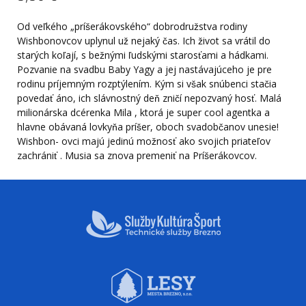
Od veľkého „príšerákovského“ dobrodružstva rodiny
Wishbonovcov uplynul už nejaký čas. Ich život sa vrátil do
starých koľají, s bežnými ľudskými starosťami a hádkami.
Pozvanie na svadbu Baby Yagy a jej nastávajúceho je pre
rodinu príjemným rozptýlením. Kým si však snúbenci stačia
povedať áno, ich slávnostný deň zničí nepozvaný hosť. Malá
milionárska dcérenka Mila , ktorá je super cool agentka a
hlavne obávaná lovkyňa príšer, oboch svadobčanov unesie!
Wishbon- ovci majú jedinú možnosť ako svojich priateľov
zachrániť . Musia sa znova premeniť na Príšerákovcov.