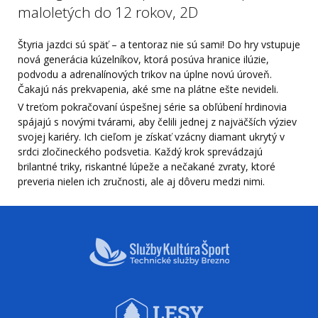
maloletých do 12 rokov, 2D
Štyria jazdci sú späť – a tentoraz nie sú sami! Do hry vstupuje
nová generácia kúzelníkov, ktorá posúva hranice ilúzie,
podvodu a adrenalínových trikov na úplne novú úroveň.
Čakajú nás prekvapenia, aké sme na plátne ešte nevideli.
V treťom pokračovaní úspešnej série sa obľúbení hrdinovia
spájajú s novými tvárami, aby čelili jednej z najväčších výziev
svojej kariéry. Ich cieľom je získať vzácny diamant ukrytý v
srdci zločineckého podsvetia. Každý krok sprevádzajú
brilantné triky, riskantné lúpeže a nečakané zvraty, ktoré
preveria nielen ich zručnosti, ale aj dôveru medzi nimi.