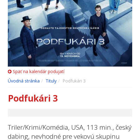
Späť na kalendár podujatí
Úvodná stránka
Tituly
Podfukári 3
Podfukári 3
Triler/Krimi/Komédia, USA, 113 min., český
dabing, nevhodné pre vekovú skupinu