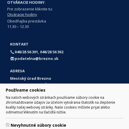
OTVÁRACIE HODINY:
Pre zobrazenie kliknite tu:
Otváracie hodiny
Obedňajšia prestávka
11.30 – 12.30
KONTAKT
048/28 56 301, 048/28 56 302
podatelna@brezno.sk
ADRESA
Mestský úrad Brezno
Námestie gen. M. R. Štefánika 1
Používame cookies
977 01 Brezno
Na našich webových stránkach používame súbory cookie na
Slovakia (Slovak Republic)
zhromažďovanie údajov za účelom vytvárania štatistík na zlepšenie
kvality našej webovej stránky. Naše cookies môžete prijať alebo
odmietnuť kliknutím na tlačidlá nižšie.
Nevyhnutné súbory cookie
© 2017 Mesto Brezno, Námestie gen. M. R. Štefánika 1, Brezno