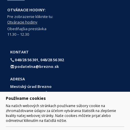
OTVÁRACIE HODINY:
Pre zobrazenie kliknite tu:
Otváracie hodiny
Obedňajšia prestávka
11.30 – 12.30
KONTAKT
048/28 56 301, 048/28 56 302
podatelna@brezno.sk
ADRESA
Mestský úrad Brezno
Námestie gen. M. R. Štefánika 1
Používame cookies
977 01 Brezno
Na našich webových stránkach používame súbory cookie na
Slovakia (Slovak Republic)
zhromažďovanie údajov za účelom vytvárania štatistík na zlepšenie
kvality našej webovej stránky. Naše cookies môžete prijať alebo
odmietnuť kliknutím na tlačidlá nižšie.