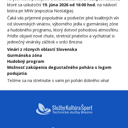
ktoré sa uskutoční
19. júna 2026 od 16:00 hod.
na nádvorí
bistra pri MNV (expozícia Nostalgia).
Čaká vás príjemné popoludnie a podvečer plné kvalitných vín
od slovenských vinárov, výborného jedla v gurmánskej zóne
a hudobného programu, ktorý dotvorí pohodovú atmosféru.
Príďte objaviť nové chute, stretnúť priateľov a vychutnať si
jedinečný vinársky zážitok v srdci Brezna.
Vinári z rôznych oblastí Slovenska
Gurmánska zóna
Hudobný program
Možnosť zakúpenia degustačného pohára s logom
podujatia
Tešíme sa na stretnutie s vami pri pohári dobrého vína!