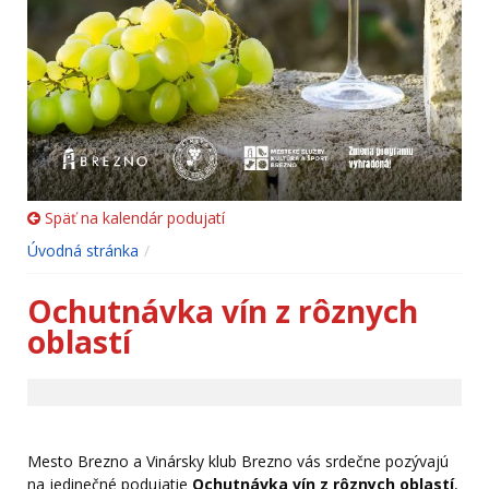
Späť na kalendár podujatí
Úvodná stránka
Ochutnávka vín z rôznych
oblastí
Mesto Brezno a Vinársky klub Brezno vás srdečne pozývajú
na jedinečné podujatie
Ochutnávka vín z rôznych oblastí
,