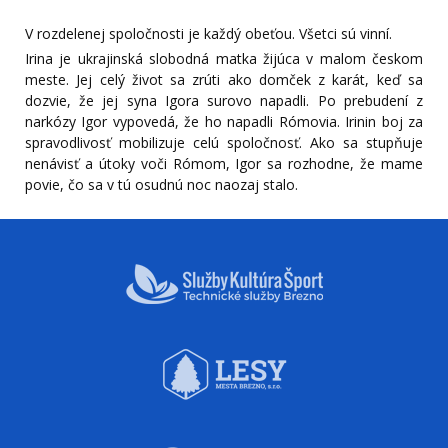
V rozdelenej spoločnosti je každý obeťou. Všetci sú vinní.
Irina je ukrajinská slobodná matka žijúca v malom českom
meste. Jej celý život sa zrúti ako domček z karát, keď sa
dozvie, že jej syna Igora surovo napadli. Po prebudení z
narkózy Igor vypovedá, že ho napadli Rómovia. Irinin boj za
spravodlivosť mobilizuje celú spoločnosť. Ako sa stupňuje
nenávisť a útoky voči Rómom, Igor sa rozhodne, že mame
povie, čo sa v tú osudnú noc naozaj stalo.