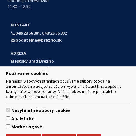
Obedňajšia prestávka
11.30 – 12.30
KONTAKT
048/28 56 301, 048/28 56 302
podatelna@brezno.sk
ADRESA
Mestský úrad Brezno
Námestie gen. M. R. Štefánika 1
Používame cookies
977 01 Brezno
Na našich webových stránkach používame súbory cookie na
Slovakia (Slovak Republic)
zhromažďovanie údajov za účelom vytvárania štatistík na zlepšenie
kvality našej webovej stránky. Naše cookies môžete prijať alebo
odmietnuť kliknutím na tlačidlá nižšie.
Nevyhnutné súbory cookie
© 2017 Mesto Brezno, Námestie gen. M. R. Štefánika 1, Brezno
Analytické
977 01 Tel.: 048/28 56 301, 048/28 56 302 Email:
webmaster@brezno.sk
Marketingové
Za obsah zodpovedá Mesto Brezno. Technický prevádzkovateľ:
Arrabella, s.r.o. , Pod Donátom 12/136 Žiar nad Hronom 965 01