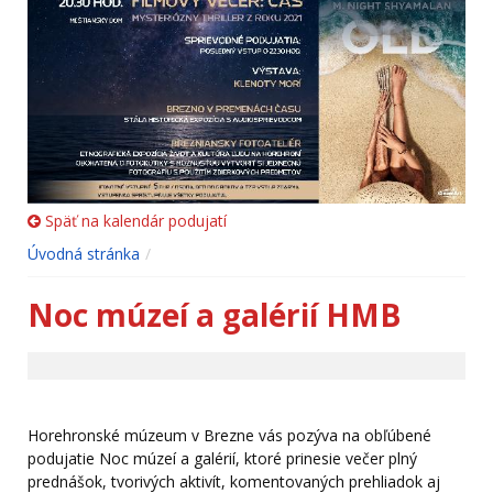
Späť na kalendár podujatí
Úvodná stránka
Noc múzeí a galérií HMB
Horehronské múzeum v Brezne vás pozýva na obľúbené
podujatie Noc múzeí a galérií, ktoré prinesie večer plný
prednášok, tvorivých aktivít, komentovaných prehliadok aj