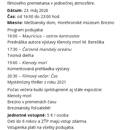
filmového premietania v jedinečnej atmosfére.
Dátum:
23. máj 2026
Čas:
od 16:00 do 23:00 hod.
Miesto:
Meštiansky dom, Horehronské múzeum Brezno
Program podujatia:
16:00 –
Maurícius – ostrov kontrastov
Prednáška autora výstavy Klenoty morí M. Berešíka
17:30 –
Čarovné mandaly oceánu
Tvorivá dielňa
19:00 –
Klenoty morí
Komentovaná prehliadka výstavy
20:30 –
Filmový večer: Čas
Mystériózny thriller z roku 2021
Počas večera budú sprístupnené aj stále expozície:
Klenoty morí
Brezno v premenách času
Brezniansky fotoateliér
Jednotné vstupné:
5 € / osoba
Deti do 6 rokov a ZŤP majú vstup zdarma.
Vstupenka platí na všetky podujatia.