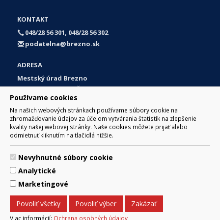
KONTAKT
048/28 56 301, 048/28 56 302
podatelna@brezno.sk
ADRESA
Mestský úrad Brezno
Námestie gen. M. R. Štefánika 1
Používame cookies
977 01 Brezno
Na našich webových stránkach používame súbory cookie na
Slovakia (Slovak Republic)
zhromažďovanie údajov za účelom vytvárania štatistík na zlepšenie
kvality našej webovej stránky. Naše cookies môžete prijať alebo
odmietnuť kliknutím na tlačidlá nižšie.
Nevyhnutné súbory cookie
© 2017 Mesto Brezno, Námestie gen. M. R. Štefánika 1, Brezno
Analytické
977 01 Tel.: 048/28 56 301, 048/28 56 302 Email:
webmaster@brezno.sk
Marketingové
Za obsah zodpovedá Mesto Brezno. Technický prevádzkovateľ:
Arrabella, s.r.o. , Pod Donátom 12/136 Žiar nad Hronom 965 01
Povoliť všetky
Povoliť výber
Zakázať
podpora@internetova-stranka.sk
Prehlásenie o prístupnosti
Ochrana osobných údajov
Viac informácií:
Ochrana osobných údajov