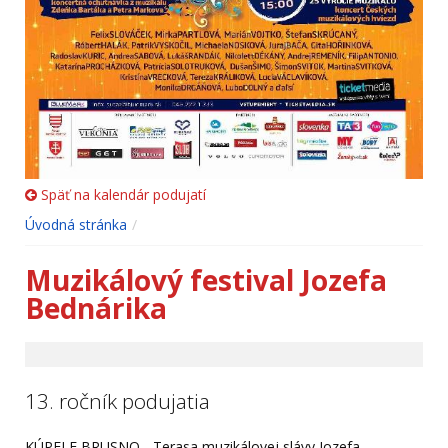
Späť na kalendár podujatí
Úvodná stránka
Muzikálový festival Jozefa
Bednárika
13. ročník podujatia
KÚPELE BRUSNO - Terasa muzikálovej slávy Jozefa