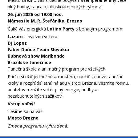
Mesto Brezno vás srdečne pozýva na temperamentný večer
plný hudby, tanca a latinskoamerických rytmov!
26. jún 2026
od 19:00 hod.
Námestie M. R. Štefánika, Brezno
Čaká vás energická
Latino Party
s bohatým programom:
Lazaro
– hviezda večera
DJ Lopez
Faber Dance Team Slovakia
Bubnová
show Maribondo
Brazílske tanečnice
Tanečná škola a animačný program pre všetkých.
Príďte si užiť jedinečnú atmosféru, naučiť sa nové tanečné
kroky a rozprúdiť letnú náladu v srdci Brezna. Vezmite rodinu,
priateľov a zažite večer plný energie, hudby a
nezabudnuteľných zážitkov.
Vstup voľný!
Tešíme sa na vás!
Mesto Brezno
Zmena programu vyhradená.