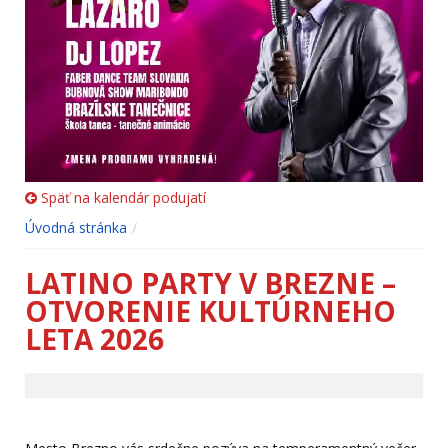
Späť na kalendár podujatí
Úvodná stránka
LATINO PARTY V BREZNE –
OTVORENIE KULTÚRNEHO
LETA 2026