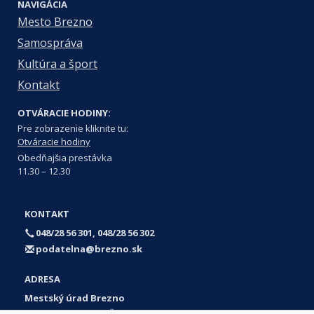
NAVIGÁCIA
Mesto Brezno
Samospráva
Kultúra a šport
Kontakt
OTVÁRACIE HODINY:
Pre zobrazenie kliknite tu:
Otváracie hodiny
Obedňajšia prestávka
11.30 – 12.30
KONTAKT
048/28 56 301, 048/28 56 302
podatelna@brezno.sk
ADRESA
Mestský úrad Brezno