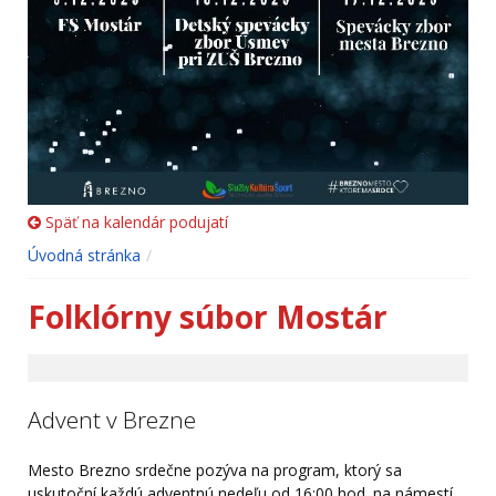
Späť na kalendár podujatí
Úvodná stránka
Folklórny súbor Mostár
Advent v Brezne
Mesto Brezno srdečne pozýva na program, ktorý sa
uskutoční každú adventnú nedeľu od 16:00 hod. na námestí.