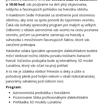
o 18:00 hod.
vás pozývame na deň plný objavovania,
oddychu a fascinujúcich pohľadov na hviezdnu oblohu.
V malebnom Sedle Pohanské sa stretneme pod otvorenou
oblohou, aby sme sa spolu ponorili do tajomstiev vesmíru.
Čaká vás bohatý sprievodný program pre malých aj veľkých.
Odborníci z oblasti astronómie vás vezmú na cestu poznania
vesmíru, pričom sa primárne zamerajú na hviezdy a
súhvezdia s množstvom fascinujúcich faktov, ktoré vás
zaručene prekvapia.
Následne vďaka špeciálne upraveným ďalekohľadom budete
môcť sledovať nočnú oblohu posiatu tisíckami žiariacich
hviezd. Súčasťou podujatia bude aj interaktívny 3D model
Lunalóna, ktorý vás očarí na prvý pohľad.
A to nie je zďaleka všetko! Prineste si deky a užite si
pohodový piknik pod holým nebom v obatí nízkotatranskej
panorámy zahalenej pod rúškom noci.
Program:
Astronomická prednáška s hvezdármi
Pozorovanie Slnka profesionálnymi ďalekohľadmi
Prehliadka 3D modelu Lunalónu