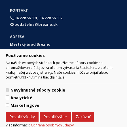
KONTAKT
048/28 56 301, 048/28 56 302
podatelna@brezno.sk
ADRESA
Mestský úrad Brezno
Námestie gen. M. R. Štefánika 1
Používame cookies
977 01 Brezno
Na našich webových stránkach používame súbory cookie na
Slovakia (Slovak Republic)
zhromažďovanie údajov za účelom vytvárania štatistík na zlepšenie
kvality našej webovej stránky. Naše cookies môžete prijať alebo
odmietnuť kliknutím na tlačidlá nižšie.
Nevyhnutné súbory cookie
© 2017 Mesto Brezno, Námestie gen. M. R. Štefánika 1, Brezno
Analytické
977 01 Tel.: 048/28 56 301, 048/28 56 302 Email:
webmaster@brezno.sk
Marketingové
Za obsah zodpovedá Mesto Brezno. Technický prevádzkovateľ:
Arrabella, s.r.o. , Pod Donátom 12/136 Žiar nad Hronom 965 01
Povoliť všetky
Povoliť výber
Zakázať
podpora@internetova-stranka.sk
Prehlásenie o prístupnosti
Ochrana osobných údajov
Viac informácií:
Ochrana osobných údajov