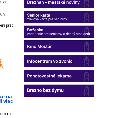
h a
ú v
ení prác
o
ce na
i viac
nto rok