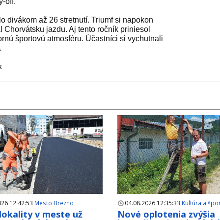
-off.
lo divákom až 26 stretnutí. Triumf si napokon
l Chorvátsku jazdu. Aj tento ročník priniesol
nú športovú atmosféru. Účastníci si vychutnali
.
k
026 12:42:53
Mesto Brezno
04.08.2026 12:35:33
Kultúra a špo
 lokality v meste už
Nové oplotenia zvýšia