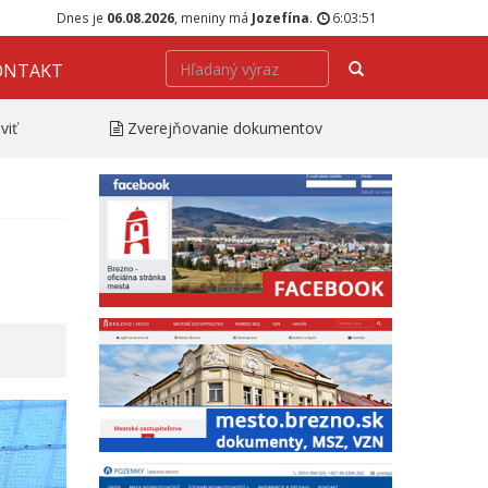
Dnes je
06.08.2026
, meniny má
Jozefína
.
6:03:52
Hľadať
ONTAKT
viť
Zverejňovanie dokumentov