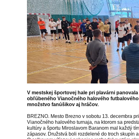
V mestskej športovej hale pri plavárni panoval
obľúbeného Vianočného halového futbalového t
množstvo fanúšikov aj hráčov.
BREZNO. Mesto Brezno v sobotu 13. decembra pripr
Vianočného halového turnaja, na ktorom sa predst
kultúry a športu Miroslavom Baranom mal každý tí
zápasov. Družstvá boli rozdelené do troch skupín a 