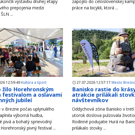
končili výstavbu druhej etapy
zapojilo do celoslovenskej ka
vého prepojenia medzi
práce na bicykli, ktorá ...
 ŠLN ...
026 12:59:49
Kultúra a šport
27.07.2026 12:57:17
Mesto Brezn
 žilo Horehronským
Banisko rastie do krás
 festivalom a oslavami
atrakcie prilákali stov
ných jubileí
návštevníkov
 v Brezne počas uplynulého
Oddychová zóna Banisko v tretí 
aplnila výborná hudba,
utorok doslova pulzovala život
é pivá a bohatý sprievodný
Rodinné podujatie Hurá na Bani
Horehronský pivný festival ...
prilákalo stovky ...