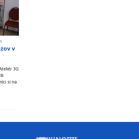
rt
azov v
teliér 3G
li
íci si na