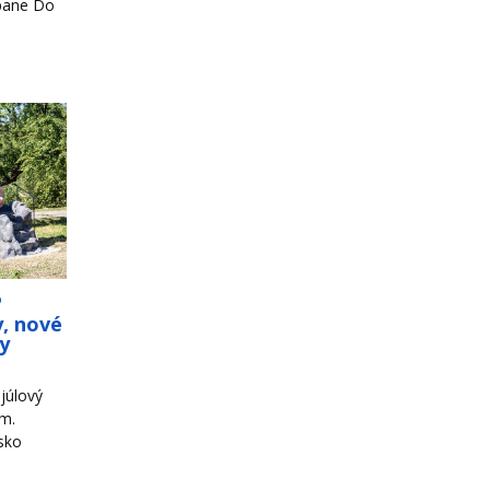
mpane Do
o
y, nové
ky
júlový
om.
sko