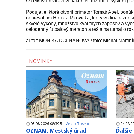
O celkovom víťazovi nakoniec rozhodol systém play
Podujatie, ktoré otvoril primátor Tomáš Abel, ponúk
odniesol tím Horúca Mkovička, ktorý vo finále zdola
skvelé výkony, množstvo kvalitných zápasov a výbor
celodenný futbalový maratón a tešia na turnaj o rok
autor: MONIKA DOLŇANOVÁ / foto: Michal Martiní
NOVINKY
05.08.2026 08:39:51
Mesto Brezno
04.08.2
OZNAM: Mestský úrad
Ďalšie