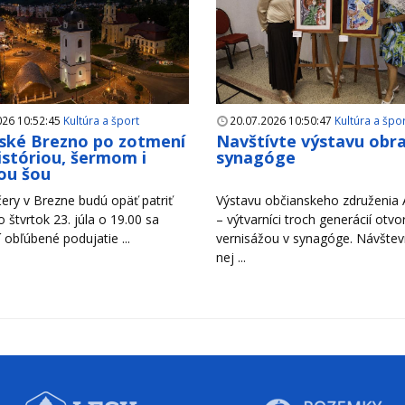
026 10:52:45
Kultúra a šport
20.07.2026 10:50:47
Kultúra a špo
ské Brezno po zotmení
Navštívte výstavu obr
históriou, šermom i
synagóge
ou šou
ery v Brezne budú opäť patriť
Výstavu občianskeho združenia A
Vo štvrtok 23. júla o 19.00 sa
– výtvarníci troch generácií otvori
 obľúbené podujatie ...
vernisážou v synagóge. Návštevn
nej ...