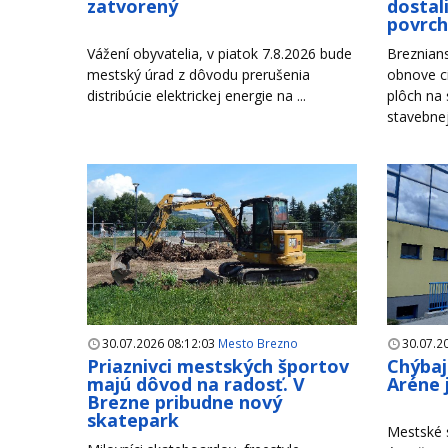
zatvorený
dostal
povrc
Vážení obyvatelia, v piatok 7.8.2026 bude
Breznian
mestský úrad z dôvodu prerušenia
obnove c
distribúcie elektrickej energie na ...
plôch na
stavebnej 
30.07.2026 08:12:03
Mesto Brezno
30.07.2
Priaznivci mestských športov
Chýbaj
majú dôvod na radosť. V
Aréne 
Brezne pribudne nový
skatepark
Mestské s