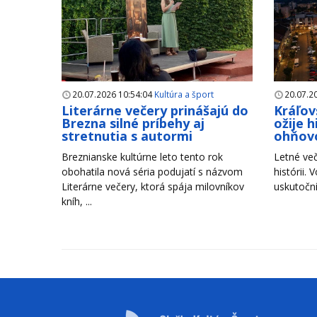
20.07.2026 10:54:04
Kultúra a šport
20.07.2
Literárne večery prinášajú do
Kráľov
Brezna silné príbehy aj
ožije 
stretnutia s autormi
ohňov
Breznianske kultúrne leto tento rok
Letné več
obohatila nová séria podujatí s názvom
histórii. 
Literárne večery, ktorá spája milovníkov
uskutoční
kníh, ...