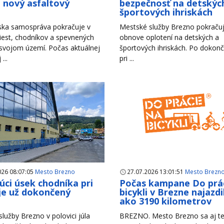
i nový asfaltový
bezpečnosť na detskýc
h
športových ihriskách
ska samospráva pokračuje v
Mestské služby Brezno pokračuj
iest, chodníkov a spevnených
obnove oplotení na detských a
 svojom území. Počas aktuálnej
športových ihriskách. Po dokonč
...
pri ...
026 08:07:05
Mesto Brezno
27.07.2026 13:01:51
Mesto Brezn
úci úsek chodníka pri
Počas kampane Do prá
je už dokončený
bicykli v Brezne najazdil
ako 3190 kilometrov
lužby Brezno v polovici júla
BREZNO. Mesto Brezno sa aj te