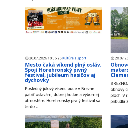
20.07.2026 10:56:26
Kultúra a šport
20.07.2
Mesto čaká víkend plný osláv.
Obnove
Spojí Horehronský pivný
maters
festival, jubileum hasičov aj
Clemen
dychovky
BREZNO. 
Posledný júlový víkend bude v Brezne
obnovy ci
patriť oslavám, dobrej hudbe a výbornej
plôch. V 
atmosfére. Horehronský pivný festival sa
pribudla 
tento ...