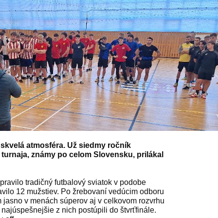
a skvelá atmosféra. Už siedmy ročník
urnaja, známy po celom Slovensku, prilákal
avilo tradičný futbalový sviatok v podobe
avilo 12 mužstiev. Po žrebovaní vedúcim odboru
m jasno v menách súperov aj v celkovom rozvrhu
najúspešnejšie z nich postúpili do štvrťfinále.