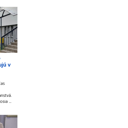
o
jú v
čas
ranstvá.
sia ...