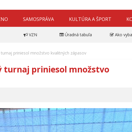
ZNO
SAMOSPRÁVA
KULTÚRA A ŠPORT
K
VZN
Úradná tabuľa
Ako vyba
 turnaj priniesol množstvo kvalitných zápasov
 turnaj priniesol množstvo