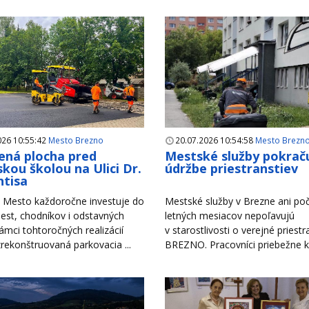
026 10:55:42
Mesto Brezno
20.07.2026 10:54:58
Mesto Brezn
ná plocha pred
Mestské služby pokraču
kou školou na Ulici Dr.
údržbe priestranstiev
tisa
Mesto každoročne investuje do
Mestské služby v Brezne ani po
est, chodníkov i odstavných
letných mesiacov nepoľavujú
rámci tohtoročných realizácií
v starostlivosti o verejné priest
zrekonštruovaná parkovacia ...
BREZNO. Pracovníci priebežne ko