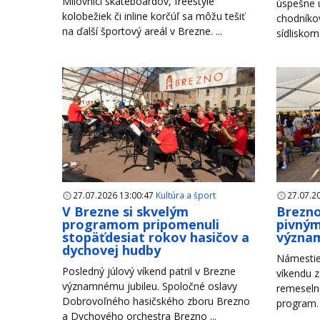
Milovníci skateboardov, freestyle
úspešne u
kolobežiek či inline korčúľ sa môžu tešiť
chodníko
na ďalší športový areál v Brezne. ...
sídliskom
27.07.2026 13:00:47
Kultúra a šport
27.07.2
V Brezne si skvelým
Brezno
programom pripomenuli
pivným
stopäťdesiat rokov hasičov a
význam
dychovej hudby
Námestie
Posledný júlový víkend patril v Brezne
víkendu z
významnému jubileu. Spoločné oslavy
remeseln
Dobrovoľného hasičského zboru Brezno
program. 
a Dychového orchestra Brezno ...