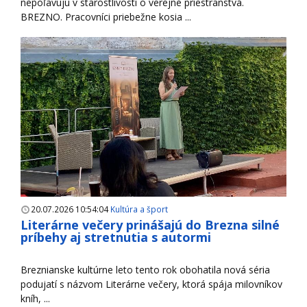
nepoľavujú v starostlivosti o verejné priestranstvá.
BREZNO. Pracovníci priebežne kosia ...
20.07.2026 10:54:04
Kultúra a šport
Literárne večery prinášajú do Brezna silné
príbehy aj stretnutia s autormi
Breznianske kultúrne leto tento rok obohatila nová séria
podujatí s názvom Literárne večery, ktorá spája milovníkov
kníh, ...