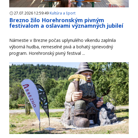
27.07.2026 12:59:49
Kultúra a šport
Brezno žilo Horehronským pivným
festivalom a oslavami významných jubileí
Námestie v Brezne počas uplynulého víkendu zaplnila
výborná hudba, remeselné pivá a bohatý sprievodný
program. Horehronský pivný festival ...