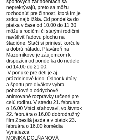
športových zariadeniach sa
neprekrývajú, preto sa môžu
rozhodnúť pre činnosť, ktorá im je
srdcu najbližšia. Od pondelka do
piatka v čase od 10.00 do 11.30
môžu s rodičmi či starými rodičmi
navštíviť ľadovú plochu na
štadióne. Stačí si priniesť korčule
a dobrú náladu. Plaváreň na
Mazorníkove je záujemcom k
dispozícii od pondelka do nedele
od 14.00 do 21.00.
V ponuke pre deti je aj
prázdninové kino. Odbor kultúry
a športu pre divákov vybral
pohodové a oddychové
animované rozprávky určené pre
celú rodinu. V stredu 21. februára
o 16.00 Vtáci sťahovaví, vo štvrtok
22. februára o 16.00 dobrodružný
film Zbesilá jazda a v piatok 23.
februára o 16.00 komédia
Vynálezca.
MONIKA DOLŇANOVÁ