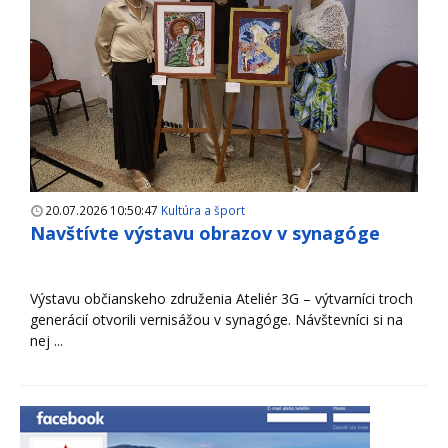
20.07.2026 10:50:47
Kultúra a šport
Navštívte výstavu obrazov v synagóge
Výstavu občianskeho združenia Ateliér 3G – výtvarníci troch
generácií otvorili vernisážou v synagóge. Návštevníci si na
nej ...