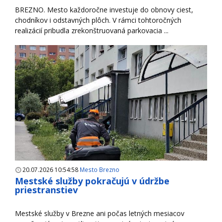
BREZNO. Mesto každoročne investuje do obnovy ciest,
chodníkov i odstavných plôch. V rámci tohtoročných
realizácií pribudla zrekonštruovaná parkovacia ...
20.07.2026 10:54:58
Mesto Brezno
Mestské služby pokračujú v údržbe
priestranstiev
Mestské služby v Brezne ani počas letných mesiacov