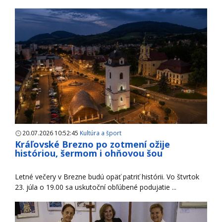
20.07.2026 10:52:45
Kultúra a šport
Kráľovské Brezno po zotmení ožije
históriou, šermom i ohňovou šou
Letné večery v Brezne budú opäť patriť histórii. Vo štvrtok
23. júla o 19.00 sa uskutoční obľúbené podujatie ...