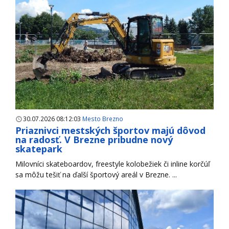
30.07.2026 08:12:03
Mesto Brezno
Priaznivci mestských športov majú dôvod
na radosť. V Brezne pribudne nový
skatepark
Milovníci skateboardov, freestyle kolobežiek či inline korčúľ
sa môžu tešiť na ďalší športový areál v Brezne. ...