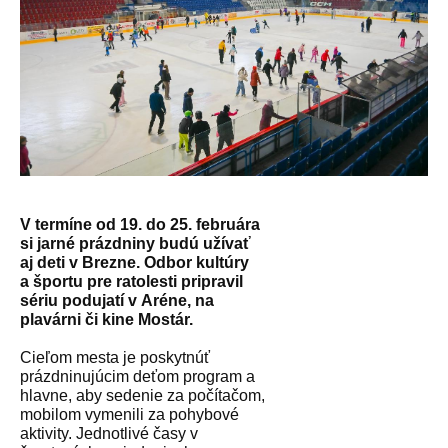
V termíne od 19. do 25. februára
si jarné prázdniny budú užívať
aj deti v Brezne. Odbor kultúry
a športu pre ratolesti pripravil
sériu podujatí v Aréne, na
plavárni či kine Mostár.
Cieľom mesta je poskytnúť
prázdninujúcim deťom program a
hlavne, aby sedenie za počítačom,
mobilom vymenili za pohybové
aktivity. Jednotlivé časy v