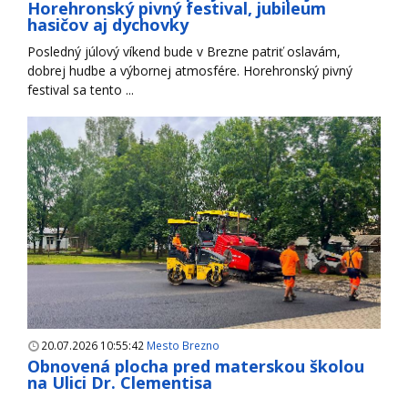
Horehronský pivný festival, jubileum
hasičov aj dychovky
Posledný júlový víkend bude v Brezne patriť oslavám,
dobrej hudbe a výbornej atmosfére. Horehronský pivný
festival sa tento ...
20.07.2026 10:55:42
Mesto Brezno
Obnovená plocha pred materskou školou
na Ulici Dr. Clementisa