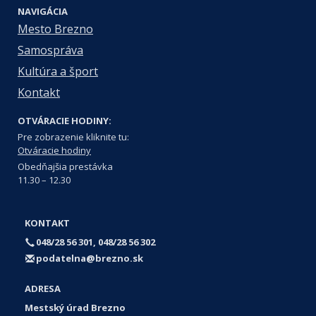
NAVIGÁCIA
Mesto Brezno
Samospráva
Kultúra a šport
Kontakt
OTVÁRACIE HODINY:
Pre zobrazenie kliknite tu:
Otváracie hodiny
Obedňajšia prestávka
11.30 – 12.30
KONTAKT
048/28 56 301, 048/28 56 302
podatelna@brezno.sk
ADRESA
Mestský úrad Brezno