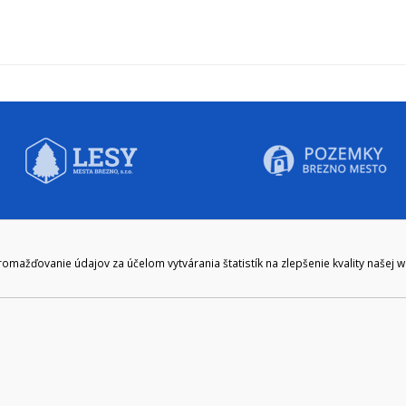
CIE HODINY:
KONTAKT
ažďovanie údajov za účelom vytvárania štatistík na zlepšenie kvality našej 
zenie kliknite tu:
048/28 56 301, 048/28 56 302
e hodiny
podatelna@brezno.sk
šia prestávka
2.30
e gen. M. R. Štefánika 1, Brezno 977 01 Tel.: 048/28 56 301, 048/28 56 302 Em