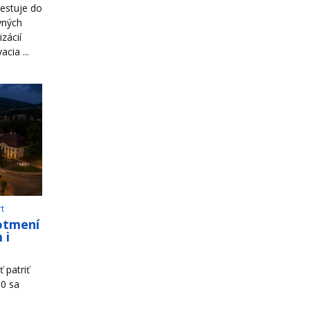
estuje do
vných
zácií
cia ...
rt
otmení
 i
 patriť
00 sa