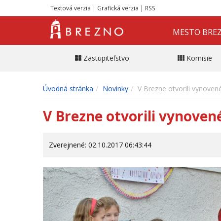
Textová verzia
|
Grafická verzia
|
RSS
MESTO BRE
Zastupiteľstvo
Komisie
Úvodná stránka
Novinky
V Brezne otvorili vynove
V Brezne otvorili vynove
Zverejnené: 02.10.2017 06:43:44