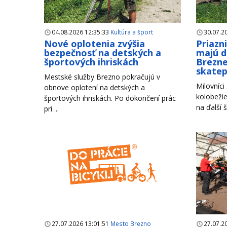
04.08.2026 12:35:33
Kultúra a šport
30.07.2
Nové oplotenia zvýšia
Priazn
bezpečnosť na detských a
majú d
športových ihriskách
Brezne
skate
Mestské služby Brezno pokračujú v
Milovníci
obnove oplotení na detských a
kolobežie
športových ihriskách. Po dokončení prác
na ďalší š
pri ...
27.07.2026 13:01:51
Mesto Brezno
27.07.2