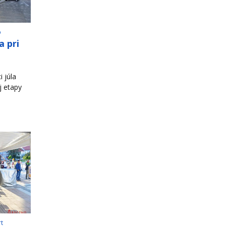
o
a pri
 júla
j etapy
rt