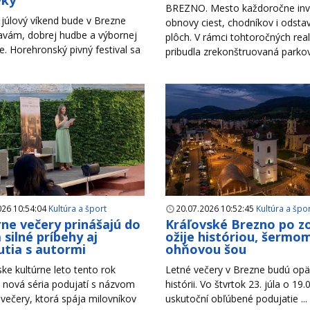
vky
BREZNO. Mesto každoročne inv
júlový víkend bude v Brezne
obnovy ciest, chodníkov i odsta
lavám, dobrej hudbe a výbornej
plôch. V rámci tohtoročných reali
. Horehronský pivný festival sa
pribudla zrekonštruovaná parkova
026 10:54:04
Kultúra a šport
20.07.2026 10:52:45
Kultúra a špo
rne večery prinášajú do
Kráľovské Brezno po z
 silné príbehy aj
ožije históriou, šermom
utia s autormi
ohňovou šou
ke kultúrne leto tento rok
Letné večery v Brezne budú opäť
 nová séria podujatí s názvom
histórii. Vo štvrtok 23. júla o 19.
 večery, ktorá spája milovníkov
uskutoční obľúbené podujatie ...