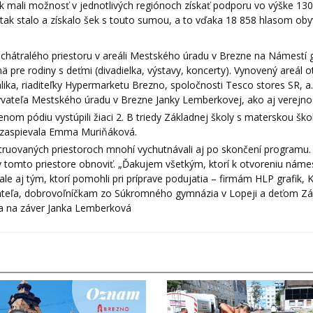
 mali možnosť v jednotlivých regiónoch získať podporu vo výške 130
 sa tak stalo a získalo šek s touto sumou, a to vďaka 18 858 hlasom oby
chátralého priestoru v areáli Mestského úradu v Brezne na Námestí g
mä pre rodiny s deťmi (divadielka, výstavy, koncerty). Vynovený areál ot
lika, riaditeľky Hypermarketu Brezno, spoločnosti Tesco stores SR, a. 
yvateľa Mestského úradu v Brezne Janky Lemberkovej, ako aj verejnos
m pódiu vystúpili žiaci 2. B triedy Základnej školy s materskou ško
a zaspievala Emma Muriňáková.
štruovaných priestoroch mnohí vychutnávali aj po skončení programu.
v tomto priestore obnoviť. „Ďakujem všetkým, ktorí k otvoreniu náme
le aj tým, ktorí pomohli pri príprave podujatia – firmám HLP grafik, 
vateľa, dobrovoľníčkam zo Súkromného gymnázia v Lopeji a deťom Zá
la na záver Janka Lemberková