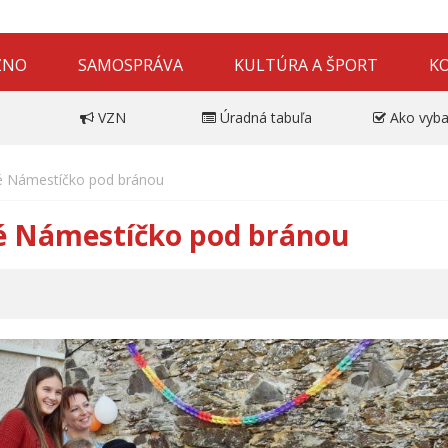
ZNO
SAMOSPRÁVA
KULTÚRA A ŠPORT
K
VZN
Úradná tabuľa
Ako vyba
né Námestíčko pod bránou
né Námestíčko pod bránou