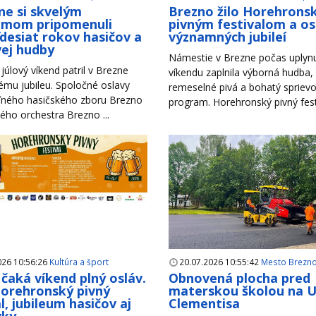
ne si skvelým
Brezno žilo Horehron
amom pripomenuli
pivným festivalom a o
desiat rokov hasičov a
významných jubileí
ej hudby
Námestie v Brezne počas uplyn
júlový víkend patril v Brezne
víkendu zaplnila výborná hudba,
mu jubileu. Spoločné oslavy
remeselné pivá a bohatý spriev
ného hasičského zboru Brezno
program. Horehronský pivný festiv
ho orchestra Brezno ...
026 10:56:26
Kultúra a šport
20.07.2026 10:55:42
Mesto Brezn
čaká víkend plný osláv.
Obnovená plocha pred
Horehronský pivný
materskou školou na Ul
l, jubileum hasičov aj
Clementisa