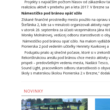
Projekty s najväčším počtom hlasov od zákazníkov tak
realizáciu aktivít v priebehu jari a leta 2017. V Brezne
Námestíčko pod bránou opäť ožilo
Získané finančné prostriedky mesto použilo na opravu s
Štefánika 2, kde sa v minulosti organizovali aktivity naj
v utorok 26. septembra za účasti viceprimátora Jána Krá
Moniky Molnárovej, vedúcej odboru starostlivosti o ob
Námestíčko pod bránou opäť ožilo. Na malom vydláždeno
Pionierska 2 pod vedením učiteľky Henriety Kuvikovej 
Podujatiu prialo aj slnečné počasie, ktoré si v zrekon
Rekonštrukciou areálu pod bránou chce mesto aktivity 
prispeli – predovšetkým vedeniu mesta, Nadácii Tesco, a
Sound Light, pracovníkom odboru starostlivosti o oby
školy s materskou školou Pionierska 2 v Brezne,“ doda
NOVINKY