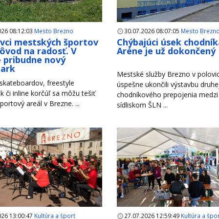
026 08:12:03
Mesto Brezno
30.07.2026 08:07:05
Mesto Brezn
ivci mestských športov
Chýbajúci úsek chodník
ôvod na radosť. V
Aréne je už dokončený
 pribudne nový
park
Mestské služby Brezno v polovici
 skateboardov, freestyle
úspešne ukončili výstavbu druhe
k či inline korčúľ sa môžu tešiť
chodníkového prepojenia medzi
portový areál v Brezne. ...
sídliskom ŠLN ...
026 13:00:47
Kultúra a šport
27.07.2026 12:59:49
Kultúra a špo