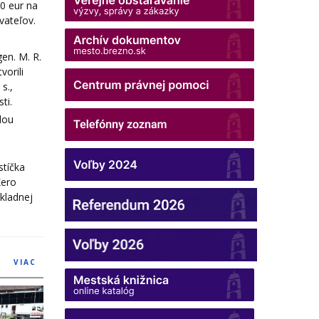
0 eur na
vateľov.
en. M. R.
vorili
s.,
ti.
lou
stíčka
Kero
kladnej
VIAC