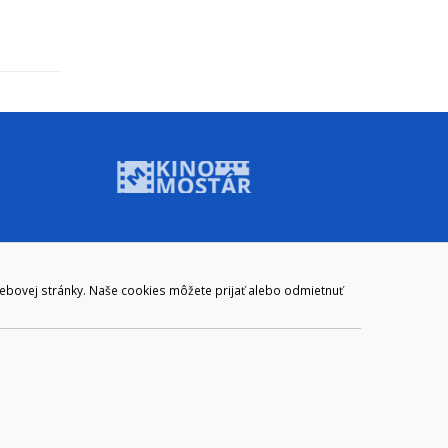
ADRESA
webovej stránky. Naše cookies môžete prijať alebo odmietnuť
Mestský úrad Brezno
Námestie gen. M. R. Štefánika 1
977 01 Brezno
Slovakia (Slovak Republic)
ail:
webmaster@brezno.sk