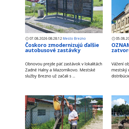
07.08.2026 08:28:12
Mesto Brezno
05.08.2
Čoskoro zmodernizujú ďalšie
OZNAM
autobusové zastávky
zatvor
Obnovou prejde päť zastávok v lokalitách
Vážení ob
Zadné Halny a Mazorníkovo. Mestské
mestský 
služby Brezno už začali s ...
distribúci