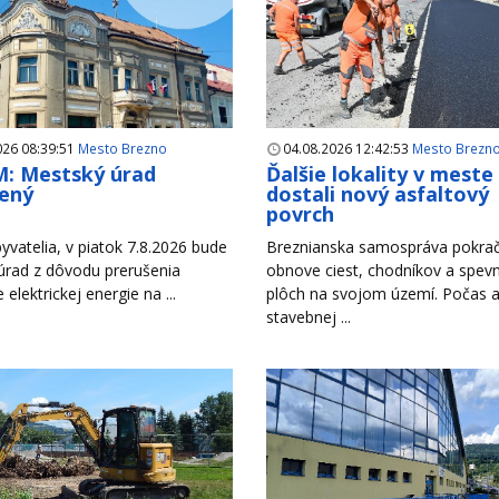
026 08:39:51
Mesto Brezno
04.08.2026 12:42:53
Mesto Brezn
: Mestský úrad
Ďalšie lokality v meste
ený
dostali nový asfaltový
povrch
yvatelia, v piatok 7.8.2026 bude
Breznianska samospráva pokrač
úrad z dôvodu prerušenia
obnove ciest, chodníkov a spev
e elektrickej energie na ...
plôch na svojom území. Počas a
stavebnej ...