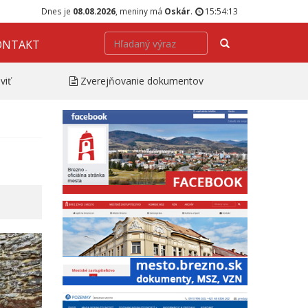
Dnes je
08.08.2026
, meniny má
Oskár
.
15:54:14
Hľadať
ONTAKT
viť
Zverejňovanie dokumentov