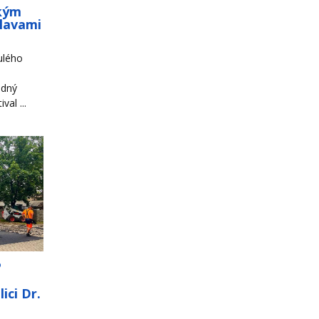
ským
slavami
ulého
odný
al ...
o
ici Dr.