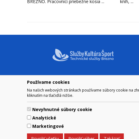
BREZNO. Pracovníci priebežne kosia ...
kníh, ...
Používame cookies
NAVIGÁCIA
OTVÁRA
Na našich webových stránkach používame súbory cookie na zhrom
Mesto Brezno
Pre zobra
kliknutím na tlačidlá nižšie.
Otváraci
Samospráva
Obedňaj
Kultúra a šport
Nevyhnutné súbory cookie
11.30 – 1
Kontakt
Analytické
Marketingové
© 2017 Mesto Brezno, Námesti
Povoliť všetky
Povoliť výber
Zakázať