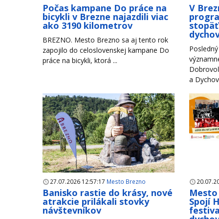
Počas kampane Do práce na
V Brez
bicykli v Brezne najazdili viac
progr
ako 3190 kilometrov
stopäť
dychov
BREZNO. Mesto Brezno sa aj tento rok
Posledný 
zapojilo do celoslovenskej kampane Do
významné
práce na bicykli, ktorá ...
Dobrovoľ
a Dychové
27.07.2026 12:57:17
Mesto Brezno
20.07.2
Banisko rastie do krásy, nové
Mesto 
atrakcie prilákali stovky
Spojí 
návštevníkov
festiva