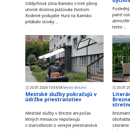
dycho
Oddychová zóna Banisko v tretí júlový
Posledný 
utorok doslova pulzovala životom.
patriť os
Rodinné podujatie Hurá na Banisko
atmosfére
prilákalo stovky ...
tento ...
20.07.2026 10:54:58
Mesto Brezno
20.07.2
Mestské služby pokračujú v
Literá
údržbe priestranstiev
Brezna
stretn
Mestské služby v Brezne ani počas
Breznians
letných mesiacov nepoľavujú
obohatila
v starostlivosti o verejné priestranstvá.
Literárne