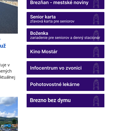
o
 už
uje v
nených
ktuálnej