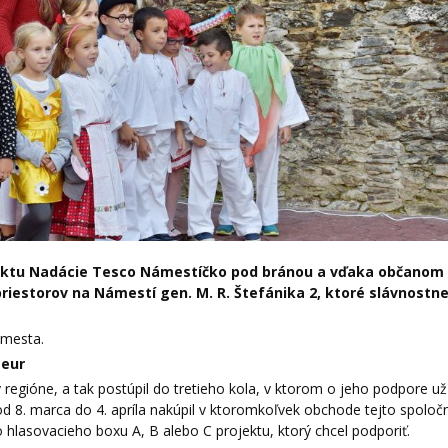
jektu Nadácie Tesco Námestíčko pod bránou a vďaka občanom 
riestorov na Námestí gen. M. R. Štefánika 2, ktoré slávnostne
 mesta.
 eur
 regióne, a tak postúpil do tretieho kola, v ktorom o jeho podpore už
d 8. marca do 4. apríla nakúpil v ktoromkoľvek obchode tejto spoločn
o hlasovacieho boxu A, B alebo C projektu, ktorý chcel podporiť.