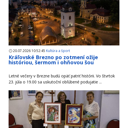
20.07.2026 10:52:45
Kultúra a šport
Kráľovské Brezno po zotmení ožije
históriou, šermom i ohňovou šou
Letné večery v Brezne budú opäť patriť histórii. Vo štvrtok
23. júla o 19.00 sa uskutoční obľúbené podujatie ...