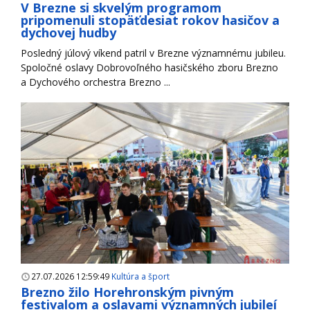
V Brezne si skvelým programom
pripomenuli stopäťdesiat rokov hasičov a
dychovej hudby
Posledný júlový víkend patril v Brezne významnému jubileu.
Spoločné oslavy Dobrovoľného hasičského zboru Brezno
a Dychového orchestra Brezno ...
27.07.2026 12:59:49
Kultúra a šport
Brezno žilo Horehronským pivným
festivalom a oslavami významných jubileí