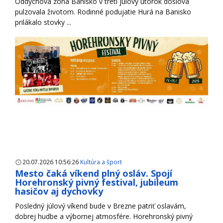
Oddychová zóna Banisko v tretí júlový utorok doslova
pulzovala životom. Rodinné podujatie Hurá na Banisko
prilákalo stovky ...
20.07.2026 10:56:26
Kultúra a šport
Mesto čaká víkend plný osláv. Spojí
Horehronský pivný festival, jubileum
hasičov aj dychovky
Posledný júlový víkend bude v Brezne patriť oslavám,
dobrej hudbe a výbornej atmosfére. Horehronský pivný