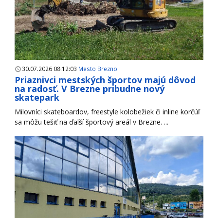
30.07.2026 08:12:03
Mesto Brezno
Priaznivci mestských športov majú dôvod
na radosť. V Brezne pribudne nový
skatepark
Milovníci skateboardov, freestyle kolobežiek či inline korčúľ
sa môžu tešiť na ďalší športový areál v Brezne. ...