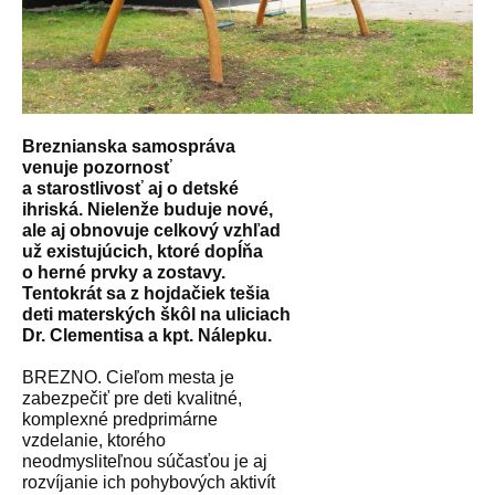
Breznianska samospráva
venuje pozornosť
a starostlivosť aj o detské
ihriská. Nielenže buduje nové,
ale aj obnovuje celkový vzhľad
už existujúcich, ktoré dopĺňa
o herné prvky a zostavy.
Tentokrát sa z hojdačiek tešia
deti materských škôl na uliciach
Dr. Clementisa a kpt. Nálepku.
BREZNO. Cieľom mesta je
zabezpečiť pre deti kvalitné,
komplexné predprimárne
vzdelanie, ktorého
neodmysliteľnou súčasťou je aj
rozvíjanie ich pohybových aktivít