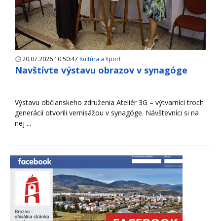
20.07.2026 10:50:47
Kultúra a šport
Navštívte výstavu obrazov v synagóge
Výstavu občianskeho združenia Ateliér 3G – výtvarníci troch
generácií otvorili vernisážou v synagóge. Návštevníci si na
nej ...