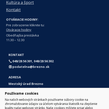
Kultúra a šport
Kontakt
OTVÁRACIE HODINY:
Pre zobrazenie kliknite tu:
Otváracie hodiny
Obedňajšia prestávka
11.30 – 12.30
KONTAKT
048/28 56 301, 048/28 56 302
podatelna@brezno.sk
ADRESA
Mestský úrad Brezno
Námestie gen. M. R. Štefánika 1
Používame cookies
977 01 Brezno
Na našich webových stránkach používame súbory cookie na
Slovakia (Slovak Republic)
zhromažďovanie údajov za účelom vytvárania štatistík na zlepšenie
kvality našej webovej stránky. Naše cookies môžete prijať alebo