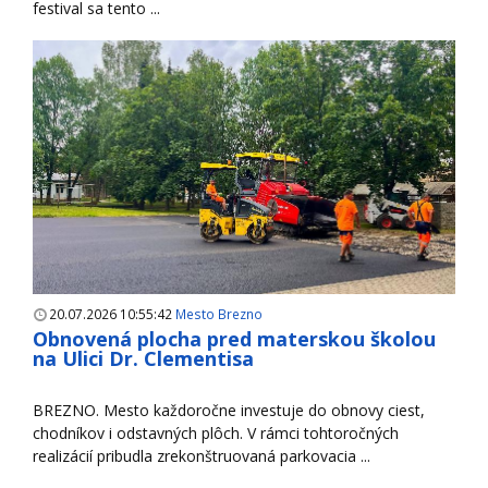
festival sa tento ...
20.07.2026 10:55:42
Mesto Brezno
Obnovená plocha pred materskou školou
na Ulici Dr. Clementisa
BREZNO. Mesto každoročne investuje do obnovy ciest,
chodníkov i odstavných plôch. V rámci tohtoročných
realizácií pribudla zrekonštruovaná parkovacia ...