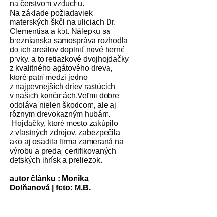
na čerstvom vzduchu.
Na základe požiadaviek
materských škôl na uliciach Dr.
Clementisa a kpt. Nálepku sa
breznianska samospráva rozhodla
do ich areálov doplniť nové herné
prvky, a to retiazkové dvojhojdačky
z kvalitného agátového dreva,
ktoré patrí medzi jedno
z najpevnejších driev rastúcich
v našich končinách.Veľmi dobre
odoláva nielen škodcom, ale aj
rôznym drevokazným hubám.
Hojdačky, ktoré mesto zakúpilo
z vlastných zdrojov, zabezpečila
ako aj osadila firma zameraná na
výrobu a predaj certifikovaných
detských ihrísk a preliezok.
autor článku : Monika
Dolňanová | foto: M.B.