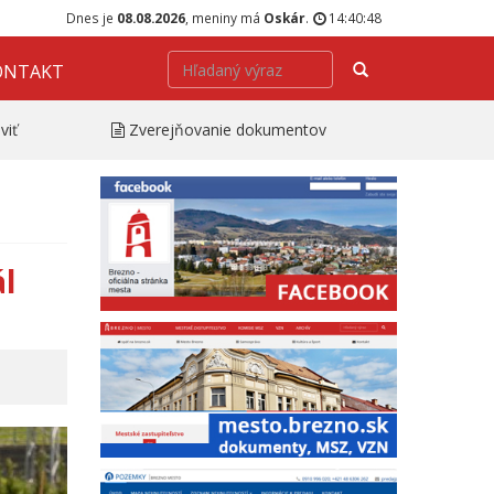
Dnes je
08.08.2026
, meniny má
Oskár
.
14:40:49
Hľadať
ONTAKT
viť
Zverejňovanie dokumentov
ál