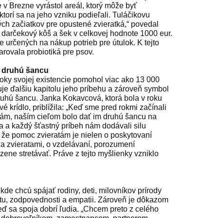
ve v Brezne vyrástol areál, ktorý môže byť
torí sa na jeho vzniku podieľali. Tuláčikovu
ch začiatkov pre opustené zvieratká,“ povedal
 darčekový kôš a šek v celkovej hodnote 1000 eur.
je určených na nákup potrieb pre útulok. K tejto
arovala probiotiká pre psov.
ju druhú šancu
roky svojej existencie pomohol viac ako 13 000
je ďalšiu kapitolu jeho príbehu a zároveň symbol
druhú šancu. Janka Kokavcová, ktorá bola v roku
é krídlo, priblížila: „Keď sme pred rokmi začínali
m, naším cieľom bolo dať im druhú šancu na
a a každý šťastný príbeh nám dodávali silu
 že pomoc zvieratám je nielen o poskytovaní
i a zvieratami, o vzdelávaní, porozumení
dzene stretávať. Práve z tejto myšlienky vzniklo
 kde chcú spájať rodiny, deti, milovníkov prírody
votu, zodpovednosti a empatii. Zároveň je dôkazom
eď sa spoja dobrí ľudia. „Chcem preto z celého