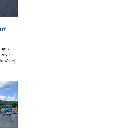
o
 už
uje v
nených
ktuálnej