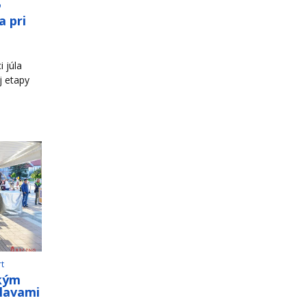
o
a pri
 júla
j etapy
rt
ským
slavami