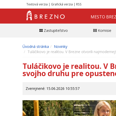
Textová verzia
|
Grafická verzia
|
RSS
MESTO BRE
Zastupiteľstvo
Komisie
Úvodná stránka
Novinky
Tuláčikovo je realitou. V Brezne otvorili najmoderne
Tuláčikovo je realitou. V 
svojho druhu pre opusten
Zverejnené: 15.06.2026 10:55:57