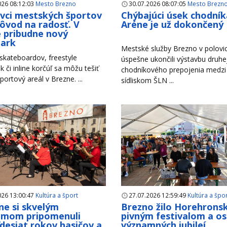
026 08:12:03
Mesto Brezno
30.07.2026 08:07:05
Mesto Brezn
ivci mestských športov
Chýbajúci úsek chodník
ôvod na radosť. V
Aréne je už dokončený
 pribudne nový
park
Mestské služby Brezno v polovici
 skateboardov, freestyle
úspešne ukončili výstavbu druhe
k či inline korčúľ sa môžu tešiť
chodníkového prepojenia medzi
portový areál v Brezne. ...
sídliskom ŠLN ...
026 13:00:47
Kultúra a šport
27.07.2026 12:59:49
Kultúra a špo
ne si skvelým
Brezno žilo Horehron
amom pripomenuli
pivným festivalom a o
desiat rokov hasičov a
významných jubileí