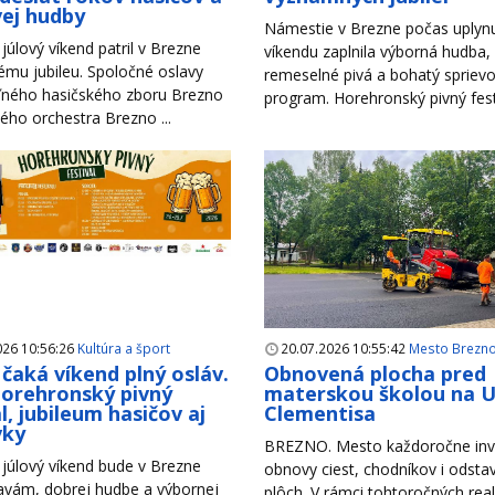
ej hudby
Námestie v Brezne počas uplyn
júlový víkend patril v Brezne
víkendu zaplnila výborná hudba,
mu jubileu. Spoločné oslavy
remeselné pivá a bohatý spriev
ného hasičského zboru Brezno
program. Horehronský pivný festiv
ho orchestra Brezno ...
026 10:56:26
Kultúra a šport
20.07.2026 10:55:42
Mesto Brezn
čaká víkend plný osláv.
Obnovená plocha pred
Horehronský pivný
materskou školou na Ul
l, jubileum hasičov aj
Clementisa
vky
BREZNO. Mesto každoročne inv
júlový víkend bude v Brezne
obnovy ciest, chodníkov i odsta
lavám, dobrej hudbe a výbornej
plôch. V rámci tohtoročných reali