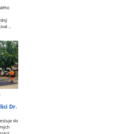
ulého
odný
al ...
o
ici Dr.
estuje do
vných
zácií