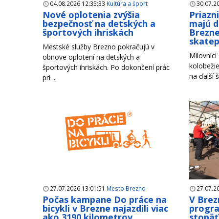
04.08.2026 12:35:33
Kultúra a šport
30.07.2
Nové oplotenia zvýšia
Priazn
bezpečnosť na detských a
majú d
športových ihriskách
Brezne
skate
Mestské služby Brezno pokračujú v
Milovníci
obnove oplotení na detských a
kolobežie
športových ihriskách. Po dokončení prác
na ďalší š
pri ...
27.07.2026 13:01:51
Mesto Brezno
27.07.2
Počas kampane Do práce na
V Brez
bicykli v Brezne najazdili viac
progr
ako 3190 kilometrov
stopäť