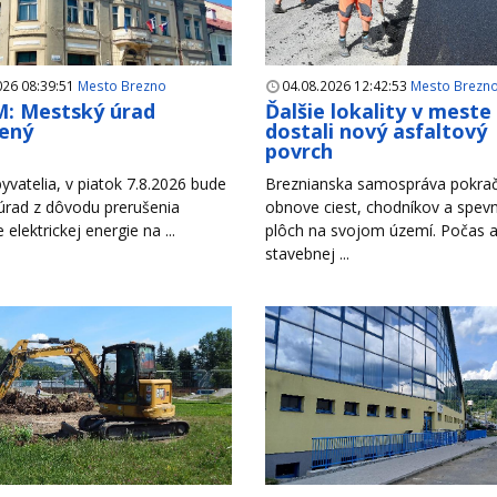
026 08:39:51
Mesto Brezno
04.08.2026 12:42:53
Mesto Brezn
: Mestský úrad
Ďalšie lokality v meste
ený
dostali nový asfaltový
povrch
yvatelia, v piatok 7.8.2026 bude
Breznianska samospráva pokrač
úrad z dôvodu prerušenia
obnove ciest, chodníkov a spev
e elektrickej energie na ...
plôch na svojom území. Počas a
stavebnej ...