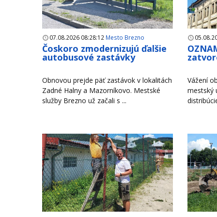
07.08.2026 08:28:12
Mesto Brezno
05.08.2
Čoskoro zmodernizujú ďalšie
OZNAM
autobusové zastávky
zatvor
Obnovou prejde päť zastávok v lokalitách
Vážení ob
Zadné Halny a Mazorníkovo. Mestské
mestský 
služby Brezno už začali s ...
distribúci