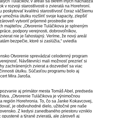
lých Tuláčikov, v areáli sa okrem iných nachádza
 v rozvoji starostlivosti o zvieratá na Horehroní.
 poskytovať kvalitnú starostlivosť čoraz väčšiemu
 umožnia útulku rozšíriť svoje kapacity, zlepšiť
zároveň vytvoriť príjemné prostredie pre
h majiteľov. „Otvorenie Tuláčikova je splneným
ráce, podpory verejnosti, dobrovoľníkov,
vierat nie je ľahostajný. Veríme, že nový areál
atám bezpečie, ktoré si zaslúžia,“ uviedla
vensko Otvorenie sprevádzal celodenný program
verejnosť. Návštevníci mali možnosť prezrieť si
behy zachránených zvierat a dozvedieť sa viac
činnosti útulku. Súčasťou programu bolo aj
ert Mira Jaroša.
 pozvanie aj primátor mesta Tomáš Abel, predseda
ľstva. „Otvorenie Tuláčikova je výnimočnou
o a región Horehronia. To, čo sa Janke Kokavcovej,
dovať, je obdivuhodné dielo, užitočné pre naše
 Slovensko. Z kedysi zanedbaného priestoru vzniklo
opustené a týrané zvieratá, ale zároveň aj