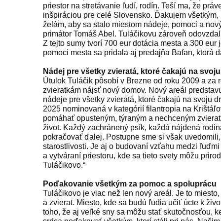
priestor na stretávanie ľudí, rodín. Teší ma, že prá
inšpiráciou pre celé Slovensko. Ďakujem všetkým, k
želám, aby sa stalo miestom nádeje, pomoci a nový
primátor Tomáš Abel. Tuláčikovu zároveň odovzdal
Z tejto sumy tvorí 700 eur dotácia mesta a 300 eur 
pomoci mesta sa pridala aj predajňa Bafan, ktorá d
Nádej pre všetky zvieratá, ktoré čakajú na svo
Útulok Tuláčik pôsobí v Brezne od roku 2009 a za 
zvieratkám nájsť nový domov. Nový areál predstavu
nádeje pre všetky zvieratá, ktoré čakajú na svoju 
2025 nominovaná v kategórií filantropia na Krištáľov
pomáhať opusteným, týraným a nechceným zvieratá
život. Každý zachránený psík, každá nájdená rodin
pokračovať ďalej. Postupne sme si však uvedomili,
starostlivosti. Je aj o budovaní vzťahu medzi ľuďm
a vytváraní priestoru, kde sa tieto svety môžu priro
Tuláčikovo.“
Poďakovanie všetkým za pomoc a spoluprácu
Tuláčikovo je viac než len nový areál. Je to miesto,
a zvierat. Miesto, kde sa budú ľudia učiť úcte k ži
toho, že aj veľké sny sa môžu stať skutočnosťou, k