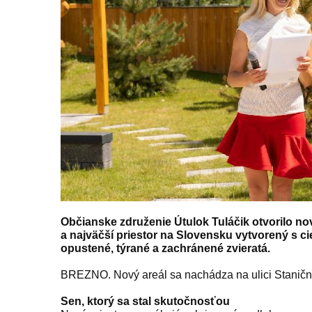
Občianske združenie Útulok Tuláčik otvorilo nov
a najväčší priestor na Slovensku vytvorený s c
opustené, týrané a zachránené zvieratá.
BREZNO. Nový areál sa nachádza na ulici Staničná
Sen, ktorý sa stal skutočnosťou