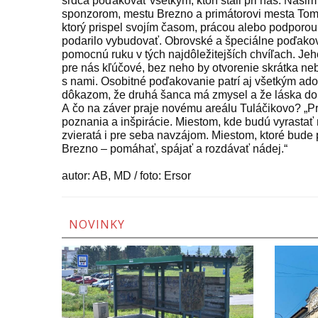
srdca poďakovať všetkým, ktorí stáli pri nás. Naš
sponzorom, mestu Brezno a primátorovi mesta Tomá
ktorý prispel svojím časom, prácou alebo podporo
podarilo vybudovať. Obrovské a špeciálne poďakov
pomocnú ruku v tých najdôležitejších chvíľach. Jeh
pre nás kľúčové, bez neho by otvorenie skrátka neb
s nami. Osobitné poďakovanie patrí aj všetkým ad
dôkazom, že druhá šanca má zmysel a že láska do
A čo na záver praje novému areálu Tuláčikovo? „Pr
poznania a inšpirácie. Miestom, kde budú vyrastať
zvieratá i pre seba navzájom. Miestom, ktoré bude
Brezno – pomáhať, spájať a rozdávať nádej.“
autor: AB, MD / foto: Ersor
NOVINKY