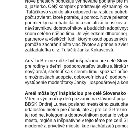
Nové priestory ponúkajú vyhrievané podlahy pre ma
aj jazierko. Celý komplex predstavuje významný krok
Tuláčikovo vzniklo ako odpoveď na rastúcu potrebu
počtu zvierat, ktoré potrebujú pomoc. Nové priestory
podmienky na rehabilitáciu a socializáciu psíkov a 
návštevníkov, dobrovoľníkov a budúcich adoptívnyc
snom celého nášho tímu. Je výsledkom dlhoročnej p
partnerov a všetkých ľudí, ktorým osud opustených z
pomôže zachrániť ešte viac životov a prinesie zvier
zakladateľka o. z. Tuláčik Janka Kokavcová.
Areál v Brezne môže byť inšpiráciou pre celé Slo
pre rodiny s deťmi, podporovateľov útulku a širokú 
nový areál, stretnúť sa s členmi tímu, spoznať prí
o možnostiach adopcie, dobrovoľníctva či podpory 
vystúpenie moderátorky Janky Hospodárovej a konc
Areál môže byť inšpiráciou pre celé Slovensko
V tento výnimočný deň pozvanie na slávnosť prijal
BBSK Ondrej Lunter, poslanci mestského zastupite
udalosťou nielen pre útulok, ale aj pre celé Brezn
jej rodine, kolegom a dobrovoľníkom podarilo vybu
mesto, región a inšpiratívne v tejto téme pre celé
moderné a prívetivé miesto, kde nachádzajú pomoc 