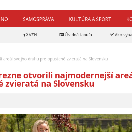
ZNO
SAMOSPRÁVA
KULTÚRA A ŠPORT
K
VZN
Úradná tabuľa
Ako vyba
jší areál svojho druhu pre opustené zvieratá na Slovensku
Brezne otvorili najmodernejší are
é zvieratá na Slovensku