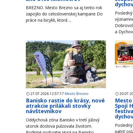
dychov
BREZNO. Mesto Brezno sa aj tento rok
Posledný 
zapojilo do celoslovenskej kampane Do
významné
práce na bicykli, ktorá ...
Dobrovoľ
a Dychové
27.07.2026 12:57:17
Mesto Brezno
20.07.2
Banisko rastie do krásy, nové
Mesto 
atrakcie prilákali stovky
Spojí 
návštevníkov
festiva
dycho
Oddychová zóna Banisko v tretí júlový
Posledný 
utorok doslova pulzovala životom.
patriť os
Rodinné podujatie Hurá na Banisko