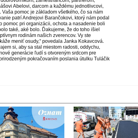
im dobrovoľníkom, zamestnancom, partnerom,
šovi Abelovi, darcom a každému jednotlivcovi,
u. Vaša pomoc je základom všetkého, čo sa nám
anie patrí Andrejovi Barančokovi, ktorý nám podal
o pomoc pri organizácii, ochota a nasadenie boli
olo také, aké bolo. Ďakujeme, že do toho išiel
optívnym rodinám našich zverencov. Vy ste
káže meniť osudy,“ povedala Janka Kokavcová.
ajem si, aby sa stal miestom radosti, oddychu,
 nové generácie ľudí s otvoreným srdcom pre
 prirodzeným pokračovaním poslania útulku Tuláčik