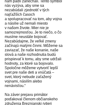
nám padlí zanechali. Tento symbol
nás vyzýva, aby sme sa
nezabúdali zjednotiť v tých
najťažších časoch
a spolupracovať na tom, aby vojna
a násilie už nemali miesto
v našom živote. Mier nie je
samozrejmosťou. Je to niečo, o čo
musíme neustále bojovať.
Nezabúdajme, že veľké zmeny
začínajú malými činmi. Môžeme sa
zaviazať, že naše konanie, naše
slová a naše rozhodnutia budú
prispievať k tomu, aby sme udržali
hodnoty, za ktoré sa bojovalo.
Spoločne môžeme vytvoriť lepší
svet pre naše deti a vnúčatá –
svet, ktorý nebude zaťažený
vojnami, násilím alebo
nenávisťou.“
Na záver prejavu primátor
poďakoval členom občianskeho
združenia Breznianski rytieri