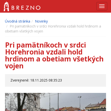
Navig
Úvodná stránka
Novinky
Pri pamätníkoch v srdci Horehronia vzdali hold hrdinom a
obetiam všetkých vojen
Pri pamätníkoch v srdci
Horehronia vzdali hold
hrdinom a obetiam všetkých
vojen
Zverejnené: 18.11.2025 08:35:23