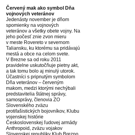
Červený mak ako symbol Dňa
vojnových veteránov
Jedenásty november je dňom
spomienky na vojnových
veteránov a všetky obete vojny. Na
jeho počesť znie zvon mieru
v meste Rovereto v severnom
Taliansku, ku ktorému sa pridávajú
mestá a obce na celom svete.
V Brezne sa od roku 2011
pravidelne uskutočňuje pietny akt,
a tak tomu bolo aj minulý utorok.
Účastníci s pripnutým symbolom
Dňa veteránov – červeným
makom, medzi ktorými nechýbali
predstavitelia štátnej správy,
samosprávy, členovia ZO
Slovenského zväzu
protifašistických bojovníkov, Klubu
vojenskej histórie
Československej ľudovej armády
Anthropoid, zväzu vojakov
Slovenskej republiky Klub Brezno,