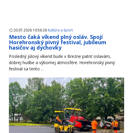
20.07.2026 10:56:26
Kultúra a šport
Mesto čaká víkend plný osláv. Spojí
Horehronský pivný festival, jubileum
hasičov aj dychovky
Posledný júlový víkend bude v Brezne patriť oslavám,
dobrej hudbe a výbornej atmosfére. Horehronský pivný
festival sa tento ...