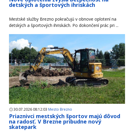
detských a športových ihriskách
Mestské služby Brezno pokračujú v obnove oplotení na
detských a športových ihriskách. Po dokončení prác pri ...
30.07.2026 08:12:03
Mesto Brezno
Priaznivci mestských športov majú dôvod
na radosť. V Brezne pribudne nový
skatepark