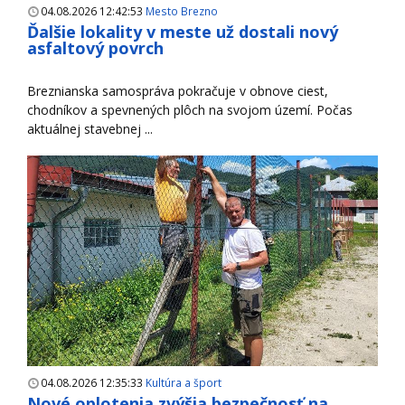
04.08.2026 12:42:53
Mesto Brezno
Ďalšie lokality v meste už dostali nový
asfaltový povrch
Breznianska samospráva pokračuje v obnove ciest,
chodníkov a spevnených plôch na svojom území. Počas
aktuálnej stavebnej ...
04.08.2026 12:35:33
Kultúra a šport
Nové oplotenia zvýšia bezpečnosť na