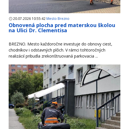
20.07.2026 10:55:42
Mesto Brezno
Obnovená plocha pred materskou školou
na Ulici Dr. Clementisa
BREZNO. Mesto každoročne investuje do obnovy ciest,
chodníkov i odstavných plôch. V rámci tohtoročných
realizácií pribudla zrekonštruovaná parkovacia ...