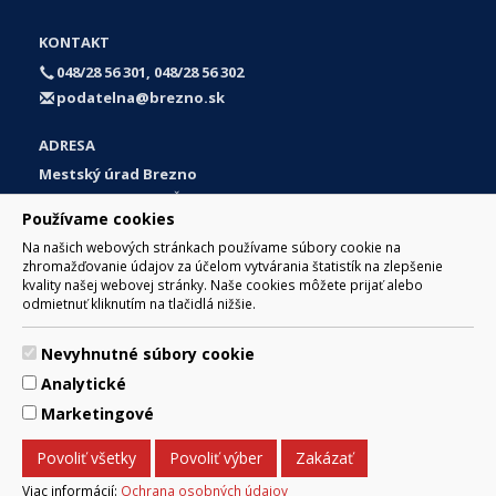
KONTAKT
048/28 56 301, 048/28 56 302
podatelna@brezno.sk
ADRESA
Mestský úrad Brezno
Námestie gen. M. R. Štefánika 1
Používame cookies
977 01 Brezno
Na našich webových stránkach používame súbory cookie na
Slovakia (Slovak Republic)
zhromažďovanie údajov za účelom vytvárania štatistík na zlepšenie
kvality našej webovej stránky. Naše cookies môžete prijať alebo
odmietnuť kliknutím na tlačidlá nižšie.
Nevyhnutné súbory cookie
© 2017 Mesto Brezno, Námestie gen. M. R. Štefánika 1, Brezno
Analytické
977 01 Tel.: 048/28 56 301, 048/28 56 302 Email:
webmaster@brezno.sk
Marketingové
Za obsah zodpovedá Mesto Brezno. Technický prevádzkovateľ:
Arrabella, s.r.o. , Pod Donátom 12/136 Žiar nad Hronom 965 01
Povoliť všetky
Povoliť výber
Zakázať
podpora@internetova-stranka.sk
Prehlásenie o prístupnosti
Ochrana osobných údajov
Viac informácií:
Ochrana osobných údajov