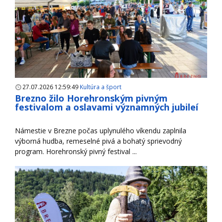
27.07.2026 12:59:49
Kultúra a šport
Brezno žilo Horehronským pivným
festivalom a oslavami významných jubileí
Námestie v Brezne počas uplynulého víkendu zaplnila
výborná hudba, remeselné pivá a bohatý sprievodný
program. Horehronský pivný festival ...