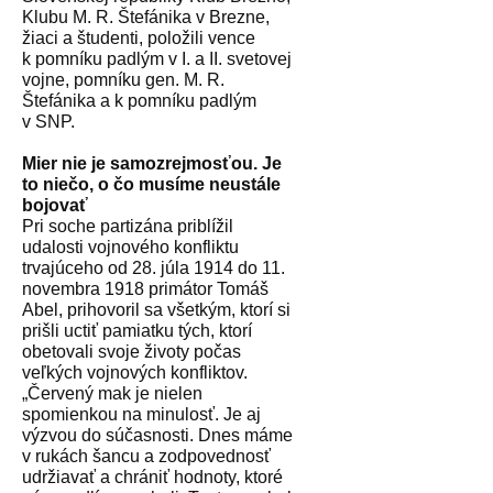
Klubu M. R. Štefánika v Brezne,
žiaci a študenti, položili vence
k pomníku padlým v I. a II. svetovej
vojne, pomníku gen. M. R.
Štefánika a k pomníku padlým
v SNP.
Mier nie je samozrejmosťou. Je
to niečo, o čo musíme neustále
bojovať
Pri soche partizána priblížil
udalosti vojnového konfliktu
trvajúceho od 28. júla 1914 do 11.
novembra 1918 primátor Tomáš
Abel, prihovoril sa všetkým, ktorí si
prišli uctiť pamiatku tých, ktorí
obetovali svoje životy počas
veľkých vojnových konfliktov.
„Červený mak je nielen
spomienkou na minulosť. Je aj
výzvou do súčasnosti. Dnes máme
v rukách šancu a zodpovednosť
udržiavať a chrániť hodnoty, ktoré