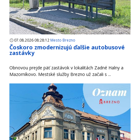
07.08.2026 08:28:12
Mesto Brezno
Čoskoro zmodernizujú ďalšie autobusové
zastávky
Obnovou prejde päť zastávok v lokalitách Zadné Halny a
Mazorníkovo. Mestské služby Brezno už začali s ...