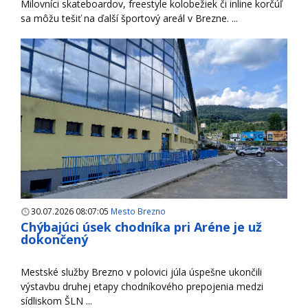
Milovníci skateboardov, freestyle kolobežiek či inline korčúľ
sa môžu tešiť na ďalší športový areál v Brezne. ...
30.07.2026 08:07:05
Mesto Brezno
Chýbajúci úsek chodníka pri Aréne je už
dokončený
Mestské služby Brezno v polovici júla úspešne ukončili
výstavbu druhej etapy chodníkového prepojenia medzi
sídliskom ŠLN ...