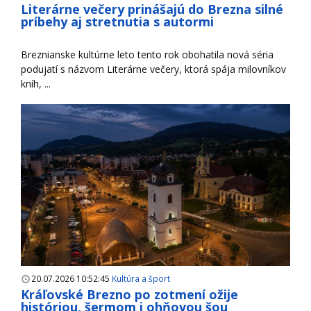
Literárne večery prinášajú do Brezna silné
príbehy aj stretnutia s autormi
Breznianske kultúrne leto tento rok obohatila nová séria
podujatí s názvom Literárne večery, ktorá spája milovníkov
kníh, ...
20.07.2026 10:52:45
Kultúra a šport
Kráľovské Brezno po zotmení ožije
históriou, šermom i ohňovou šou