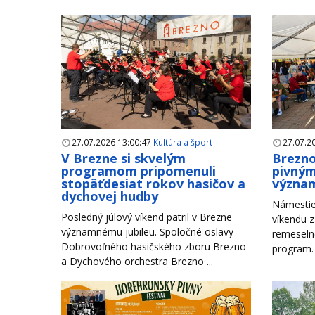
27.07.2026 13:00:47
Kultúra a šport
27.07.2
V Brezne si skvelým
Brezno
programom pripomenuli
pivným
stopäťdesiat rokov hasičov a
význam
dychovej hudby
Námestie
Posledný júlový víkend patril v Brezne
víkendu z
významnému jubileu. Spoločné oslavy
remeseln
Dobrovoľného hasičského zboru Brezno
program. 
a Dychového orchestra Brezno ...