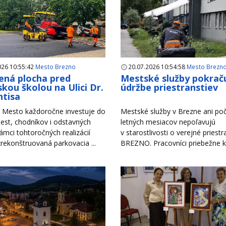
026 10:55:42
Mesto Brezno
20.07.2026 10:54:58
Mesto Brezn
ná plocha pred
Mestské služby pokraču
kou školou na Ulici Dr.
údržbe priestranstiev
tisa
Mesto každoročne investuje do
Mestské služby v Brezne ani po
est, chodníkov i odstavných
letných mesiacov nepoľavujú
rámci tohtoročných realizácií
v starostlivosti o verejné priest
zrekonštruovaná parkovacia ...
BREZNO. Pracovníci priebežne ko