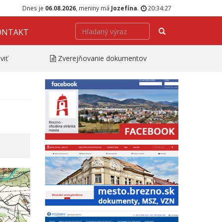
Dnes je
06.08.2026
, meniny má
Jozefína
.
20:34:28
Hľadať
ONTAKT
viť
Zverejňovanie dokumentov