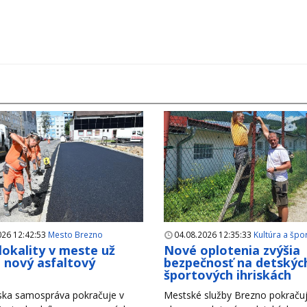
026 12:42:53
Mesto Brezno
04.08.2026 12:35:33
Kultúra a špo
 lokality v meste už
Nové oplotenia zvýšia
i nový asfaltový
bezpečnosť na detskýc
h
športových ihriskách
ska samospráva pokračuje v
Mestské služby Brezno pokračuj