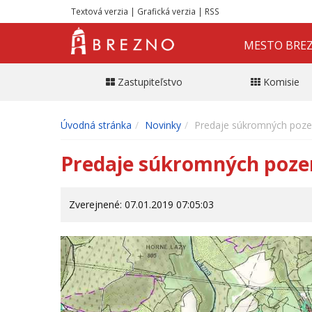
Textová verzia
|
Grafická verzia
|
RSS
MESTO BRE
Zastupiteľstvo
Komisie
Úvodná stránka
Novinky
Predaje súkromných poz
Predaje súkromných poz
Zverejnené: 07.01.2019 07:05:03