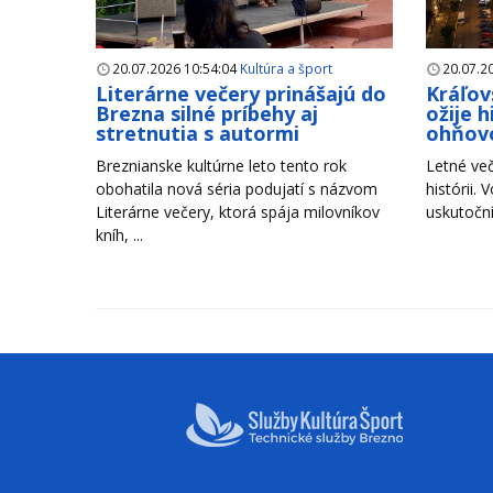
20.07.2026 10:54:04
Kultúra a šport
20.07.2
Literárne večery prinášajú do
Kráľov
Brezna silné príbehy aj
ožije 
stretnutia s autormi
ohňov
Breznianske kultúrne leto tento rok
Letné več
obohatila nová séria podujatí s názvom
histórii. 
Literárne večery, ktorá spája milovníkov
uskutoční
kníh, ...