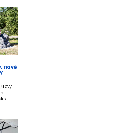
o
y, nové
ky
júlový
om.
sko