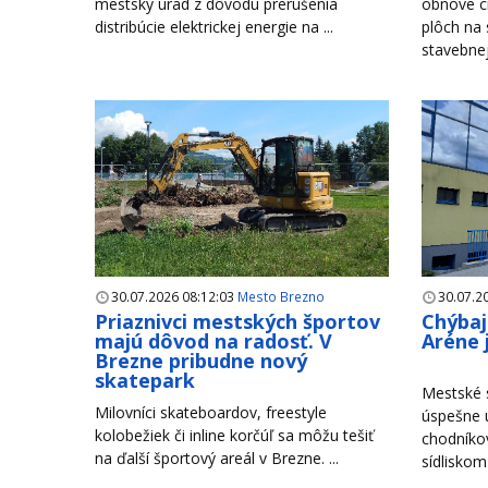
mestský úrad z dôvodu prerušenia
obnove c
distribúcie elektrickej energie na ...
plôch na
stavebnej 
30.07.2026 08:12:03
Mesto Brezno
30.07.2
Priaznivci mestských športov
Chýbaj
majú dôvod na radosť. V
Aréne 
Brezne pribudne nový
skatepark
Mestské s
Milovníci skateboardov, freestyle
úspešne u
kolobežiek či inline korčúľ sa môžu tešiť
chodníko
na ďalší športový areál v Brezne. ...
sídliskom