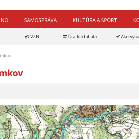
ZNO
SAMOSPRÁVA
KULTÚRA A ŠPORT
K
VZN
Úradná tabuľa
Ako vyba
emkov
emkov