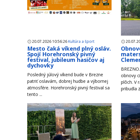
20.07.2026 10:56:26
Kultúra a šport
20.07.2
Mesto čaká víkend plný osláv.
Obnove
Spojí Horehronský pivný
maters
festival, jubileum hasičov aj
Clemen
dychovky
BREZNO. 
Posledný júlový víkend bude v Brezne
obnovy ci
patriť oslavám, dobrej hudbe a výbornej
plôch. V 
atmosfére. Horehronský pivný festival sa
pribudla 
tento ...