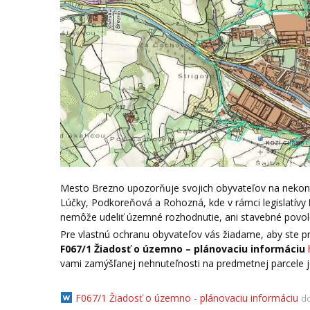
Mesto Brezno upozorňuje svojich obyvateľov na nekon
Lúčky, Podkoreňová a Rohozná, kde v rámci legislatívy
nemôže udeliť územné rozhodnutie, ani stavebné povole
Pre vlastnú ochranu obyvateľov vás žiadame, aby ste 
F067/1 Žiadosť o územno – plánovaciu informáciu
vami zamýšľanej nehnuteľnosti na predmetnej parcele 
F067/1 Žiadosť o územno - plánovaciu informáciu
do