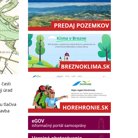
 časti
ý úrad
 tlačiva
tavba