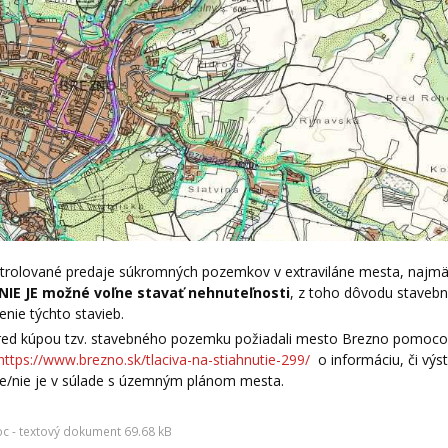
trolované predaje súkromných pozemkov v extraviláne mesta, najmä
NIE JE možné voľne stavať nehnuteľnosti
, z toho dôvodu stavebn
nie týchto stavieb.
pred kúpou tzv. stavebného pozemku požiadali mesto Brezno pomocou
https://www.brezno.sk/tlaciva-na-stiahnutie-299/
o informáciu, či výs
je/nie je v súlade s územným plánom mesta.
c - textový dokument 69.68 kB