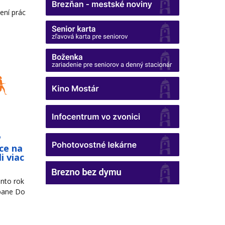
ení prác
o
ce na
i viac
nto rok
mpane Do