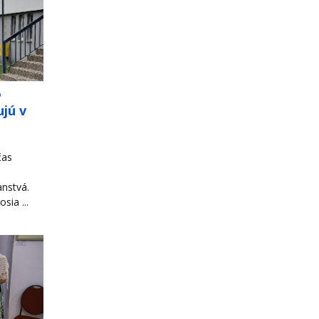
o
jú v
čas
ranstvá.
sia ...