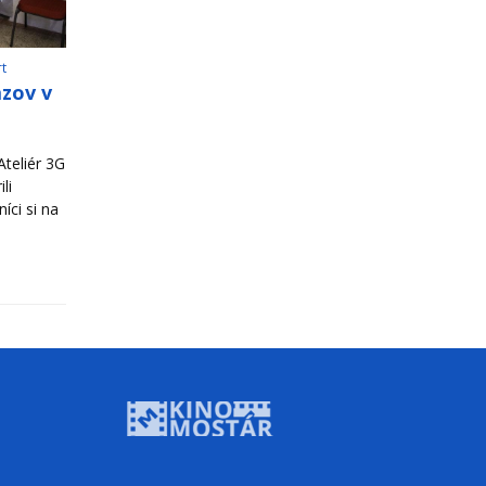
rt
azov v
teliér 3G
li
íci si na