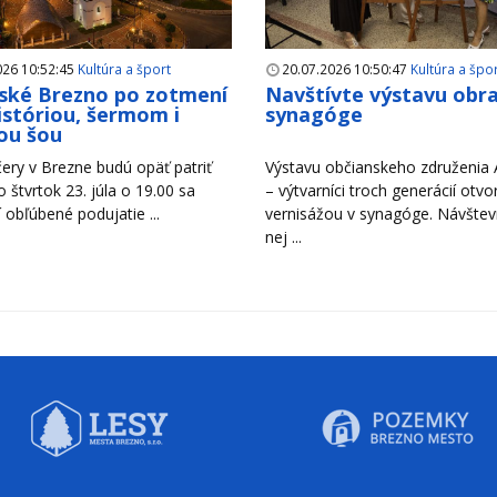
026 10:52:45
Kultúra a šport
20.07.2026 10:50:47
Kultúra a špo
ské Brezno po zotmení
Navštívte výstavu obr
históriou, šermom i
synagóge
ou šou
ery v Brezne budú opäť patriť
Výstavu občianskeho združenia A
Vo štvrtok 23. júla o 19.00 sa
– výtvarníci troch generácií otvori
 obľúbené podujatie ...
vernisážou v synagóge. Návštevn
nej ...