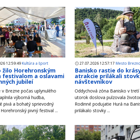
026 12:59:49
Kultúra a šport
27.07.2026 12:57:17
Mesto Brezn
 žilo Horehronským
Banisko rastie do krás
 festivalom a oslavami
atrakcie prilákali stov
ných jubileí
návštevníkov
 v Brezne počas uplynulého
Oddychová zóna Banisko v tretí 
aplnila výborná hudba,
utorok doslova pulzovala život
é pivá a bohatý sprievodný
Rodinné podujatie Hurá na Bani
Horehronský pivný festival ...
prilákalo stovky ...