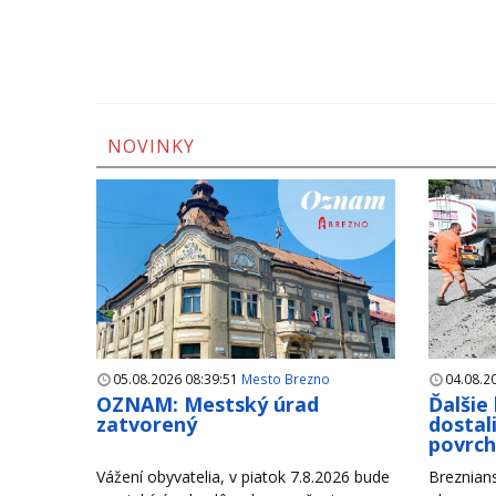
NOVINKY
05.08.2026 08:39:51
Mesto Brezno
04.08.2
OZNAM: Mestský úrad
Ďalšie
zatvorený
dostal
povrc
Vážení obyvatelia, v piatok 7.8.2026 bude
Breznian