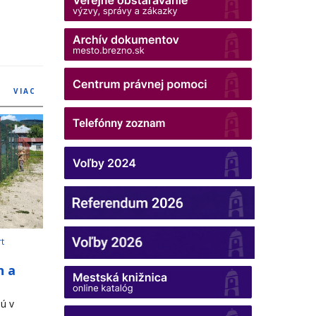
VIAC
rt
h a
ú v