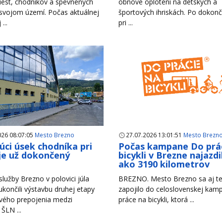
iest, chodníkov a spevnených
obnove oplotení na detských a
 svojom území. Počas aktuálnej
športových ihriskách. Po dokonč
...
pri ...
026 08:07:05
Mesto Brezno
27.07.2026 13:01:51
Mesto Brezn
úci úsek chodníka pri
Počas kampane Do prá
je už dokončený
bicykli v Brezne najazdil
ako 3190 kilometrov
lužby Brezno v polovici júla
BREZNO. Mesto Brezno sa aj te
končili výstavbu druhej etapy
zapojilo do celoslovenskej ka
vého prepojenia medzi
práce na bicykli, ktorá ...
 ŠLN ...