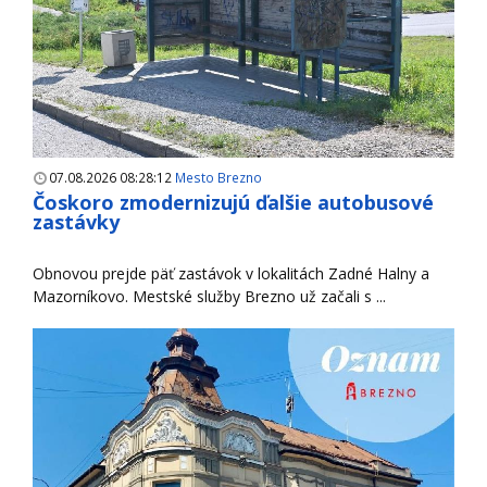
07.08.2026 08:28:12
Mesto Brezno
Čoskoro zmodernizujú ďalšie autobusové
zastávky
Obnovou prejde päť zastávok v lokalitách Zadné Halny a
Mazorníkovo. Mestské služby Brezno už začali s ...