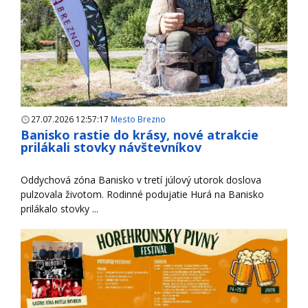
27.07.2026 12:57:17
Mesto Brezno
Banisko rastie do krásy, nové atrakcie
prilákali stovky návštevníkov
Oddychová zóna Banisko v tretí júlový utorok doslova
pulzovala životom. Rodinné podujatie Hurá na Banisko
prilákalo stovky ...