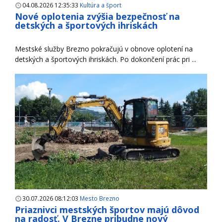
04.08.2026 12:35:33
Kultúra a šport
Nové oplotenia zvýšia bezpečnosť na
detských a športových ihriskách
Mestské služby Brezno pokračujú v obnove oplotení na
detských a športových ihriskách. Po dokončení prác pri ...
30.07.2026 08:12:03
Mesto Brezno
Priaznivci mestských športov majú dôvod
na radosť. V Brezne pribudne nový