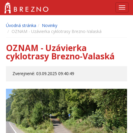
Navig
Úvodná stránka
Novinky
OZNAM - Uzávierka cyklotrasy Brezno-Valaská
OZNAM - Uzávierka
cyklotrasy Brezno-Valaská
Zverejnené: 03.09.2025 09:40:49