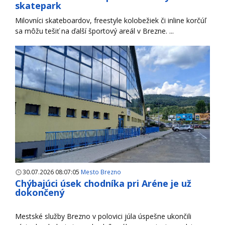
skatepark
Milovníci skateboardov, freestyle kolobežiek či inline korčúľ
sa môžu tešiť na ďalší športový areál v Brezne. ...
30.07.2026 08:07:05
Mesto Brezno
Chýbajúci úsek chodníka pri Aréne je už
dokončený
Mestské služby Brezno v polovici júla úspešne ukončili