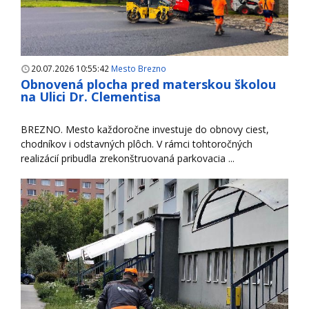
20.07.2026 10:55:42
Mesto Brezno
Obnovená plocha pred materskou školou
na Ulici Dr. Clementisa
BREZNO. Mesto každoročne investuje do obnovy ciest,
chodníkov i odstavných plôch. V rámci tohtoročných
realizácií pribudla zrekonštruovaná parkovacia ...