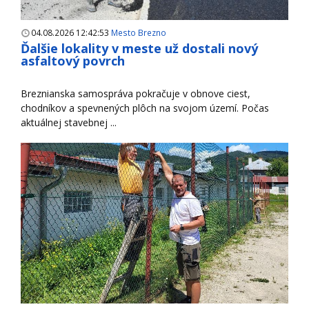
04.08.2026 12:42:53
Mesto Brezno
Ďalšie lokality v meste už dostali nový
asfaltový povrch
Breznianska samospráva pokračuje v obnove ciest,
chodníkov a spevnených plôch na svojom území. Počas
aktuálnej stavebnej ...