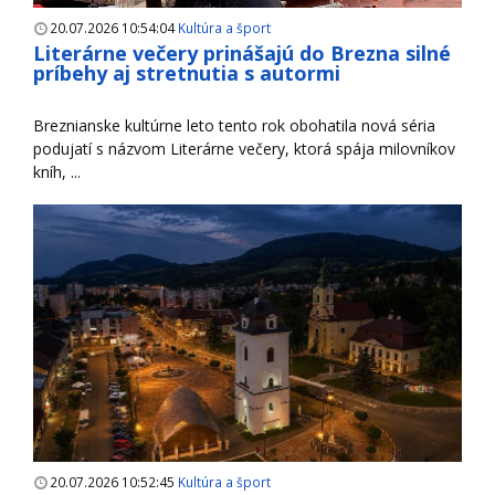
20.07.2026 10:54:04
Kultúra a šport
Literárne večery prinášajú do Brezna silné
príbehy aj stretnutia s autormi
Breznianske kultúrne leto tento rok obohatila nová séria
podujatí s názvom Literárne večery, ktorá spája milovníkov
kníh, ...
20.07.2026 10:52:45
Kultúra a šport