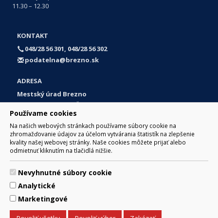
11.30 – 12.30
KONTAKT
048/28 56 301, 048/28 56 302
podatelna@brezno.sk
ADRESA
Mestský úrad Brezno
Námestie gen. M. R. Štefánika 1
Používame cookies
977 01 Brezno
Na našich webových stránkach používame súbory cookie na
Slovakia (Slovak Republic)
zhromažďovanie údajov za účelom vytvárania štatistík na zlepšenie
kvality našej webovej stránky. Naše cookies môžete prijať alebo
odmietnuť kliknutím na tlačidlá nižšie.
Nevyhnutné súbory cookie
© 2017 Mesto Brezno, Námestie gen. M. R. Štefánika 1, Brezno
Analytické
977 01 Tel.: 048/28 56 301, 048/28 56 302 Email:
webmaster@brezno.sk
Marketingové
Za obsah zodpovedá Mesto Brezno. Technický prevádzkovateľ:
Arrabella, s.r.o. , Pod Donátom 12/136 Žiar nad Hronom 965 01