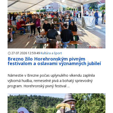
27.07.2026 12:59:49
Kultúra a šport
Brezno žilo Horehronským pivným
festivalom a oslavami významných jubileí
Námestie v Brezne počas uplynulého víkendu zaplnila
výborná hudba, remeselné pivá a bohatý sprievodný
program. Horehronský pivný festival ...