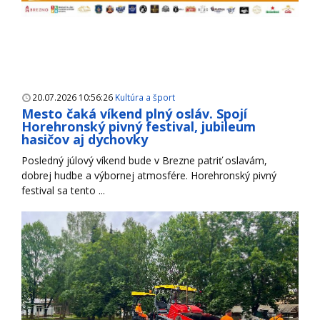
20.07.2026 10:56:26
Kultúra a šport
Mesto čaká víkend plný osláv. Spojí
Horehronský pivný festival, jubileum
hasičov aj dychovky
Posledný júlový víkend bude v Brezne patriť oslavám,
dobrej hudbe a výbornej atmosfére. Horehronský pivný
festival sa tento ...