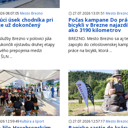
026 08:07:05
Mesto Brezno
27.07.2026 13:01:51
Mesto Brezn
úci úsek chodníka pri
Počas kampane Do prá
je už dokončený
bicykli v Brezne najazdil
ako 3190 kilometrov
lužby Brezno v polovici júla
BREZNO. Mesto Brezno sa aj te
končili výstavbu druhej etapy
zapojilo do celoslovenskej ka
vého prepojenia medzi
práce na bicykli, ktorá ...
 ŠLN ...
026 12:59:49
Kultúra a šport
27.07.2026 12:57:17
Mesto Brezn
 žilo Horehronským
Banisko rastie do krás