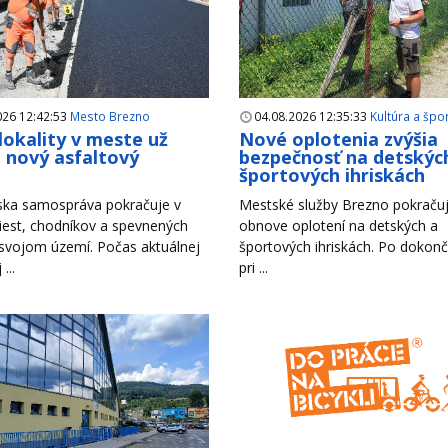
026 12:42:53
Mesto Brezno
04.08.2026 12:35:33
Kultúra a špo
 lokality v meste už
Nové oplotenia zvýšia
i nový asfaltový
bezpečnosť na detskýc
h
športových ihriskách
ska samospráva pokračuje v
Mestské služby Brezno pokračuj
iest, chodníkov a spevnených
obnove oplotení na detských a
 svojom území. Počas aktuálnej
športových ihriskách. Po dokonč
...
pri ...