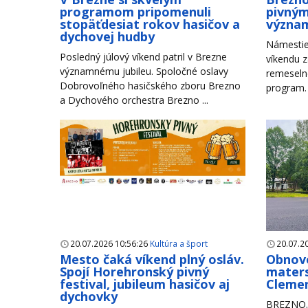
programom pripomenuli
pivným
stopäťdesiat rokov hasičov a
význam
dychovej hudby
Námestie
Posledný júlový víkend patril v Brezne
víkendu z
významnému jubileu. Spoločné oslavy
remeseln
Dobrovoľného hasičského zboru Brezno
program. 
a Dychového orchestra Brezno ...
20.07.2026 10:56:26
Kultúra a šport
20.07.2
Mesto čaká víkend plný osláv.
Obnove
Spojí Horehronský pivný
maters
festival, jubileum hasičov aj
Clemen
dychovky
BREZNO. 