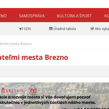
ZNO
SAMOSPRÁVA
KULTÚRA A ŠPORT
K
VZN
Úradná tabuľa
Ako vyba
ateľmi mesta Brezno
ateľmi mesta Brezno