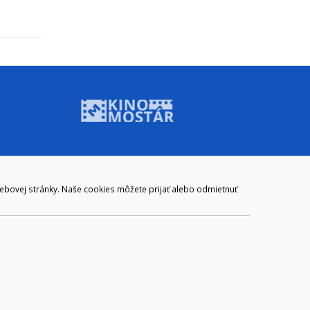
ADRESA
webovej stránky. Naše cookies môžete prijať alebo odmietnuť
Mestský úrad Brezno
Námestie gen. M. R. Štefánika 1
977 01 Brezno
Slovakia (Slovak Republic)
ail:
webmaster@brezno.sk
m 965 01 podpora@internetova-stranka.sk