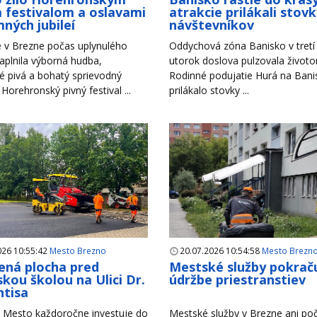
 festivalom a oslavami
atrakcie prilákali stov
ných jubileí
návštevníkov
 v Brezne počas uplynulého
Oddychová zóna Banisko v tretí 
aplnila výborná hudba,
utorok doslova pulzovala život
é pivá a bohatý sprievodný
Rodinné podujatie Hurá na Bani
Horehronský pivný festival ...
prilákalo stovky ...
026 10:55:42
Mesto Brezno
20.07.2026 10:54:58
Mesto Brezn
ná plocha pred
Mestské služby pokraču
kou školou na Ulici Dr.
údržbe priestranstiev
tisa
Mesto každoročne investuje do
Mestské služby v Brezne ani po