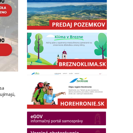
 sa
aujímajú,