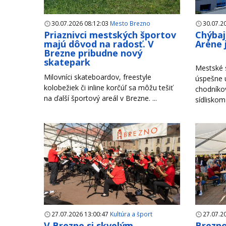
30.07.2026 08:12:03
Mesto Brezno
30.07.2
Priaznivci mestských športov
Chýbaj
majú dôvod na radosť. V
Aréne 
Brezne pribudne nový
skatepark
Mestské s
Milovníci skateboardov, freestyle
úspešne u
kolobežiek či inline korčúľ sa môžu tešiť
chodníko
na ďalší športový areál v Brezne. ...
sídliskom
27.07.2026 13:00:47
Kultúra a šport
27.07.2
V Brezne si skvelým
Brezno