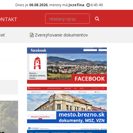
Dnes je
06.08.2026
, meniny má
Jozefína
.
6:45:50
Hľadať
ONTAKT
viť
Zverejňovanie dokumentov