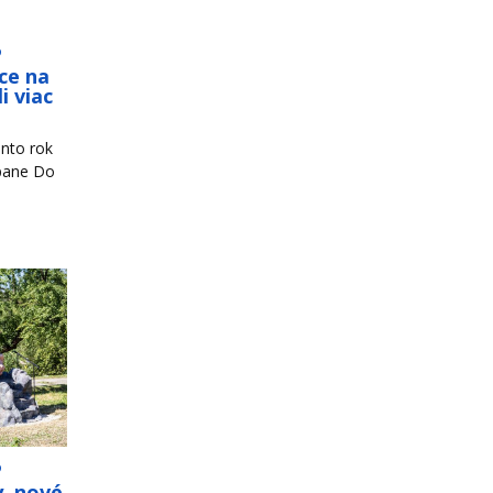
o
ce na
i viac
nto rok
mpane Do
o
y, nové