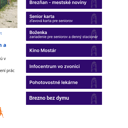
rt
h a
ú v
ení prác