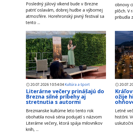
Posledný júlový víkend bude v Brezne
obnovy ci
patriť oslavám, dobrej hudbe a výbornej
plôch. V 
atmosfére. Horehronský pivný festival sa
pribudla 
tento ...
20.07.2026 10:54:04
Kultúra a šport
20.07.2
Literárne večery prinášajú do
Kráľov
Brezna silné príbehy aj
ožije 
stretnutia s autormi
ohňov
Breznianske kultúrne leto tento rok
Letné več
obohatila nová séria podujatí s názvom
histórii. 
Literárne večery, ktorá spája milovníkov
uskutoční
kníh, ...