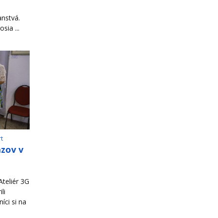
ranstvá.
sia ...
rt
azov v
teliér 3G
li
íci si na