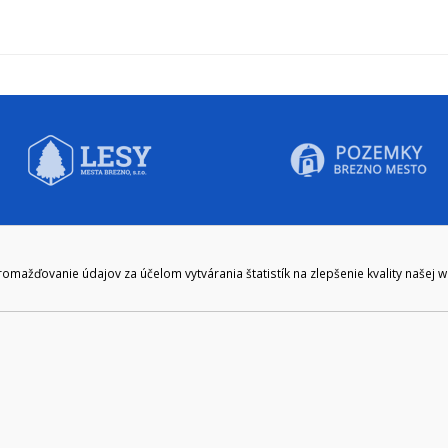
CIE HODINY:
KONTAKT
ažďovanie údajov za účelom vytvárania štatistík na zlepšenie kvality našej 
zenie kliknite tu:
048/28 56 301, 048/28 56 302
e hodiny
podatelna@brezno.sk
šia prestávka
2.30
e gen. M. R. Štefánika 1, Brezno 977 01 Tel.: 048/28 56 301, 048/28 56 302 Em
ický prevádzkovateľ: Arrabella, s.r.o. , Pod Donátom 12/136 Žiar nad Hrono