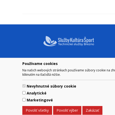
Používame cookies
NAVIGÁCIA
OTVÁRA
Na našich webových stránkach používame súbory cookie na zhrom
Mesto Brezno
Pre zobra
kliknutím na tlačidlá nižšie.
Otváraci
Samospráva
Obedňaj
Kultúra a šport
Nevyhnutné súbory cookie
11.30 – 1
Kontakt
Analytické
Marketingové
© 2017 Mesto Brezno, Námesti
Povoliť všetky
Povoliť výber
Zakázať
Za obsah zodpovedá Mesto Brezno. Techn