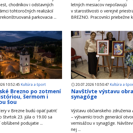
est, chodníkov i odstavných
letných mesiacov nepoľavujú
rámci tohtoročných realizácií
v starostlivosti o verejné priest
zrekonštruovaná parkovacia ...
BREZNO. Pracovníci priebežne ko
026 10:52:45
Kultúra a šport
20.07.2026 10:50:47
Kultúra a špo
ské Brezno po zotmení
Navštívte výstavu obr
históriou, šermom i
synagóge
ou šou
ery v Brezne budú opäť patriť
Výstavu občianskeho združenia A
Vo štvrtok 23. júla o 19.00 sa
– výtvarníci troch generácií otvori
 obľúbené podujatie ...
vernisážou v synagóge. Návštevn
nej ...