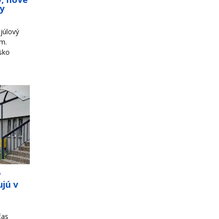
ky
júlový
om.
sko
o
jú v
čas