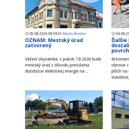
05.08.2026 08:39:51
Mesto Brezno
04.08.2
OZNAM: Mestský úrad
Ďalšie
zatvorený
dostal
povrc
Vážení obyvatelia, v piatok 7.8.2026 bude
Breznian
mestský úrad z dôvodu prerušenia
obnove c
distribúcie elektrickej energie na ...
plôch na
stavebnej 