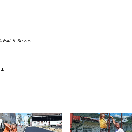
olská 5, Brezno
u.