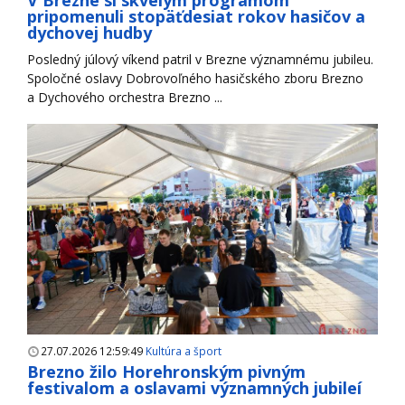
pripomenuli stopäťdesiat rokov hasičov a
dychovej hudby
Posledný júlový víkend patril v Brezne významnému jubileu.
Spoločné oslavy Dobrovoľného hasičského zboru Brezno
a Dychového orchestra Brezno ...
27.07.2026 12:59:49
Kultúra a šport
Brezno žilo Horehronským pivným
festivalom a oslavami významných jubileí