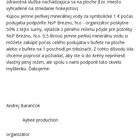
zdravotná služba nachádzajúca sa na ploche (tzv. miesto
vyhradené na striedanie hokejistov).
Kúpou jemne perlivej minerálnej vody za symbolické 1 € počas
podujatia podporíte NsP Brezno, N.o - organizátor poskytne
50% z tejto sumy, výťažok z pitného režimu pôjde pre potreby
NsP Brezno, N.o. 0,5 litrovú jemne perlivú minerálnu vodu si
môžete zakúpiť počas celého podujatia v bufete na ploche
alebo v bufete na 1 poschodí pri tribúnach. Z tohto dôvodu Vás
chceme poprosiť a požiadať, aby ste si do Arény nepriniesli
vlastný pitný režim, ale spolu s nami podporili túto skvelú
myšlienku. Ďakujeme.
Mgr
Andrej Barančok
Aybee production
organizátor