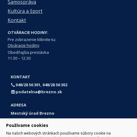
Samospráva
Kultúra a šport
Kontakt
OTVÁRACIE HODINY:
Pre zobrazenie kliknite tu:
Otváracie hodiny
Obedňajšia prestávka
11.30 – 12.30
KONTAKT
048/28 56 301, 048/28 56 302
podatelna@brezno.sk
ADRESA
Mestský úrad Brezno
Námestie gen. M. R. Štefánika 1
Používame cookies
977 01 Brezno
Na našich webových stránkach používame súbory cookie na
Slovakia (Slovak Republic)