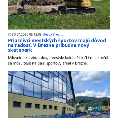
30.07.2026 08:12:03
Mesto Brezno
Priaznivci mestských športov majú dôvod
na radosť. V Brezne pribudne nový
skatepark
Milovníci skateboardov, freestyle kolobežiek či inline korčúľ
sa môžu tešiť na ďalší športový areál v Brezne. ...