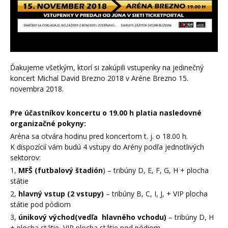
Ďakujeme všetkým, ktorí si zakúpili vstupenky na jedinečný
koncert Michal David Brezno 2018 v Aréne Brezno 15.
novembra 2018.
Pre účastníkov koncertu o 19.00 h platia nasledovné
organizačné pokyny:
Aréna sa otvára hodinu pred koncertom t. j. o 18.00 h.
K dispozícií vám budú 4 vstupy do Arény podľa jednotlivých
sektorov:
1,
MFŠ (futbalový štadión
) – tribúny D, E, F, G, H + plocha
státie
2,
hlavný vstup
(2 vstupy)
– tribúny B, C, I, J, + VIP plocha
státie pod pódiom
3,
únikový východ
(vedľa hlavného vchodu)
– tribúny D, H
+ plocha státie, VIP plocha státie pod pódiom