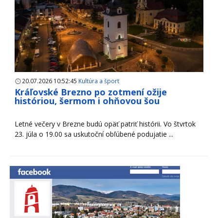
20.07.2026 10:52:45
Kultúra a šport
Kráľovské Brezno po zotmení ožije
históriou, šermom i ohňovou šou
Letné večery v Brezne budú opäť patriť histórii. Vo štvrtok
23. júla o 19.00 sa uskutoční obľúbené podujatie ...