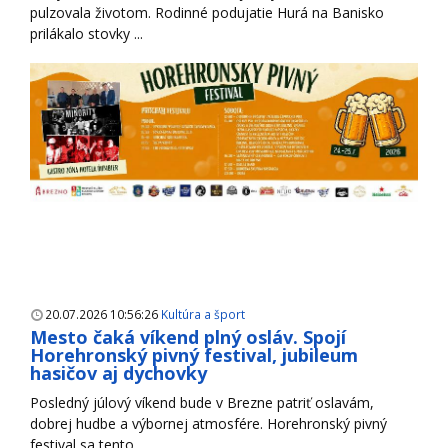
pulzovala životom. Rodinné podujatie Hurá na Banisko
prilákalo stovky ...
20.07.2026 10:56:26
Kultúra a šport
Mesto čaká víkend plný osláv. Spojí
Horehronský pivný festival, jubileum
hasičov aj dychovky
Posledný júlový víkend bude v Brezne patriť oslavám,
dobrej hudbe a výbornej atmosfére. Horehronský pivný
festival sa tento ...