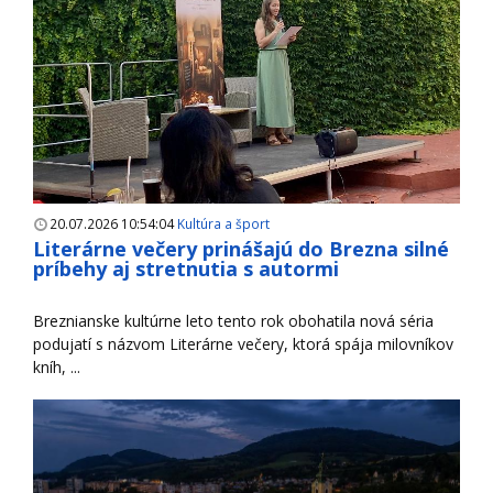
20.07.2026 10:54:04
Kultúra a šport
Literárne večery prinášajú do Brezna silné
príbehy aj stretnutia s autormi
Breznianske kultúrne leto tento rok obohatila nová séria
podujatí s názvom Literárne večery, ktorá spája milovníkov
kníh, ...