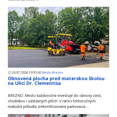
20.07.2026 10:55:42
Mesto Brezno
Obnovená plocha pred materskou školou
na Ulici Dr. Clementisa
BREZNO. Mesto každoročne investuje do obnovy ciest,
chodníkov i odstavných plôch. V rámci tohtoročných
realizácií pribudla zrekonštruovaná parkovacia ...