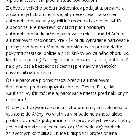
Z dôvodu veľkého počtu návštevníkov podujatia, prosíme a
žiadame tých, ktorí nemusia, aby necestovali na koncert
automobilom, ale aby využili iné možnosti ako napr. MHD
a podobne. Pre návštevníkov ktorí prídu osobným
automobilom budú určené parkovacie miesta medzi Arénou
a futbalovým štadiónom. Pre ZŤP budú vyhradené parkovacie
plochy pred Arénou. V prípade problémov sa prosím riaďte
pokynmi mestskej polície a príslušníkov policajného zboru SR,
ktorí budú po celý čas regulovať parkovanie, ako aj dohliadať
na plynulosť a bezpečnosť cestnej premávky a všetkých
návštevníkov koncertu.
Ďalšie parkovné plochy: medzi Arénou a futbalovým
štadiónom, pred nákupnými centrami Tesco, Billa, Lidl,
Kaufland. Využiť môžete aj parkovacie miesta pred nákupným
centrom S1.
Osoby pod vplyvom alkoholu alebo omamných látok nebudú
vpustené do Arény. Vo vnútri sa v prípade nejasností alebo
problémov riaďte pokynmi informátorov v žltých vestách (vždy
jeden informátor na jeden sektor). V prípade akýchkoľvek
zdravotných komplikácií, bude k dispozícií profesionálna