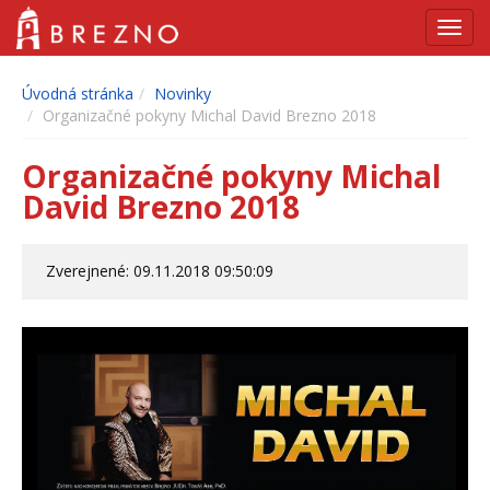
Navig
Úvodná stránka
Novinky
Organizačné pokyny Michal David Brezno 2018
Organizačné pokyny Michal
David Brezno 2018
Zverejnené: 09.11.2018 09:50:09