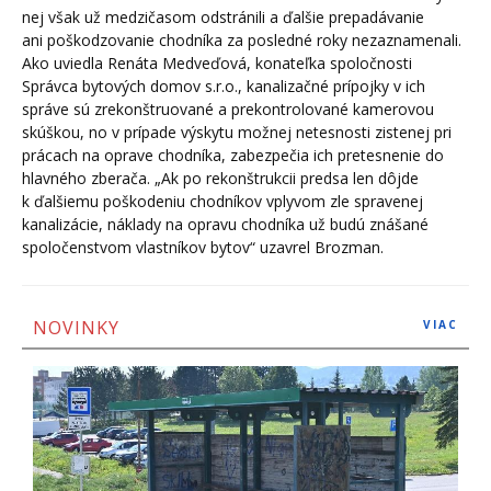
nej však už medzičasom odstránili a ďalšie prepadávanie
ani poškodzovanie chodníka za posledné roky nezaznamenali.
Ako uviedla Renáta Medveďová, konateľka spoločnosti
Správca bytových domov s.r.o., kanalizačné prípojky v ich
správe sú zrekonštruované a prekontrolované kamerovou
skúškou, no v prípade výskytu možnej netesnosti zistenej pri
prácach na oprave chodníka, zabezpečia ich pretesnenie do
hlavného zberača. „Ak po rekonštrukcii predsa len dôjde
k ďalšiemu poškodeniu chodníkov vplyvom zle spravenej
kanalizácie, náklady na opravu chodníka už budú znášané
spoločenstvom vlastníkov bytov“ uzavrel Brozman.
NOVINKY
VIAC