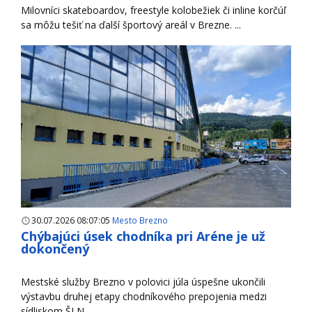
Milovníci skateboardov, freestyle kolobežiek či inline korčúľ
sa môžu tešiť na ďalší športový areál v Brezne. ...
30.07.2026 08:07:05
Mesto Brezno
Chýbajúci úsek chodníka pri Aréne je už
dokončený
Mestské služby Brezno v polovici júla úspešne ukončili
výstavbu druhej etapy chodníkového prepojenia medzi
sídliskom ŠLN ...