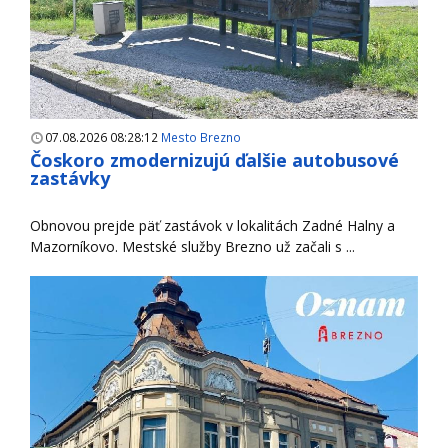
07.08.2026 08:28:12
Mesto Brezno
Čoskoro zmodernizujú ďalšie autobusové
zastávky
Obnovou prejde päť zastávok v lokalitách Zadné Halny a
Mazorníkovo. Mestské služby Brezno už začali s ...