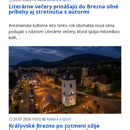
Literárne večery prinášajú do Brezna silné
príbehy aj stretnutia s autormi
Breznianske kultúrne leto tento rok obohatila nová séria
podujatí s názvom Literárne večery, ktorá spája milovníkov
kníh, ...
20.07.2026 10:52:45
Kultúra a šport
Kráľovské Brezno po zotmení ožije