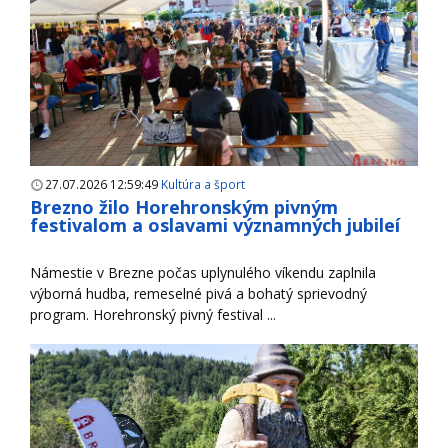
27.07.2026 12:59:49
Kultúra a šport
Brezno žilo Horehronským pivným
festivalom a oslavami významných jubileí
Námestie v Brezne počas uplynulého víkendu zaplnila
výborná hudba, remeselné pivá a bohatý sprievodný
program. Horehronský pivný festival ...