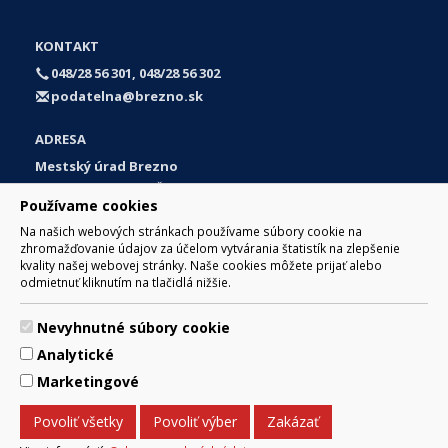
KONTAKT
048/28 56 301, 048/28 56 302
podatelna@brezno.sk
ADRESA
Mestský úrad Brezno
Námestie gen. M. R. Štefánika 1
Používame cookies
977 01 Brezno
Na našich webových stránkach používame súbory cookie na
Slovakia (Slovak Republic)
zhromažďovanie údajov za účelom vytvárania štatistík na zlepšenie
kvality našej webovej stránky. Naše cookies môžete prijať alebo
odmietnuť kliknutím na tlačidlá nižšie.
Nevyhnutné súbory cookie
© 2017 Mesto Brezno, Námestie gen. M. R. Štefánika 1, Brezno
Analytické
977 01 Tel.: 048/28 56 301, 048/28 56 302 Email:
webmaster@brezno.sk
Marketingové
Za obsah zodpovedá Mesto Brezno. Technický prevádzkovateľ:
Arrabella, s.r.o. , Pod Donátom 12/136 Žiar nad Hronom 965 01
Povoliť všetky
Povoliť výber
Zakázať
podpora@internetova-stranka.sk
Prehlásenie o prístupnosti
Ochrana osobných údajov