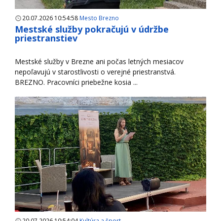
20.07.2026 10:54:58
Mesto Brezno
Mestské služby pokračujú v údržbe
priestranstiev
Mestské služby v Brezne ani počas letných mesiacov
nepoľavujú v starostlivosti o verejné priestranstvá.
BREZNO. Pracovníci priebežne kosia ...
20.07.2026 10:54:04
Kultúra a šport