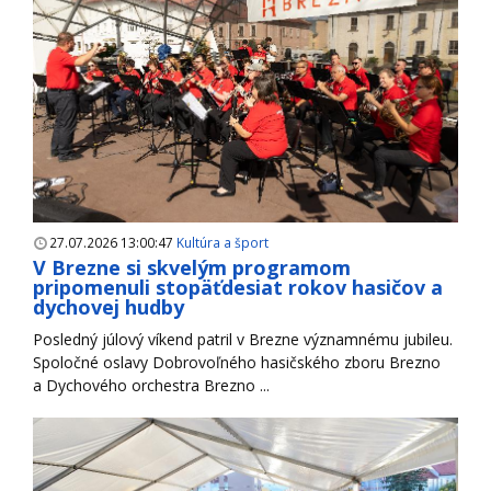
27.07.2026 13:00:47
Kultúra a šport
V Brezne si skvelým programom
pripomenuli stopäťdesiat rokov hasičov a
dychovej hudby
Posledný júlový víkend patril v Brezne významnému jubileu.
Spoločné oslavy Dobrovoľného hasičského zboru Brezno
a Dychového orchestra Brezno ...