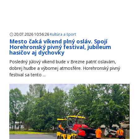
20.07.2026 10:56:26
Kultúra a šport
Mesto čaká víkend plný osláv. Spojí
Horehronský pivný festival, jubileum
hasičov aj dychovky
Posledný júlový víkend bude v Brezne patriť oslavám,
dobrej hudbe a výbornej atmosfére. Horehronský pivný
festival sa tento ...