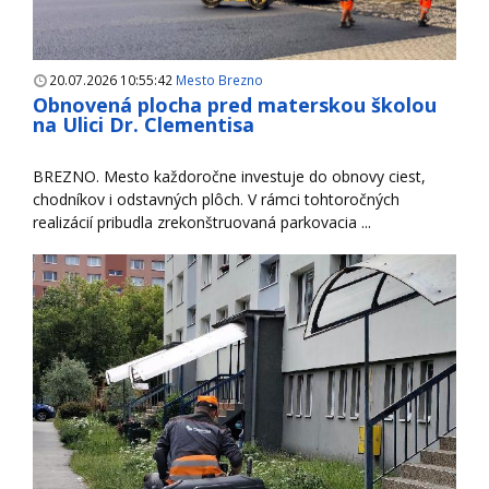
20.07.2026 10:55:42
Mesto Brezno
Obnovená plocha pred materskou školou
na Ulici Dr. Clementisa
BREZNO. Mesto každoročne investuje do obnovy ciest,
chodníkov i odstavných plôch. V rámci tohtoročných
realizácií pribudla zrekonštruovaná parkovacia ...