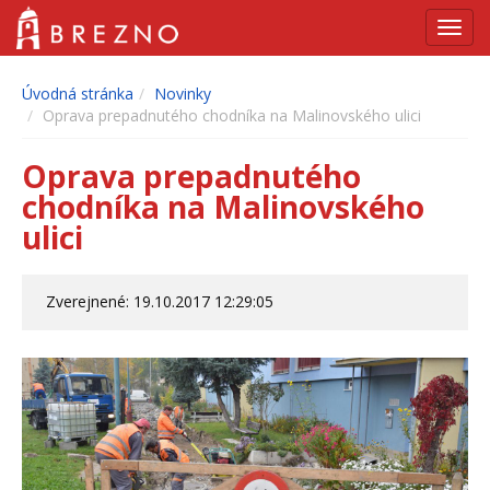
Navig
Úvodná stránka
Novinky
Oprava prepadnutého chodníka na Malinovského ulici
Oprava prepadnutého
chodníka na Malinovského
ulici
Zverejnené: 19.10.2017 12:29:05