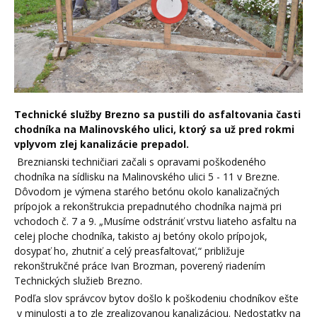
Technické služby Brezno sa pustili do asfaltovania časti
chodníka na Malinovského ulici, ktorý sa už pred rokmi
vplyvom zlej kanalizácie prepadol.
Breznianski techničiari začali s opravami poškodeného
chodníka na sídlisku na Malinovského ulici 5 - 11 v Brezne.
Dôvodom je výmena starého betónu okolo kanalizačných
prípojok a rekonštrukcia prepadnutého chodníka najmä pri
vchodoch č. 7 a 9. „Musíme odstrániť vrstvu liateho asfaltu na
celej ploche chodníka, takisto aj betóny okolo prípojok,
dosypať ho, zhutniť a celý preasfaltovať,“ približuje
rekonštrukčné práce Ivan Brozman, poverený riadením
Technických služieb Brezno.
Podľa slov správcov bytov došlo k poškodeniu chodníkov ešte
v minulosti a to zle zrealizovanou kanalizáciou. Nedostatky na