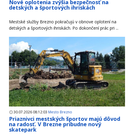
Nové oplotenia zvýšia bezpečnosť na
detských a športových ihriskách
Mestské služby Brezno pokračujú v obnove oplotení na
detských a športových ihriskách. Po dokončení prác pri ...
30.07.2026 08:12:03
Mesto Brezno
Priaznivci mestských športov majú dôvod
na radosť. V Brezne pribudne nový
skatepark