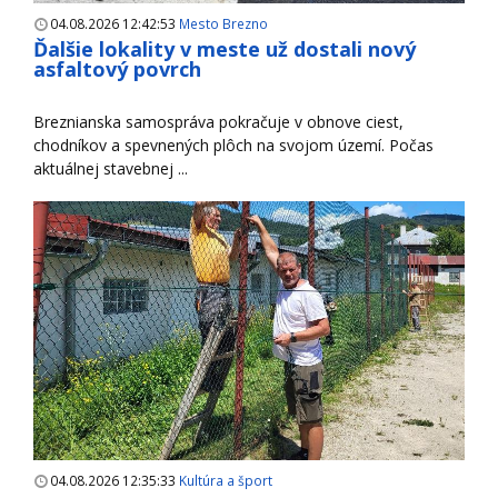
04.08.2026 12:42:53
Mesto Brezno
Ďalšie lokality v meste už dostali nový
asfaltový povrch
Breznianska samospráva pokračuje v obnove ciest,
chodníkov a spevnených plôch na svojom území. Počas
aktuálnej stavebnej ...
04.08.2026 12:35:33
Kultúra a šport