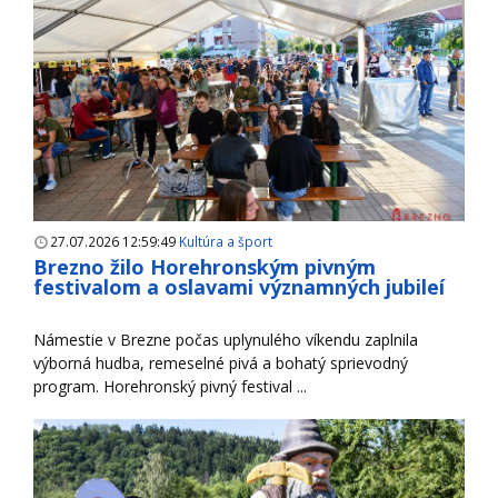
27.07.2026 12:59:49
Kultúra a šport
Brezno žilo Horehronským pivným
festivalom a oslavami významných jubileí
Námestie v Brezne počas uplynulého víkendu zaplnila
výborná hudba, remeselné pivá a bohatý sprievodný
program. Horehronský pivný festival ...