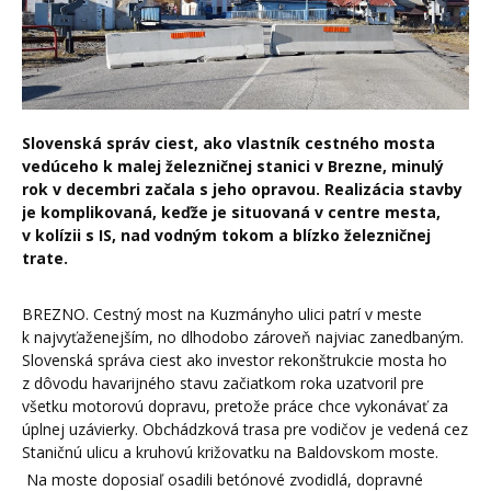
Slovenská správ ciest, ako vlastník cestného mosta
vedúceho k malej železničnej stanici v Brezne, minulý
rok v decembri začala s jeho opravou. Realizácia stavby
je komplikovaná, keďže je situovaná v centre mesta,
v kolízii s IS, nad vodným tokom a blízko železničnej
trate.
BREZNO. Cestný most na Kuzmányho ulici patrí v meste
k najvyťaženejším, no dlhodobo zároveň najviac zanedbaným.
Slovenská správa ciest ako investor rekonštrukcie mosta ho
z dôvodu havarijného stavu začiatkom roka uzatvoril pre
všetku motorovú dopravu, pretože práce chce vykonávať za
úplnej uzávierky. Obchádzková trasa pre vodičov je vedená cez
Staničnú ulicu a kruhovú križovatku na Baldovskom moste.
Na moste doposiaľ osadili betónové zvodidlá, dopravné