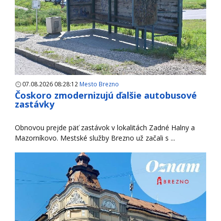
07.08.2026 08:28:12
Mesto Brezno
Čoskoro zmodernizujú ďalšie autobusové
zastávky
Obnovou prejde päť zastávok v lokalitách Zadné Halny a
Mazorníkovo. Mestské služby Brezno už začali s ...