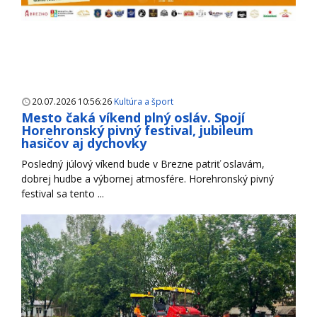
20.07.2026 10:56:26
Kultúra a šport
Mesto čaká víkend plný osláv. Spojí
Horehronský pivný festival, jubileum
hasičov aj dychovky
Posledný júlový víkend bude v Brezne patriť oslavám,
dobrej hudbe a výbornej atmosfére. Horehronský pivný
festival sa tento ...