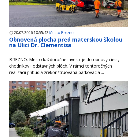
20.07.2026 10:55:42
Mesto Brezno
Obnovená plocha pred materskou školou
na Ulici Dr. Clementisa
BREZNO. Mesto každoročne investuje do obnovy ciest,
chodníkov i odstavných plôch. V rámci tohtoročných
realizácií pribudla zrekonštruovaná parkovacia ...