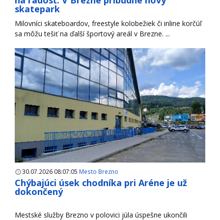
skatepark
Milovníci skateboardov, freestyle kolobežiek či inline korčúľ
sa môžu tešiť na ďalší športový areál v Brezne. ...
30.07.2026 08:07:05
Mesto Brezno
Chýbajúci úsek chodníka pri Aréne je už
dokončený
Mestské služby Brezno v polovici júla úspešne ukončili