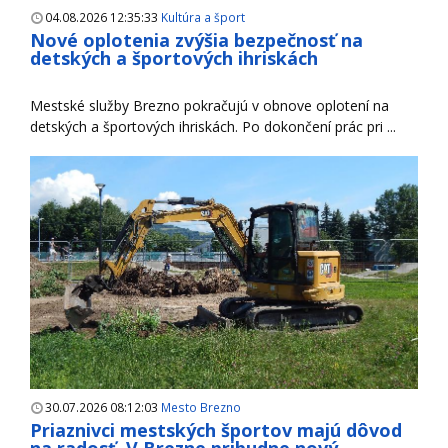
04.08.2026 12:35:33
Kultúra a šport
Nové oplotenia zvýšia bezpečnosť na
detských a športových ihriskách
Mestské služby Brezno pokračujú v obnove oplotení na
detských a športových ihriskách. Po dokončení prác pri ...
30.07.2026 08:12:03
Mesto Brezno
Priaznivci mestských športov majú dôvod
na radosť. V Brezne pribudne nový