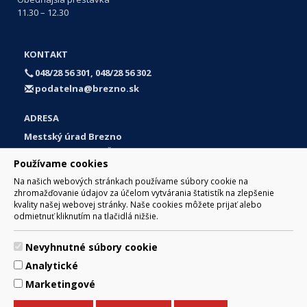
11.30 – 12.30
KONTAKT
048/28 56 301, 048/28 56 302
podatelna@brezno.sk
ADRESA
Mestský úrad Brezno
Námestie gen. M. R. Štefánika 1
Používame cookies
977 01 Brezno
Na našich webových stránkach používame súbory cookie na
Slovakia (Slovak Republic)
zhromažďovanie údajov za účelom vytvárania štatistík na zlepšenie
kvality našej webovej stránky. Naše cookies môžete prijať alebo
odmietnuť kliknutím na tlačidlá nižšie.
Nevyhnutné súbory cookie
© 2017 Mesto Brezno, Námestie gen. M. R. Štefánika 1, Brezno
Analytické
977 01 Tel.: 048/28 56 301, 048/28 56 302 Email:
webmaster@brezno.sk
Marketingové
Za obsah zodpovedá Mesto Brezno. Technický prevádzkovateľ:
Arrabella, s.r.o. , Pod Donátom 12/136 Žiar nad Hronom 965 01