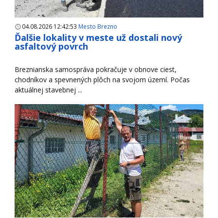
04.08.2026 12:42:53
Mesto Brezno
Ďalšie lokality v meste už dostali nový
asfaltový povrch
Breznianska samospráva pokračuje v obnove ciest,
chodníkov a spevnených plôch na svojom území. Počas
aktuálnej stavebnej ...