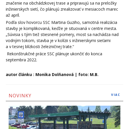
značenie na obchádzkovej trase a pripravujú sa na preložky
inžinierskych sietí, čo plánujú zrealizovať v mesiacoch marec
až apríl.
Podľa slov hovorcu SSC Martina Guziho, samotná realizácia
stavby je komplikovaná, keďže je situovaná v centre mesta.
„Súvisia s tým tiež stiesnené pomery, most sa nachádza nad
vodným tokom, stavba je v kolízii s inžinierskymi sieťami
a v tesnej blízkosti železničnej trate.“
Rekonštrukčné práce SSC plánuje ukončiť do konca
septembra 2022.
autor článku : Monika Dolňanová | foto: M.B.
NOVINKY
VIAC