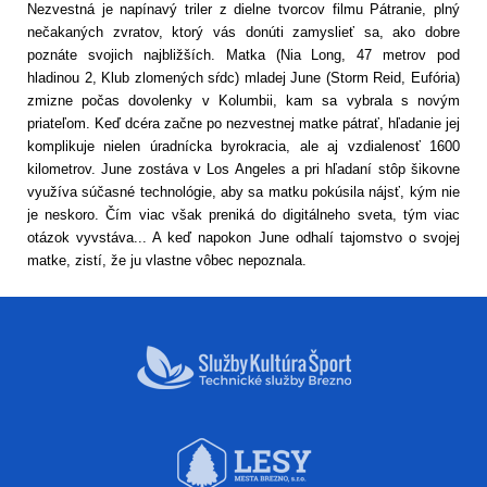
Nezvestná je napínavý triler z dielne tvorcov filmu Pátranie, plný
nečakaných zvratov, ktorý vás donúti zamyslieť sa, ako dobre
poznáte svojich najbližších. Matka (Nia Long, 47 metrov pod
hladinou 2, Klub zlomených sŕdc) mladej June (Storm Reid, Eufória)
zmizne počas dovolenky v Kolumbii, kam sa vybrala s novým
priateľom. Keď dcéra začne po nezvestnej matke pátrať, hľadanie jej
komplikuje nielen úradnícka byrokracia, ale aj vzdialenosť 1600
kilometrov. June zostáva v Los Angeles a pri hľadaní stôp šikovne
využíva súčasné technológie, aby sa matku pokúsila nájsť, kým nie
je neskoro. Čím viac však preniká do digitálneho sveta, tým viac
otázok vyvstáva... A keď napokon June odhalí tajomstvo o svojej
matke, zistí, že ju vlastne vôbec nepoznala.