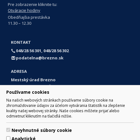
Pre zobrazenie kliknite tu:
Otváracie hodiny
Obedňajšia prestávka
11.30 – 12.30
KONTAKT
048/28 56 301, 048/28 56 302
podatelna@brezno.sk
ADRESA
Mestský úrad Brezno
Námestie gen. M. R. Štefánika 1
Používame cookies
977 01 Brezno
Na našich webových stránkach používame súbory cookie na
Slovakia (Slovak Republic)
zhromažďovanie údajov za účelom vytvárania štatistík na zlepšenie
kvality našej webovej stránky. Naše cookies môžete prijať alebo
odmietnuť kliknutím na tlačidlá nižšie.
Nevyhnutné súbory cookie
© 2017 Mesto Brezno, Námestie gen. M. R. Štefánika 1, Brezno
Analytické
977 01 Tel.: 048/28 56 301, 048/28 56 302 Email: