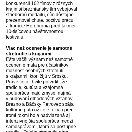
konkurencii 102 tímov z rôznych
krajín si brezniansky tím vybojoval
striebornú medailu, čím dôstojne
prezentoval chute, poctivú prácu
a tradície Horehronia pred takmer
10-tisícovou návštevnosťou
festivalu.
Viac než ocenenie je samotné
stretnutie s krajanmi
Ešte väčší význam než samotné
ocenenie mala pre účastníkov
možnosť osobných stretnutí
s krajanmi, ktorí žijú v Srbsku.
Práve tieto chvíle potvrdili, že
tradície, kultúra a vzájomná
spolupráca majú zmysel najmä
v budovaní dlhodobých vzťahov.
Brezno a Báčsky Petrovec spája
kultúrne puto už celé roky a pred
tromi rokmi bola nadviazaná aj
intenzívnejšia spolupráca medzi
samosprávami, ktorá sa postupne