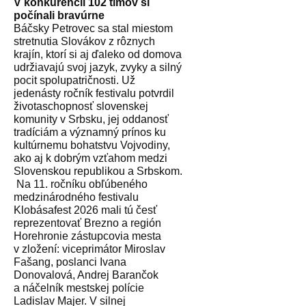
V konkurencii 102 tímov si
počínali bravúrne
Báčsky Petrovec sa stal miestom
stretnutia Slovákov z rôznych
krajín, ktorí si aj ďaleko od domova
udržiavajú svoj jazyk, zvyky a silný
pocit spolupatričnosti. Už
jedenásty ročník festivalu potvrdil
životaschopnosť slovenskej
komunity v Srbsku, jej oddanosť
tradíciám a významný prínos ku
kultúrnemu bohatstvu Vojvodiny,
ako aj k dobrým vzťahom medzi
Slovenskou republikou a Srbskom.
Na 11. ročníku obľúbeného
medzinárodného festivalu
Klobásafest 2026 mali tú česť
reprezentovať Brezno a región
Horehronie zástupcovia mesta
v zložení: viceprimátor Miroslav
Fašang, poslanci Ivana
Donovalová, Andrej Barančok
a náčelník mestskej polície
Ladislav Majer. V silnej