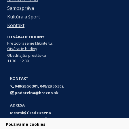
Samospráva
Kultúra a šport
Kontakt
OTVÁRACIE HODINY:
Pre zobrazenie kliknite tu:
Otváracie hodiny
Obedňajšia prestávka
11.30 – 12.30
KONTAKT
048/28 56 301, 048/28 56 302
podatelna@brezno.sk
ADRESA
Mestský úrad Brezno
Námestie gen. M. R. Štefánika 1
Používame cookies
977 01 Brezno