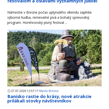
festivalom a oslavami významných jubileí
Námestie v Brezne počas uplynulého víkendu zaplnila
výborná hudba, remeselné pivá a bohatý sprievodný
program. Horehronský pivný festival ...
27.07.2026 12:57:17
Mesto Brezno
Banisko rastie do krásy, nové atrakcie
prilákali stovky návštevníkov