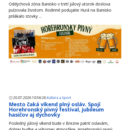
Oddychová zóna Banisko v tretí júlový utorok doslova
pulzovala životom. Rodinné podujatie Hurá na Banisko
prilákalo stovky ...
20.07.2026 10:56:26
Kultúra a šport
Mesto čaká víkend plný osláv. Spojí
Horehronský pivný festival, jubileum
hasičov aj dychovky
Posledný júlový víkend bude v Brezne patriť oslavám,
dobrej hudbe a výbornej atmosfére. Horehronský pivný