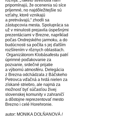
rozvíja. „Takéto stretnutia nám
pripomínajú, že ocenenia sú síce
príjemné, no najdôležitejšie sú
vzťahy, ktoré vznikajú
a pretrvávajú,“ zhodli sa
zástupcovia mesta. Spolupráca sa
už v minulosti prejavila úspešnými
prezentáciami v Brezne, napríklad
počas Ondrejského jarmoku, a do
budúcnosti sa počíta s jej ďalším
rozšírením v rôznych oblastiach.
Organizátorom Klobásafestu patrí
úprimné poďakovanie za
pozvanie, srdečné prijatie
a výbornú atmosféru. Delegácia
z Brezna odchádzala z Báčskeho
Petrovca vďačná a hrdá nielen za
získané striebro, ale najmä za
možnosť byť súčasťou živej
slovenskej komunity v zahraničí
a dôstojne reprezentovať mesto
Brezno i celé Horehronie.
autor: MONIKA DOLŇANOVÁ /