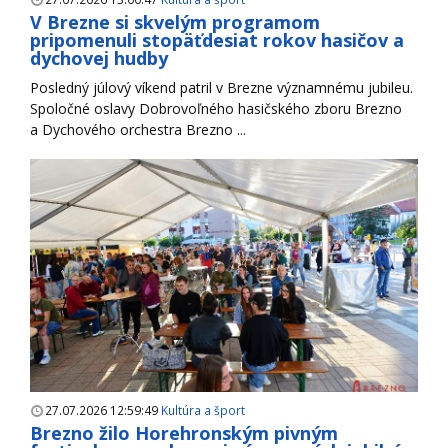
V Brezne si skvelým programom
pripomenuli stopäťdesiat rokov hasičov a
dychovej hudby
Posledný júlový víkend patril v Brezne významnému jubileu.
Spoločné oslavy Dobrovoľného hasičského zboru Brezno
a Dychového orchestra Brezno ...
27.07.2026 12:59:49
Kultúra a šport
Brezno žilo Horehronským pivným