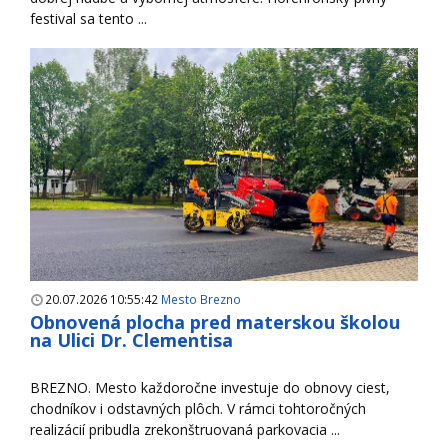
festival sa tento ...
20.07.2026 10:55:42
Mesto Brezno
Obnovená plocha pred materskou školou
na Ulici Dr. Clementisa
BREZNO. Mesto každoročne investuje do obnovy ciest,
chodníkov i odstavných plôch. V rámci tohtoročných
realizácií pribudla zrekonštruovaná parkovacia ...