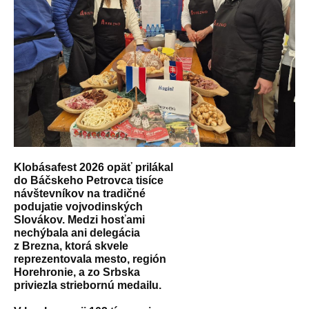
Klobásafest 2026 opäť prilákal
do Báčskeho Petrovca tisíce
návštevníkov na tradičné
podujatie vojvodinských
Slovákov. Medzi hosťami
nechýbala ani delegácia
z Brezna, ktorá skvele
reprezentovala mesto, región
Horehronie, a zo Srbska
priviezla striebornú medailu.