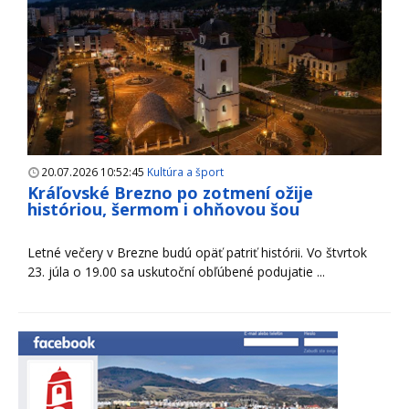
20.07.2026 10:52:45
Kultúra a šport
Kráľovské Brezno po zotmení ožije
históriou, šermom i ohňovou šou
Letné večery v Brezne budú opäť patriť histórii. Vo štvrtok
23. júla o 19.00 sa uskutoční obľúbené podujatie ...