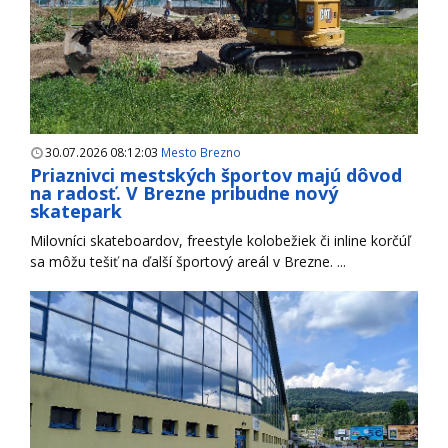
30.07.2026 08:12:03
Mesto Brezno
Priaznivci mestských športov majú dôvod
na radosť. V Brezne pribudne nový
skatepark
Milovníci skateboardov, freestyle kolobežiek či inline korčúľ
sa môžu tešiť na ďalší športový areál v Brezne. ...