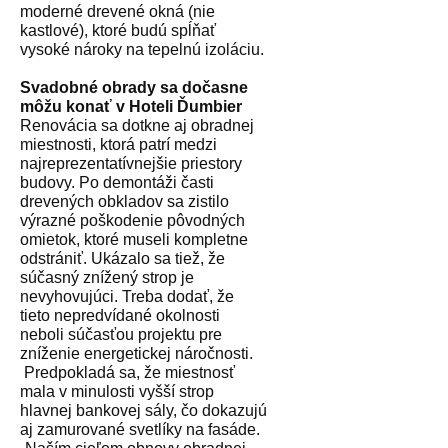
moderné drevené okná (nie
kastlové), ktoré budú spĺňať
vysoké nároky na tepelnú izoláciu.
Svadobné obrady sa dočasne
môžu konať v Hoteli Ďumbier
Renovácia sa dotkne aj obradnej
miestnosti, ktorá patrí medzi
najreprezentatívnejšie priestory
budovy. Po demontáži časti
drevených obkladov sa zistilo
výrazné poškodenie pôvodných
omietok, ktoré museli kompletne
odstrániť. Ukázalo sa tiež, že
súčasný znížený strop je
nevyhovujúci. Treba dodať, že
tieto nepredvídané okolnosti
neboli súčasťou projektu pre
zníženie energetickej náročnosti.
Predpokladá sa, že miestnosť
mala v minulosti vyšší strop
hlavnej bankovej sály, čo dokazujú
aj zamurované svetlíky na fasáde.