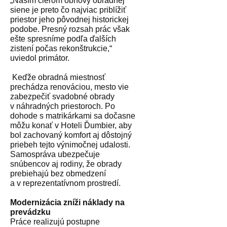
„Naším cieľom obnovy obradnej
siene je preto čo najviac priblížiť
priestor jeho pôvodnej historickej
podobe. Presný rozsah prác však
ešte spresníme podľa ďalších
zistení počas rekonštrukcie,“
uviedol primátor.
Keďže obradná miestnosť
prechádza renováciou, mesto vie
zabezpečiť svadobné obrady
v náhradných priestoroch. Po
dohode s matrikárkami sa dočasne
môžu konať v Hoteli Ďumbier, aby
bol zachovaný komfort aj dôstojný
priebeh tejto výnimočnej udalosti.
Samospráva ubezpečuje
snúbencov aj rodiny, že obrady
prebiehajú bez obmedzení
a v reprezentatívnom prostredí.
Modernizácia zníži náklady na
prevádzku
Práce realizujú postupne