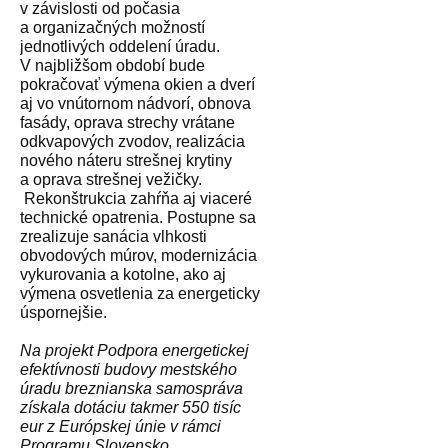
v závislosti od počasia
a organizačných možností
jednotlivých oddelení úradu.
V najbližšom období bude
pokračovať výmena okien a dverí
aj vo vnútornom nádvorí, obnova
fasády, oprava strechy vrátane
odkvapových zvodov, realizácia
nového náteru strešnej krytiny
a oprava strešnej vežičky.
Rekonštrukcia zahŕňa aj viaceré
technické opatrenia. Postupne sa
zrealizuje sanácia vlhkosti
obvodových múrov, modernizácia
vykurovania a kotolne, ako aj
výmena osvetlenia za energeticky
úspornejšie.
Na projekt Podpora energetickej
efektívnosti budovy mestského
úradu breznianska samospráva
získala dotáciu takmer 550 tisíc
eur z Európskej únie v rámci
Programu Slovensko.