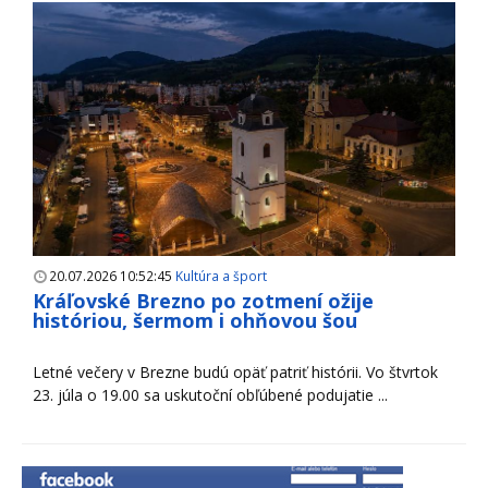
20.07.2026 10:52:45
Kultúra a šport
Kráľovské Brezno po zotmení ožije
históriou, šermom i ohňovou šou
Letné večery v Brezne budú opäť patriť histórii. Vo štvrtok
23. júla o 19.00 sa uskutoční obľúbené podujatie ...