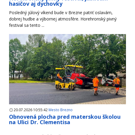
hasičov aj dychovky
Posledný júlový víkend bude v Brezne patriť oslavám,
dobrej hudbe a výbornej atmosfére. Horehronský pivný
festival sa tento ...
20.07.2026 10:55:42
Mesto Brezno
Obnovená plocha pred materskou školou
na Ulici Dr. Clementisa