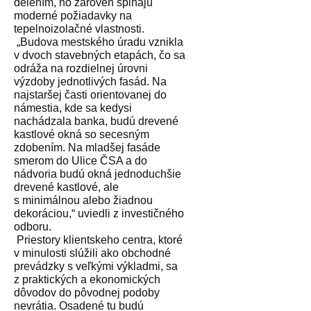
delením, no zároveň spĺňajú
moderné požiadavky na
tepelnoizolačné vlastnosti.
„Budova mestského úradu vznikla
v dvoch stavebných etapách, čo sa
odráža na rozdielnej úrovni
výzdoby jednotlivých fasád. Na
najstaršej časti orientovanej do
námestia, kde sa kedysi
nachádzala banka, budú drevené
kastlové okná so secesným
zdobením. Na mladšej fasáde
smerom do Ulice ČSA a do
nádvoria budú okná jednoduchšie
drevené kastlové, ale
s minimálnou alebo žiadnou
dekoráciou,“ uviedli z investičného
odboru.
Priestory klientskeho centra, ktoré
v minulosti slúžili ako obchodné
prevádzky s veľkými výkladmi, sa
z praktických a ekonomických
dôvodov do pôvodnej podoby
nevrátia. Osadené tu budú