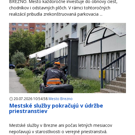
BREZNO. Mesto každoročne investuje do obnovy ciest,
chodníkov i odstavných plôch. V rámci tohtoročných
realizácií pribudla zrekonštruovaná parkovacia ...
20.07.2026 10:54:58
Mesto Brezno
Mestské služby pokračujú v údržbe
priestranstiev
Mestské služby v Brezne ani počas letných mesiacov
nepoľavujú v starostlivosti o verejné priestranstvá.