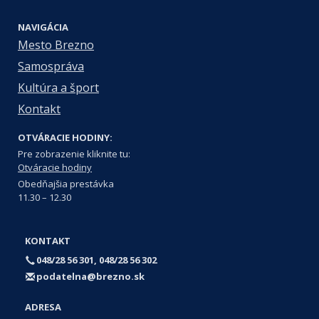
NAVIGÁCIA
Mesto Brezno
Samospráva
Kultúra a šport
Kontakt
OTVÁRACIE HODINY:
Pre zobrazenie kliknite tu:
Otváracie hodiny
Obedňajšia prestávka
11.30 – 12.30
KONTAKT
048/28 56 301, 048/28 56 302
podatelna@brezno.sk
ADRESA