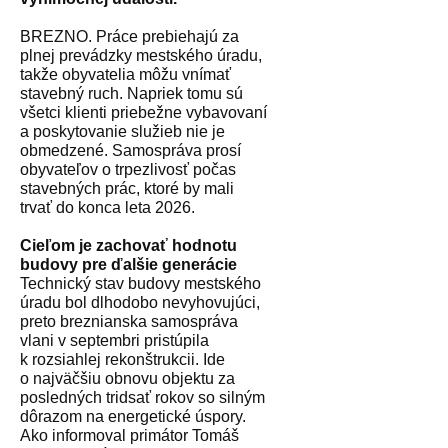
BREZNO. Práce prebiehajú za
plnej prevádzky mestského úradu,
takže obyvatelia môžu vnímať
stavebný ruch. Napriek tomu sú
všetci klienti priebežne vybavovaní
a poskytovanie služieb nie je
obmedzené. Samospráva prosí
obyvateľov o trpezlivosť počas
stavebných prác, ktoré by mali
trvať do konca leta 2026.
Cieľom je zachovať hodnotu
budovy pre ďalšie generácie
Technický stav budovy mestského
úradu bol dlhodobo nevyhovujúci,
preto breznianska samospráva
vlani v septembri pristúpila
k rozsiahlej rekonštrukcii. Ide
o najväčšiu obnovu objektu za
posledných tridsať rokov so silným
dôrazom na energetické úspory.
Ako informoval primátor Tomáš