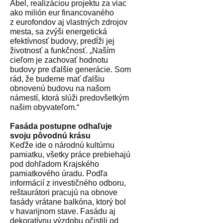
Abel, realizáciou projektu za viac
ako milión eur financovaného
z eurofondov aj vlastných zdrojov
mesta, sa zvýši energetická
efektívnosť budovy, predĺži jej
životnosť a funkčnosť. „Naším
cieľom je zachovať hodnotu
budovy pre ďalšie generácie. Som
rád, že budeme mať ďalšiu
obnovenú budovu na našom
námestí, ktorá slúži predovšetkým
našim obyvateľom.“
Fasáda postupne odhaľuje
svoju pôvodnú krásu
Keďže ide o národnú kultúrnu
pamiatku, všetky práce prebiehajú
pod dohľadom Krajského
pamiatkového úradu. Podľa
informácií z investičného odboru,
reštaurátori pracujú na obnove
fasády vrátane balkóna, ktorý bol
v havarijnom stave. Fasádu aj
dekoratívnu výzdobu očistili od