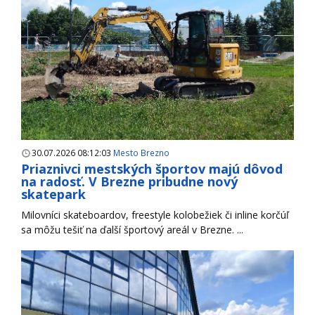
30.07.2026 08:12:03
Mesto Brezno
Priaznivci mestských športov majú dôvod
na radosť. V Brezne pribudne nový
skatepark
Milovníci skateboardov, freestyle kolobežiek či inline korčúľ
sa môžu tešiť na ďalší športový areál v Brezne. ...