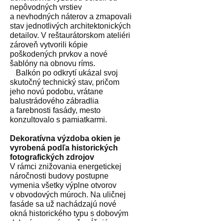
nepôvodných vrstiev
a nevhodných náterov a zmapovali
stav jednotlivých architektonických
detailov. V reštaurátorskom ateliéri
zároveň vytvorili kópie
poškodených prvkov a nové
šablóny na obnovu ríms.
Balkón po odkrytí ukázal svoj
skutočný technický stav, pričom
jeho novú podobu, vrátane
balustrádového zábradlia
a farebnosti fasády, mesto
konzultovalo s pamiatkarmi.
Dekoratívna výzdoba okien je
vyrobená podľa historických
fotografických zdrojov
V rámci znižovania energetickej
náročnosti budovy postupne
vymenia všetky výplne otvorov
v obvodových múroch. Na uličnej
fasáde sa už nachádzajú nové
okná historického typu s dobovým