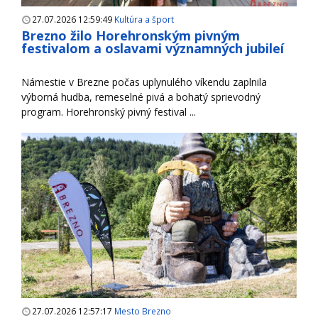
27.07.2026 12:59:49
Kultúra a šport
Brezno žilo Horehronským pivným
festivalom a oslavami významných jubileí
Námestie v Brezne počas uplynulého víkendu zaplnila
výborná hudba, remeselné pivá a bohatý sprievodný
program. Horehronský pivný festival ...
27.07.2026 12:57:17
Mesto Brezno