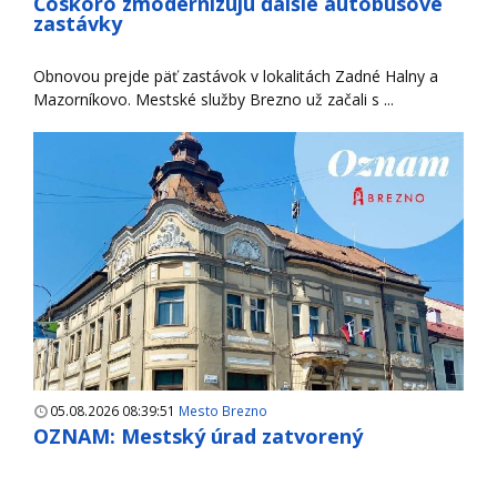
Čoskoro zmodernizujú ďalšie autobusové
zastávky
Obnovou prejde päť zastávok v lokalitách Zadné Halny a
Mazorníkovo. Mestské služby Brezno už začali s ...
05.08.2026 08:39:51
Mesto Brezno
OZNAM: Mestský úrad zatvorený