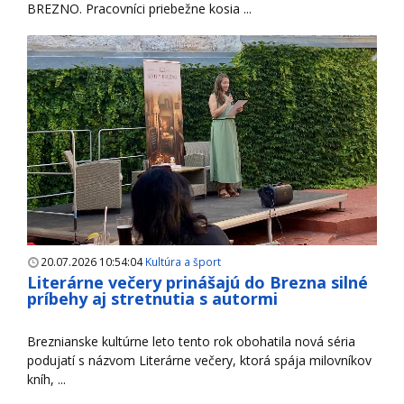
BREZNO. Pracovníci priebežne kosia ...
20.07.2026 10:54:04
Kultúra a šport
Literárne večery prinášajú do Brezna silné
príbehy aj stretnutia s autormi
Breznianske kultúrne leto tento rok obohatila nová séria
podujatí s názvom Literárne večery, ktorá spája milovníkov
kníh, ...