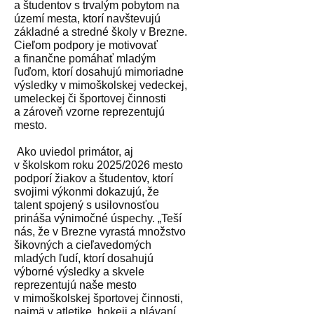
a študentov s trvalým pobytom na
území mesta, ktorí navštevujú
základné a stredné školy v Brezne.
Cieľom podpory je motivovať
a finančne pomáhať mladým
ľuďom, ktorí dosahujú mimoriadne
výsledky v mimoškolskej vedeckej,
umeleckej či športovej činnosti
a zároveň vzorne reprezentujú
mesto.
Ako uviedol primátor, aj
v školskom roku 2025/2026 mesto
podporí žiakov a študentov, ktorí
svojimi výkonmi dokazujú, že
talent spojený s usilovnosťou
prináša výnimočné úspechy. „Teší
nás, že v Brezne vyrastá množstvo
šikovných a cieľavedomých
mladých ľudí, ktorí dosahujú
výborné výsledky a skvele
reprezentujú naše mesto
v mimoškolskej športovej činnosti,
najmä v atletike, hokeji a plávaní.