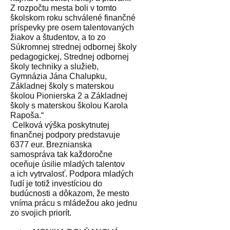
Z rozpočtu mesta boli v tomto
školskom roku schválené finančné
príspevky pre osem talentovaných
žiakov a študentov, a to zo
Súkromnej strednej odbornej školy
pedagogickej, Strednej odbornej
školy techniky a služieb,
Gymnázia Jána Chalupku,
Základnej školy s materskou
školou Pionierska 2 a Základnej
školy s materskou školou Karola
Rapoša.“
Celková výška poskytnutej
finančnej podpory predstavuje
6377 eur. Breznianska
samospráva tak každoročne
oceňuje úsilie mladých talentov
a ich vytrvalosť. Podpora mladých
ľudí je totiž investíciou do
budúcnosti a dôkazom, že mesto
vníma prácu s mládežou ako jednu
zo svojich priorít.