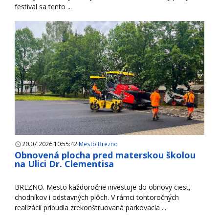
festival sa tento ...
20.07.2026 10:55:42
Mesto Brezno
Obnovená plocha pred materskou školou
na Ulici Dr. Clementisa
BREZNO. Mesto každoročne investuje do obnovy ciest,
chodníkov i odstavných plôch. V rámci tohtoročných
realizácií pribudla zrekonštruovaná parkovacia ...