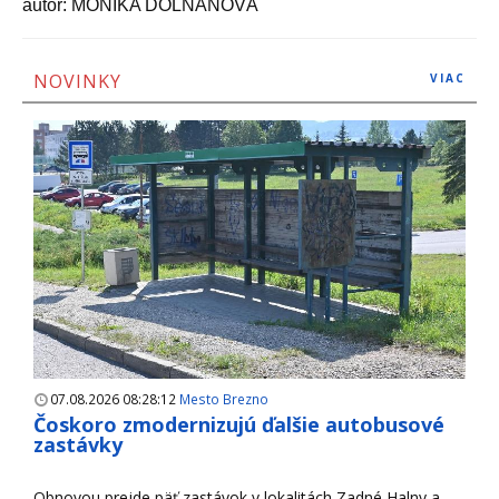
autor: MONIKA DOLŇANOVÁ
NOVINKY
VIAC
07.08.2026 08:28:12
Mesto Brezno
Čoskoro zmodernizujú ďalšie autobusové
zastávky
Obnovou prejde päť zastávok v lokalitách Zadné Halny a