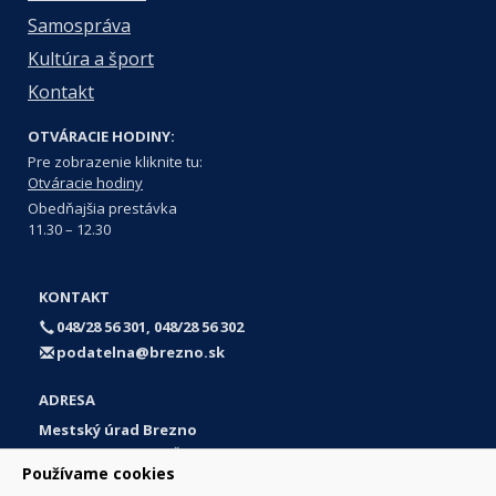
Samospráva
Kultúra a šport
Kontakt
OTVÁRACIE HODINY:
Pre zobrazenie kliknite tu:
Otváracie hodiny
Obedňajšia prestávka
11.30 – 12.30
KONTAKT
048/28 56 301, 048/28 56 302
podatelna@brezno.sk
ADRESA
Mestský úrad Brezno
Námestie gen. M. R. Štefánika 1
Používame cookies
977 01 Brezno