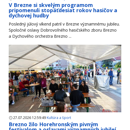
V Brezne si skvelým programom
pripomenuli stopäťdesiat rokov hasičov a
dychovej hudby
Posledný júlový víkend patril v Brezne významnému jubileu.
Spoločné oslavy Dobrovoľného hasičského zboru Brezno
a Dychového orchestra Brezno ...
27.07.2026 12:59:49
Kultúra a šport
Brezno žilo Horehronským pivným
festivalom a oslavami významných jubileí