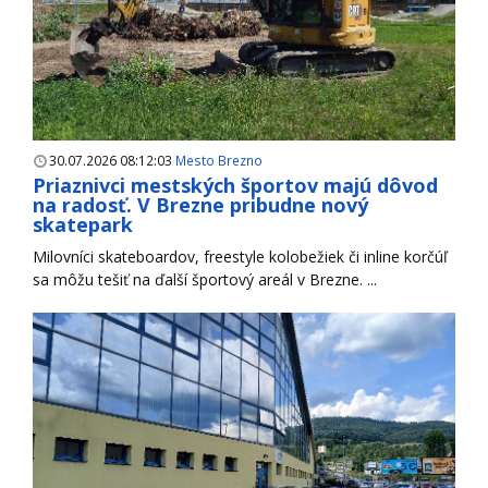
30.07.2026 08:12:03
Mesto Brezno
Priaznivci mestských športov majú dôvod
na radosť. V Brezne pribudne nový
skatepark
Milovníci skateboardov, freestyle kolobežiek či inline korčúľ
sa môžu tešiť na ďalší športový areál v Brezne. ...