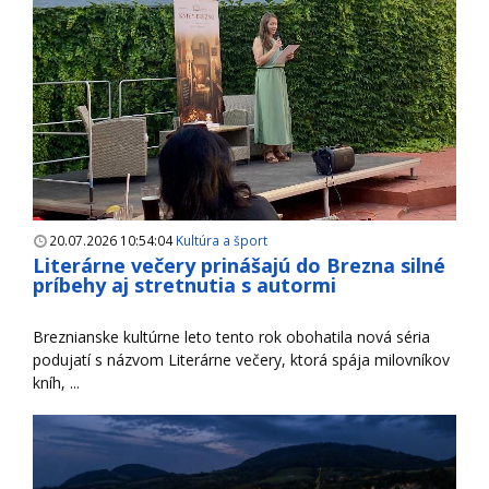
20.07.2026 10:54:04
Kultúra a šport
Literárne večery prinášajú do Brezna silné
príbehy aj stretnutia s autormi
Breznianske kultúrne leto tento rok obohatila nová séria
podujatí s názvom Literárne večery, ktorá spája milovníkov
kníh, ...