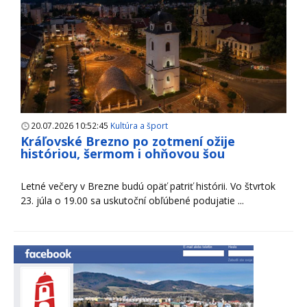
20.07.2026 10:52:45
Kultúra a šport
Kráľovské Brezno po zotmení ožije
históriou, šermom i ohňovou šou
Letné večery v Brezne budú opäť patriť histórii. Vo štvrtok
23. júla o 19.00 sa uskutoční obľúbené podujatie ...