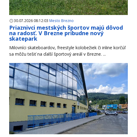
30.07.2026 08:12:03
Mesto Brezno
Priaznivci mestských športov majú dôvod
na radosť. V Brezne pribudne nový
skatepark
Milovníci skateboardov, freestyle kolobežiek či inline korčúľ
sa môžu tešiť na ďalší športový areál v Brezne. ...