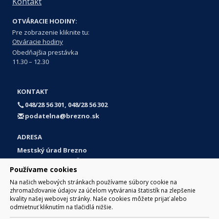
Kontakt
OTVÁRACIE HODINY:
Pre zobrazenie kliknite tu:
Otváracie hodiny
Obedňajšia prestávka
11.30 – 12.30
KONTAKT
048/28 56 301, 048/28 56 302
podatelna@brezno.sk
ADRESA
Mestský úrad Brezno
Námestie gen. M. R. Štefánika 1
Používame cookies
977 01 Brezno
Na našich webových stránkach používame súbory cookie na
Slovakia (Slovak Republic)
zhromažďovanie údajov za účelom vytvárania štatistík na zlepšenie
kvality našej webovej stránky. Naše cookies môžete prijať alebo
odmietnuť kliknutím na tlačidlá nižšie.