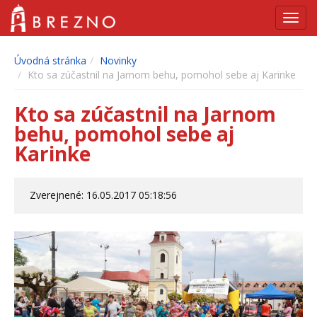
Navig
Úvodná stránka
Novinky
Kto sa zúčastnil na Jarnom behu, pomohol sebe aj Karinke
Kto sa zúčastnil na Jarnom
behu, pomohol sebe aj
Karinke
Zverejnené: 16.05.2017 05:18:56