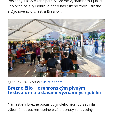
Posledný júlový víkend patril v Brezne významnému jubileu.
Spoločné oslavy Dobrovoľného hasičského zboru Brezno
a Dychového orchestra Brezno ...
27.07.2026 12:59:49
Kultúra a šport
Brezno žilo Horehronským pivným
festivalom a oslavami významných jubileí
Námestie v Brezne počas uplynulého víkendu zaplnila
výborná hudba, remeselné pivá a bohatý sprievodný