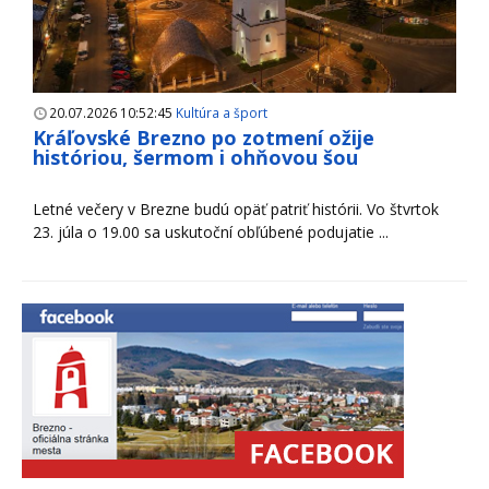
20.07.2026 10:52:45
Kultúra a šport
Kráľovské Brezno po zotmení ožije
históriou, šermom i ohňovou šou
Letné večery v Brezne budú opäť patriť histórii. Vo štvrtok
23. júla o 19.00 sa uskutoční obľúbené podujatie ...