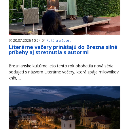
20.07.2026 10:54:04
Kultúra a šport
Literárne večery prinášajú do Brezna silné
príbehy aj stretnutia s autormi
Breznianske kultúrne leto tento rok obohatila nová séria
podujatí s názvom Literárne večery, ktorá spája milovníkov
kníh, ...