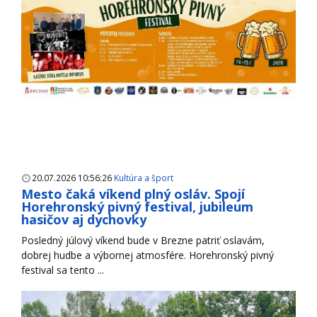
20.07.2026 10:56:26
Kultúra a šport
Mesto čaká víkend plný osláv. Spojí
Horehronský pivný festival, jubileum
hasičov aj dychovky
Posledný júlový víkend bude v Brezne patriť oslavám,
dobrej hudbe a výbornej atmosfére. Horehronský pivný
festival sa tento ...