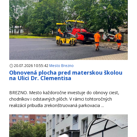
20.07.2026 10:55:42
Mesto Brezno
Obnovená plocha pred materskou školou
na Ulici Dr. Clementisa
BREZNO. Mesto každoročne investuje do obnovy ciest,
chodníkov i odstavných plôch. V rámci tohtoročných
realizácií pribudla zrekonštruovaná parkovacia ...