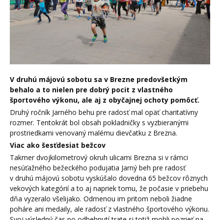
V druhú májovú sobotu sa v Brezne predovšetkým
behalo a to nielen pre dobrý pocit z vlastného
športového výkonu, ale aj z obyčajnej ochoty pomôcť.
Druhý ročník Jarného behu pre radosť mal opäť charitatívny
rozmer. Tentokrát bol obsah pokladničky s vyzbieranými
prostriedkami venovaný malému dievčatku z Brezna.
Viac ako šesťdesiat bežcov
Takmer dvojkilometrový okruh ulicami Brezna si v rámci
nesúťažného bežeckého podujatia Jarný beh pre radosť
v druhú májovú sobotu vyskúšalo dovedna 65 bežcov rôznych
vekových kategórií a to aj napriek tomu, že počasie v priebehu
dňa vyzeralo všelijako. Odmenou im pritom neboli žiadne
poháre ani medaily, ale radosť z vlastného športového výkonu.
Svoj výsledný čas po odbehnutí trate si totiž mohli pozrieť na