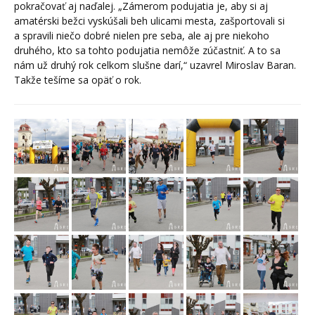
pokračovať aj naďalej. „Zámerom podujatia je, aby si aj
amatérski bežci vyskúšali beh ulicami mesta, zašportovali si
a spravili niečo dobré nielen pre seba, ale aj pre niekoho
druhého, kto sa tohto podujatia nemôže zúčastniť. A to sa
nám už druhý rok celkom slušne darí,“ uzavrel Miroslav Baran.
Takže tešíme sa opäť o rok.