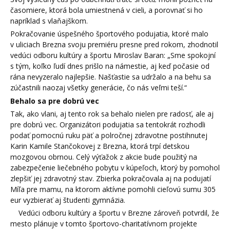
časomiere, ktorá bola umiestnená v cieli, a porovnať si ho
napríklad s vlaňajškom.
Pokračovanie úspešného športového podujatia, ktoré malo
v uliciach Brezna svoju premiéru presne pred rokom, zhodnotil
vedúci odboru kultúry a športu Miroslav Baran: „Sme spokojní
s tým, koľko ľudí dnes prišlo na námestie, aj keď počasie od
rána nevyzeralo najlepšie. Našťastie sa udržalo a na behu sa
zúčastnili naozaj všetky generácie, čo nás veľmi teší.“
Behalo sa pre dobrú vec
Tak, ako vlani, aj tento rok sa behalo nielen pre radosť, ale aj
pre dobrú vec. Organizátori podujatia sa tentokrát rozhodli
podať pomocnú ruku päť a polročnej zdravotne postihnutej
Karin Kamile Stančokovej z Brezna, ktorá trpí detskou
mozgovou obrnou. Celý výťažok z akcie bude použitý na
zabezpečenie liečebného pobytu v kúpeľoch, ktorý by pomohol
zlepšiť jej zdravotný stav. Zbierka pokračovala aj na podujatí
Míľa pre mamu, na ktorom aktívne pomohli cieľovú sumu 305
eur vyzbierať aj študenti gymnázia.
Vedúci odboru kultúry a športu v Brezne zároveň potvrdil, že
mesto plánuje v tomto športovo-charitatívnom projekte