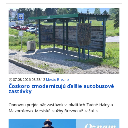
07.08.2026 08:28:12
Mesto Brezno
Čoskoro zmodernizujú ďalšie autobusové
zastávky
Obnovou prejde päť zastávok v lokalitách Zadné Halny a
Mazorníkovo. Mestské služby Brezno už začali s ...